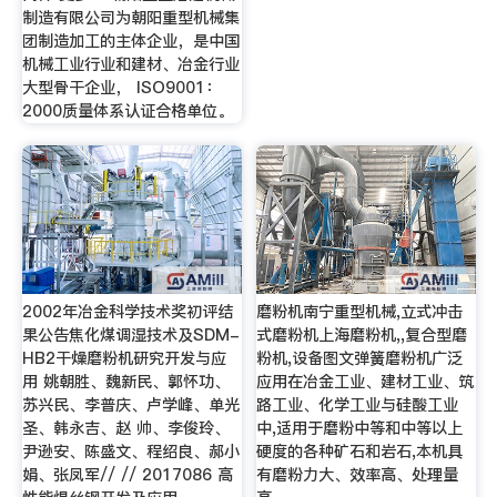
制造有限公司为朝阳重型机械集
团制造加工的主体企业，是中国
机械工业行业和建材、冶金行业
大型骨干企业， ISO9001：
2000质量体系认证合格单位。
2002年冶金科学技术奖初评结
磨粉机南宁重型机械,立式冲击
果公告焦化煤调湿技术及SDM-
式磨粉机上海磨粉机,,复合型磨
HB2干燥磨粉机研究开发与应
粉机,设备图文弹簧磨粉机广泛
用 姚朝胜、魏新民、郭怀功、
应用在冶金工业、建材工业、筑
苏兴民、李普庆、卢学峰、单光
路工业、化学工业与硅酸工业
圣、韩永吉、赵 帅、李俊玲、
中,适用于磨粉中等和中等以上
尹逊安、陈盛文、程绍良、郝小
硬度的各种矿石和岩石,本机具
娟、张凤军// // 2017086 高
有磨粉力大、效率高、处理量