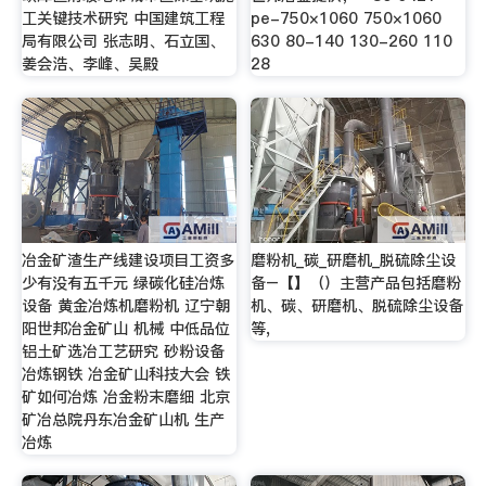
工关键技术研究 中国建筑工程
pe-750×1060 750×1060
局有限公司 张志明、石立国、
630 80-140 130-260 110
姜会浩、李峰、吴殿
28
冶金矿渣生产线建设项目工资多
磨粉机_碳_研磨机_脱硫除尘设
少有没有五千元 绿碳化硅冶炼
备–【】（）主营产品包括磨粉
设备 黄金冶炼机磨粉机 辽宁朝
机、碳、研磨机、脱硫除尘设备
阳世邦冶金矿山 机械 中低品位
等,
铝土矿选冶工艺研究 砂粉设备
冶炼钢铁 冶金矿山科技大会 铁
矿如何冶炼 冶金粉末磨细 北京
矿冶总院丹东冶金矿山机 生产
冶炼