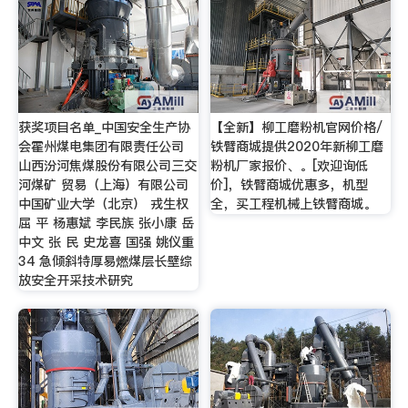
获奖项目名单_中国安全生产协
【全新】柳工磨粉机官网价格/
会霍州煤电集团有限责任公司
铁臂商城提供2020年新柳工磨
山西汾河焦煤股份有限公司三交
粉机厂家报价、。[欢迎询低
河煤矿 贸易（上海）有限公司
价]，铁臂商城优惠多，机型
中国矿业大学（北京） 戎生权
全，买工程机械上铁臂商城。
屈 平 杨惠斌 李民族 张小康 岳
中文 张 民 史龙喜 国强 姚仪重
34 急倾斜特厚易燃煤层长壁综
放安全开采技术研究