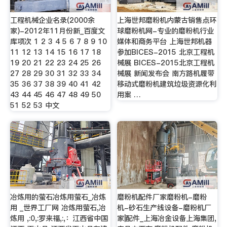
工程机械企业名录(2000余
上海世邦磨粉机内蒙古销售点环
家)-2012年11月份新_百度文
球磨粉机网-专业的磨粉机行业
库项次 1 2 3 4 5 6 7 8 9 10
媒体和商务平台 上海世邦机器
11 12 13 14 15 16 17 18
参加BICES-2015 北京工程机
19 20 21 22 23 24 25 26
械展 BICES-2015北京工程机
27 28 29 30 31 32 33 34
械展 新闻发布会 南方路机履带
35 36 37 38 39 40 41 42
移动式磨粉机建筑垃圾资源化利
43 44 45 46 47 48 49 50
用案 …
51 52 53 中文
冶炼用的萤石冶炼用萤石_冶炼
磨粉机配件厂家磨粉机-磨粉
用 _世界工厂网 冶炼用萤石,冶
机-砂石生产线设备-磨粉机厂
炼用 ,:0,:罗来福,:,：江西省中国
家|配件_上海冶金设备上海集团,