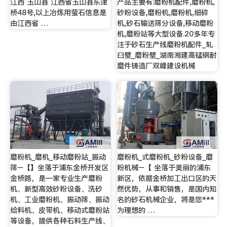
江西 玉山县 江西省玉山县东津
产品主要有:磨粉机配件,磨粉机,
桥48号,以上冶炼用萤石信息是
砂粉设备,磨粉机,磨粉机,细碎
由江西省 …
机,砂石输送筛分设备,移动磨粉
机,磨粉站等大型设备.20多年专
注于砂石生产线磨粉机配件_轧
臼壁_磨粉壁_湖南湘建高锰钢耐
磨件铸造厂双峰建设机械
磨粉机_磨机_移动磨粉站_振动
磨粉机_式磨粉机_砂粉设备_磨
筛–【】坐落于浦东金桥开发区
粉机械–【 坐落于美丽的浦东
金桥路，是一家专业生产磨粉
新区，依据金桥加工出口区的天
机、新型高效砂粉设备、洗砂
然优势，从事和销售，是国内知
机、工业磨粉机、振动筛、振动
名的砂石机械企业，将是您***
给料机、皮带机、移动式磨粉站
为理想的 …
等设备，提供各种石料生产线、