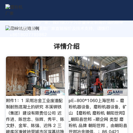
作为专业的 制造厂家，我们致力于为您量身定制高价值的粉体
加工系统方案。获取厂家直销报价及技术支持，请拨打：
+8618037793862
详情介绍
附件1：1 采用冶金工业废渣配
pE-800*1060上海世邦 - 磨
制耐热混凝土的研究 本溪钢铁
粉机器设备，磨粉机器设备，矿
（集团）建设有限责任公司 迟
山 【磨粉机 磨粉机 朝阳世邦】
作进、陈世忠、张辉、秀平、陈
_朝阳县世邦 -顺企网 类型 磨
文舒、金军、陈强、迟伟 2 三
粉机 品牌 朝阳世邦 ，由朝阳县
峡库区滑坡地带城市区深基坑施
世邦冶金提供，：86 0421