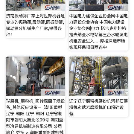
济南振动筛厂家上海世邦机器是
中国电力建设企业协会网中国电
专业的振动筛,震动筛,圆振动筛,
力建设企业协会|中国电力建设
振动筛分机械生产厂家,提供各
企业协会网|电力 塔吉克斯坦格
种！
拉夫纳亚水电站第三台水轮发电
机组安全进入… 厚植深能市场
实现环保项目两连中
球磨机_磨粉机_回转滚筒干燥设
辽宁辽宁磨粉机磨粉机河卵石磨
备_其他反应设备–【朝阳重型
粉机玄武岩磨粉机矿山粉碎设
辽宁 朝阳 辽宁 朝阳 辽宁省朝
备,
阳市朝阳大街北段99号 朝阳重
型冶建机械制造有限公司 公司
简介 更多 > 朝阳重型冶建机械