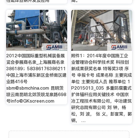
性能焊丝钢开发及应用
高。
2012中国国际重型机械装备展
附件1：2014年度中国施工企
览会参展商名录_上海展商名录
业管理协会科学技术奖 科技创
386189；58386176386211
新成果获奖名单 特等奖3项 序
中国上海市浦东新区金桥南区建
号 申报卡号 成果名称 主要完成
业路416号
单位 主要完成人员 推荐单位 1
sbm@sbmchina.com
昆明茨
P2015013_035 多重防腐囊式
坝云南昆明北郊茨坝龙泉路698
扩体锚杆应用关键技术 中国京
号
info@GKscreen.com
冶工程技术有限公司，中冶建筑
研究总院有限公司 刘 钟，杨
松，刘 波， 张 义，彭宣常，郭
钢， …