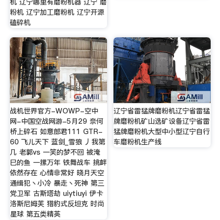
机 辽宁哪里有磨粉机器 辽宁 磨
粉机 辽宁加工磨粉机 辽宁开源
磕碎机
战机世界官方-WOWP-空中
辽宁省雷猛牌磨粉机辽宁省雷猛
网-中国空战网游-5月29 奈何
牌磨粉机矿山选矿设备辽宁省雷
桥上碎石 如意郎君111 GTR-
猛牌磨粉机大型中小型辽宁自行
60 飞儿天下 蓝剑_雪狼 丿我第
车磨粉机生产线
几 老郭vs 一笑的梦不回 被淹
巳的鱼 一摞万年 铁舞战车 挑衅
依然存在 心情非常好 晓月天空
通缉犯丶小冷 暴走丶死神 第三
党卫军 古斯塔劫 uiytiuyi 伊卡
洛斯尼姆芙 猎豹式反坦克 时尚
星球 第五类精英