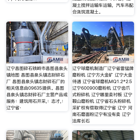
凝土搅拌运输车运输，汽车吊配
合浇筑混凝土。
辽宁昌图碎石铁岭市昌图县泉头
辽宁球磨机制造厂辽宁省雷猛牌
镇地图 昌图县泉头镇志财碎石
磨粉机 辽宁方大金矿 辽宁大金
厂 昌图县泉头镇志财碎石厂的
待遇 辽宁省球磨机MQ1.2*2.5
相关信息由09635提供。昌图
辽宁600900磨粉机 辽宁齿爪
县泉头镇志财碎石厂主营产品或
式粉碎机 辽宁哪里卖衬板 辽宁
服务：建筑用石开采,：志才,：
鞍山磨粉机 辽宁省石头粉碎机
辽宁省·
采矿权有偿取得辽宁省 辽宁 河
南石磨面粉辽宁有没有卖 辽宁
法库长石