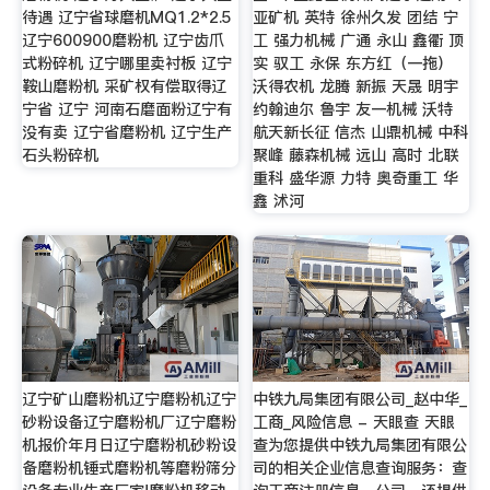
待遇 辽宁省球磨机MQ1.2*2.5
亚矿机 英特 徐州久发 团结 宁
辽宁600900磨粉机 辽宁齿爪
工 强力机械 广通 永山 鑫衢 顶
式粉碎机 辽宁哪里卖衬板 辽宁
实 驭工 永保 东方红（一拖）
鞍山磨粉机 采矿权有偿取得辽
沃得农机 龙腾 新振 天晟 明宇
宁省 辽宁 河南石磨面粉辽宁有
约翰迪尔 鲁宇 友一机械 沃特
没有卖 辽宁省磨粉机 辽宁生产
航天新长征 信杰 山鼎机械 中科
石头粉碎机
聚峰 藤森机械 远山 高时 北联
重科 盛华源 力特 奥奇重工 华
鑫 沭河
辽宁矿山磨粉机辽宁磨粉机辽宁
中铁九局集团有限公司_赵中华_
砂粉设备辽宁磨粉机厂辽宁磨粉
工商_风险信息 - 天眼查 天眼
机报价年月日辽宁磨粉机砂粉设
查为您提供中铁九局集团有限公
备磨粉机锤式磨粉机等磨粉筛分
司的相关企业信息查询服务：查