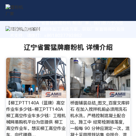
作为专业的 辽宁省雷猛牌磨粉机 制造厂家，我们致力于为您
量身定制高价值的粉体加工系统方案。获取厂家直销报价及技
术支持，请拨打：+8618037793862
辽宁省雷猛牌磨粉机 详情介绍
【柳工PTT140A（蓝牌）高空
桥面铺装总结_图文_百度文库碎
作业车多少钱-柳工PTT140A
石 在加入搅拌机前必须用洗石
柳工高空作业车多少钱：工程机
机水洗。严格控制混凝土配合
械网易购机平台为您提供 柳工
比，施工中 经常检测塌落度，
高空作业车。想买柳工高空作业
一般每 90 分钟应测定一次。混
车，向代理商…
凝土采用搅拌站集 中拌合，混