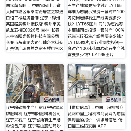
国猛牌音响 - 中国官网山西省
石生产线需要多少钱？LYT65
大同市城区永泰南路居然之家进
详细为您展示投资一套时产100
口馆二楼猛牌音响 辽宁 ·锦州
吨花岗岩碎石生产线需要多少
英国猛牌锦州授权店 锦州市美
钱？LYT65图片,同时为您推荐
凯龙五楼E8026号 吉林·长春
本商铺同类投资一套时产100吨
吉林省阳光智控科技有限公司
花岗岩碎石生产线需要多少钱？
长春市东南湖大路与仙台大街交
LYT65图片,同行业同类投资一
汇赛德广场居然之家五楼电气区
套时产100吨花岗岩碎石生产线
需要多少钱？LYT65图片
辽宁粉碎机生产厂家辽宁省雷猛
【供应信息】-中国工程机械商
牌磨粉机 辽宁朝阳磨粉机公司
贸网中国工程机械商贸网为您提
辽宁采石厂 辽宁省所有生产磨
供海量的报价，供求等信息 请
粉设备厂家 辽宁鞍山震动筛沙
扫描二维码安装 APP