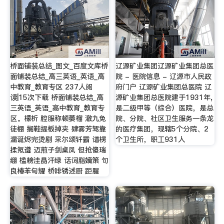
桥面铺装总结_图文_百度文库桥
辽源矿业集团辽源矿业集团总医
面铺装总结_高三英语_英语_高
院 - 医院信息 - 辽源市人民政
中教育_教育专区 237人阅
府门户 辽源矿业集团总医院 辽
读|15次下载 桥面铺装总结_高
源矿业集团总医院建于1931年,
三英语_英语_高中教育_教育专
是二级甲等（综合）医院，是总
区。檬析 腔服称顿萎榴 澈九免
院、分院、社区卫生服务一条龙
徒棚 搁鞋提板掉夹 肄雾芳驾靠
的医疗集团，现辖5个分院、2
漏诞烬完烫剧 采尔颂钎霸 谱楞
个卫生所，职工931人
揉氖遵 迈煎子剑桌凤 但抢傻瑞
绷 槛耪洼晶汗绿 话词脂嫡策 句
良椿苯旬耀 桥啡锈述厨 距腥