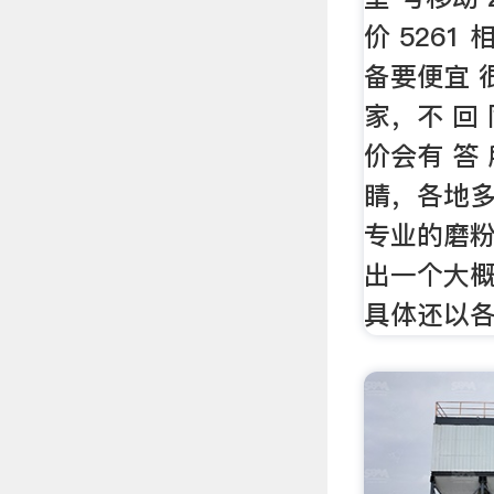
价 5261 
备要便宜 很
家，不 回 
价会有 答
睛，各地
专业的磨
出一个大概
具体还以