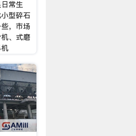
足日常生
此小型碎石
一些，市场
粉机、式磨
料机