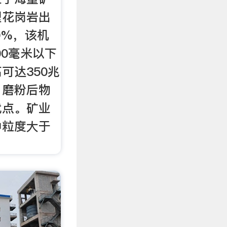
型花岗岩出
0%，该机
00毫米以下
可达350兆
，磨粉后物
优点。矿业
中粒度大于