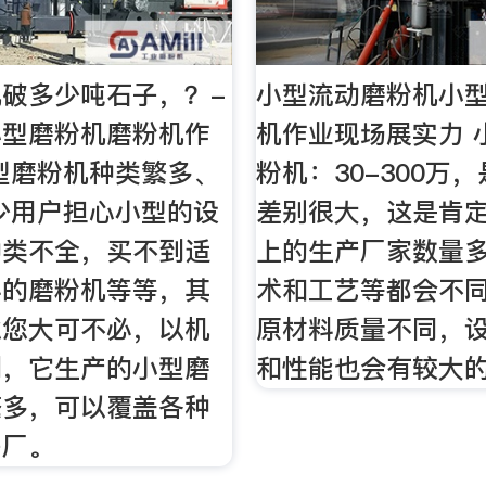
破多少吨石子，？-
小型流动磨粉机小
小型磨粉机磨粉机作
机作业现场展实力 
型磨粉机种类繁多、
粉机：30-300万
少用户担心小型的设
差别很大，这是肯
种类不全，买不到适
上的生产厂家数量
料的磨粉机等等，其
术和工艺等都会不
虑您大可不必，以机
原材料质量不同，
例，它生产的小型磨
和性能也会有较大
繁多，可以覆盖各种
子厂。