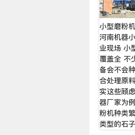
小型磨粉机
河南机器
业现场 小
覆盖全 不
备会不会
合处理原
实这些顾
器厂家为
粉机种类
类型的石