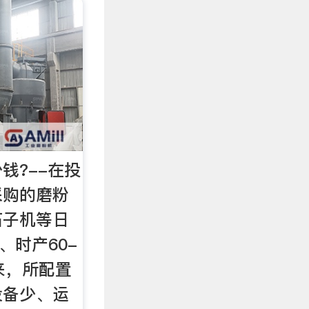
钱?--在投
采购的磨粉
石子机等日
、时产60-
来，所配置
设备少、运