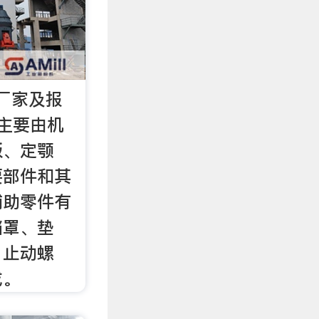
厂家及报
主要由机
板、定颚
要部件和其
辅助零件有
挡罩、垫
、止动螺
成。