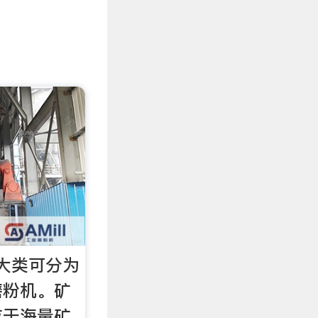
大类可分为
磨粉机。矿
应于海量矿