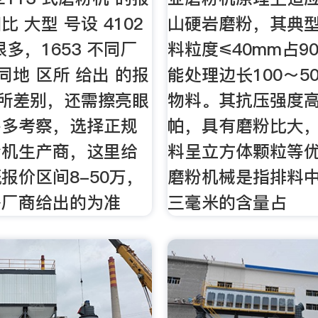
相比 大型 号设 4102
山硬岩磨粉，其典
多，1653 不同厂
料粒度≤40mm占9
同地 区所 给出 的报
能处理边长100～5
 所差别，还需擦亮眼
物料。其抗压强度高
多多考察，选择正规
帕，具有磨粉比大
粉机生产商，这里给
料呈立方体颗粒等
报价区间8-50万，
磨粉机械是指排料
各厂商给出的为准
三毫米的含量占