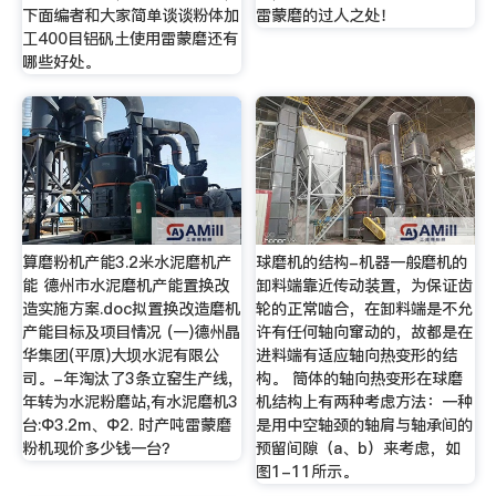
下面编者和大家简单谈谈粉体加
雷蒙磨的过人之处！
工400目铝矾土使用雷蒙磨还有
哪些好处。
算磨粉机产能3.2米水泥磨机产
球磨机的结构-机器一般磨机的
能 德州市水泥磨机产能置换改
卸料端靠近传动装置，为保证齿
造实施方案.doc拟置换改造磨机
轮的正常啮合，在卸料端是不允
产能目标及项目情况 (一)德州晶
许有任何轴向窜动的，故都是在
华集团(平原)大坝水泥有限公
进料端有适应轴向热变形的结
司。-年淘汰了3条立窑生产线,
构。 筒体的轴向热变形在球磨
年转为水泥粉磨站,有水泥磨机3
机结构上有两种考虑方法：一种
台:Φ3.2m、Φ2. 时产吨雷蒙磨
是用中空轴颈的轴肩与轴承间的
粉机现价多少钱一台？
预留间隙（a、b）来考虑，如
图1-11所示。