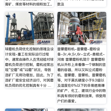
膏矿、煤炭等材料的细粉加工。
数及
球磨机负荷优化控制的原理及设
雷蒙磨粉机-雷蒙磨-磨粉设
计实现-重工在实际运行过程
备-3r,4r,5r,6r-立式-悬辊式-
中，通常由操作人员凭经验对球
河南 雷蒙磨粉机简介 雷蒙磨粉
磨机负荷进行控制，磨机经常出
机从外形上来看像一个钢制的竖
现“空磨”或“闷磨”状况，导致
着的容器，所以又叫立式磨粉
选矿厂无用功增加。因此，为了
机、雷蒙磨、雷蒙机、雷蒙磨机
选矿厂能安全经济运行，对其磨
等，对于莫氏硬度小于9.3级以
机负荷的优化控制具有十分 …
及湿度在6%以下的非易燃易爆
的矿产、化工、建筑行业中的物
料具有很好的磨粉效果，很受用
户们的喜爱。