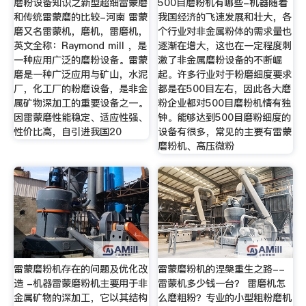
磨粉设备知识之新型超细雷蒙磨
500目磨粉机有哪些-机器随着
和传统雷蒙磨的比较-河南 雷蒙
我国经济的飞速发展和壮大，各
磨又名雷蒙机，磨机，雷磨机，
个行业对非金属粉体的需求量也
英文全称：Raymond mill ，是
逐渐在增大，这也在一定程度刺
一种应用广泛的磨粉设备。雷蒙
激了非金属磨粉设备的不断崛
磨是一种广泛应用与矿山，水泥
起。许多行业对于粉磨细度要求
厂，化工厂的粉磨设备，是非金
都是在500目左右，因此各大磨
属矿物深加工的重要设备之一。
粉企业都对500目磨粉机情有独
因雷蒙磨性能稳定、适应性强、
钟。能够达到500目磨粉细度的
性价比高，自引进我国20
设备有很多，常见的主要有雷蒙
磨粉机、高压微粉
雷蒙磨粉机存在的问题及优化改
雷蒙磨粉机的涅槃重生之路--
造 -机器雷蒙磨粉机主要用于非
雷蒙机多少钱一台？ 雷磨机怎
金属矿物的深加工，它以其结构
么磨粗粉？专业的小型粗粉磨机