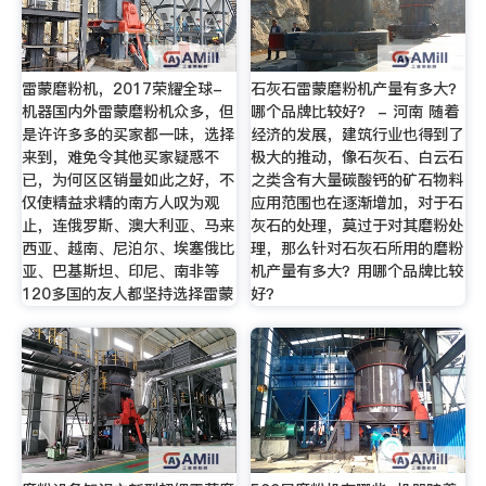
雷蒙磨粉机，2017荣耀全球-
石灰石雷蒙磨粉机产量有多大？
机器国内外雷蒙磨粉机众多，但
哪个品牌比较好？ - 河南 随着
是许许多多的买家都一味，选择
经济的发展，建筑行业也得到了
来到，难免令其他买家疑惑不
极大的推动，像石灰石、白云石
已，为何区区销量如此之好，不
之类含有大量碳酸钙的矿石物料
仅使精益求精的南方人叹为观
应用范围也在逐渐增加，对于石
止，连俄罗斯、澳大利亚、马来
灰石的处理，莫过于对其磨粉处
西亚、越南、尼泊尔、埃塞俄比
理，那么针对石灰石所用的磨粉
亚、巴基斯坦、印尼、南非等
机产量有多大？用哪个品牌比较
120多国的友人都坚持选择雷蒙
好？