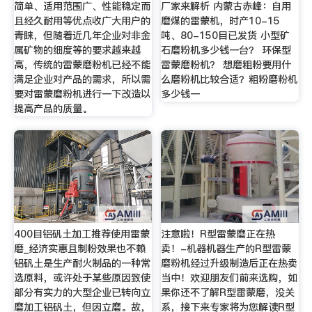
简单、适用范围广、性能稳定而
厂家来解析 内蒙古赤峰：自用
且经久耐用等优点收广大用户的
磨煤的雷蒙机，时产10-15
青睐，但随着近几年企业对非金
吨、80-150目已发货 小型矿
属矿物的细度等的要求越来越
石磨粉机多少钱一台？ 环保型
高，传统的雷蒙磨粉机已经不能
雷蒙磨粉机？ 想磨粗粉要用什
满足企业对产品的需求，所以需
么磨粉机比较合适？粗粉磨粉机
要对雷蒙磨粉机进行一下改造以
多少钱一
提高产品的质量。
400目铝矾土加工推荐使用雷蒙
注意啦！R型雷蒙磨正在热
磨_经济实惠且制粉效果也不赖
卖！-机器机器生产的R型雷蒙
铝矾土是生产耐火制品的一种常
磨粉机经过升级制造后正在热卖
选原料，或许处于某些原因致使
当中！欢迎朋友们前来选购，如
部分有实力的大型企业已转向立
果你还不了解R型雷蒙磨，没关
磨加工铝矾土，但因立磨。故，
系，接下来专家将为您解读R型