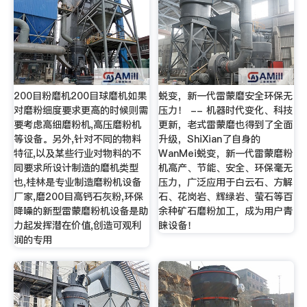
200目粉磨机200目球磨机如果
蜕变，新一代雷蒙磨安全环保无
对磨粉细度要求更高的时候则需
压力！ -- 机器时代变化、科技
要考虑高细磨粉机,高压磨粉机
更新，老式雷蒙磨也得到了全面
等设备。另外,针对不同的物料
升级，ShiXian了自身的
特征,以及某些行业对物料的不
WanMei蜕变，新一代雷蒙磨粉
同要求所设计制造的磨机类型
机高产、节能、安全、环保毫无
也,桂林是专业制造磨粉机设备
压力，广泛应用于白云石、方解
厂家,磨200目高钙石灰粉,环保
石、花岗岩、辉绿岩、萤石等百
降噪的新型雷蒙磨粉机设备是助
余种矿石磨粉加工，成为用户青
力起发挥潜在价值,创造可观利
睐设备！
润的专用