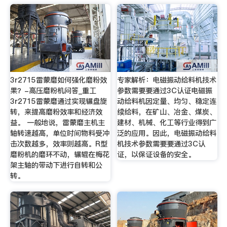
3r2715雷蒙磨如何强化磨粉效
专家解析：电磁振动给料机技术
果？-高压磨粉机问答_重工
参数需要要通过3C认证电磁振
3r2715雷蒙磨通过实现辗盘旋
动给料机因定量、均匀、稳定连
转，来提高磨粉效率和经济效
续给料，在矿山、冶金、煤炭、
益。 一般地说，雷蒙磨主机主
建材、机械、化工等行业得到广
轴转速越高，单位时间物料受冲
泛的应用。因此，电磁振动给料
击次数越多，效率则越高。R型
机技术参数需要要通过3C认
磨粉机的磨环不动，辗辊在梅花
证，以保证设备的安全。
架主轴的带动下进行自转和公
转。