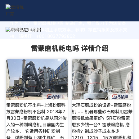
作为专业的 雷蒙磨机耗电吗 制造厂家，我们致力于为您量身
定制高价值的粉体加工系统方案。获取厂家直销报价及技术支
持，请拨打：+8618037793862
雷蒙磨机耗电吗 详情介绍
雷蒙磨粉机不出料-上海粉磨科
大理石磨成粉的设备-雷蒙磨粉
技雷蒙磨粉机不出料 2018年7
机 -- 机器哪些砂石原料用雷蒙
月30日-雷蒙磨粉机是从国外传
磨粉机效果更好？5R石粉雷蒙
入的一种制粉磨机,目前国内生
磨多少钱一台？雷蒙粉磨机 磨
产较多。 它适用各种矿粉制
粉机？制成沙子成本多少
备、煤粉制备,比如生料矿、石
1210、1315、1520磨粉机参