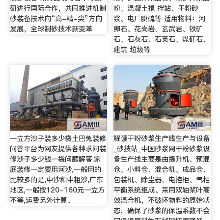
研进行国际合作，共同推进机制
粉、混凝土搅 拌站、干粉砂
砂装备技术向“高-精-尖”方向
浆、电厂脱硫等 适用物料：河
发展，全球制砂技术新变革
卵石、花岗岩、玄武岩、铁矿
石、石灰石、石英石、煤矸石、
建筑 垃圾等
一立方沙子装多少袋土巴兔装修
解读干粉砂浆生产线生产与设备
问答平台为网友提供各种求问装
_砂技站_中国砂浆网干粉砂浆设
修沙子多少钱一袋问题解答.家
备生产线主要是由提升机、预混
庭装修一定要用河沙,一般用的
仓、小料仓、混合机、成品仓、
比较多的是,中沙和中粗沙,广东
包装机、除尘器、电控柜、气相
地区,一般按120-160元一立方
平衡系统组成。采用双轴桨叶高
不等,运费另外计算。
效混合机，不破坏物料的原始状
态，确保了砂浆的保温系数不会