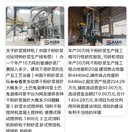
关于砂浆搅拌机 | 中国干粉砂浆
年产30万吨干粉砂浆生产线工
论坛特种砂浆生产线有偿！！办
程可行性研究报告_可研和项目
一个年产15万吨的普通砂浆厂
年产30万吨干粉砂浆生产线工
要投入多少。建筑干混砂浆的生
程占地面积20亩.建筑物占地面
产及工艺设备 | 中国干粉砂浆论
积4440m2,操作场占地面积
坛��看更多结果干粉砂浆报价
6446m2.固定资产投资224.28
大概多少_土巴兔装修问答土巴
万元,铺底流动资金63.00万元,
兔装修问答平台为网友提供各种
流动资金总额210.00万元,合计
干粉砂浆报价大概多少问题解
1434.28万元.本项目为综合利
答.1.砂浆水泥搅拌机 饲料干粉
用环保型建设项目,项目的建设
搅拌机混凝土搅拌机 便携式移
有利于当地的环境
动搅拌机 1800元 2.立式饲料
机粉碎机干粉砂浆.卧式预混机.
搅拌机 粉碎机 …