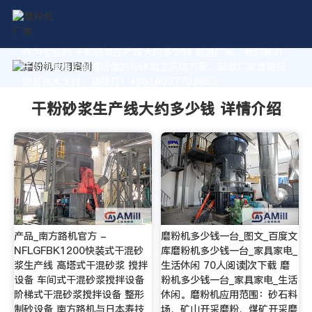
作为专业的 干粉砂浆生产线大约多少钱 制造厂家，我们致力
于为您量身定制高价值的粉体加工系统方案。获取厂家直销报
价及技术支持，请拨打：+8618037793862
干粉砂浆生产线大约多少钱 详情介绍
产品_南方路机官方 -
磨粉机多少钱一台_图文_百度文
NFLGFBK1200快装式干混砂
库磨粉机多少钱一台_家具家电_
浆生产线 高塔式干混砂浆 搅拌
生活休闲 70人阅读|次下载 磨
设备 车间式干混砂浆搅拌设备
粉机多少钱一台_家具家电_生活
阶梯式干混砂浆搅拌设备 整形
休闲。磨粉机应用范围：砂石料
制砂设备 南方路机与日本寿技
场、矿山开采磨粉、煤矿开采磨