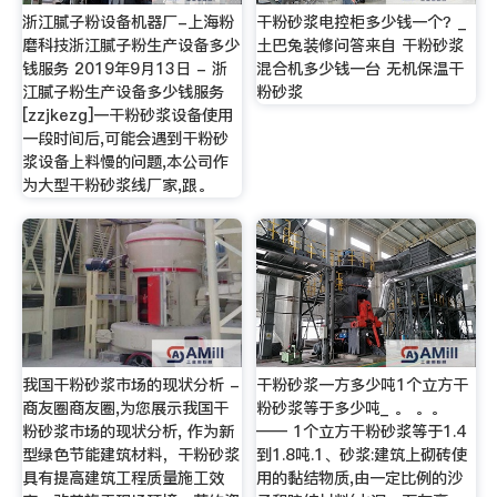
浙江腻子粉设备机器厂-上海粉
干粉砂浆电控柜多少钱一个？_
磨科技浙江腻子粉生产设备多少
土巴兔装修问答来自 干粉砂浆
钱服务 2019年9月13日 - 浙
混合机多少钱一台 无机保温干
江腻子粉生产设备多少钱服务
粉砂浆
[zzjkezg]一干粉砂浆设备使用
一段时间后,可能会遇到干粉砂
浆设备上料慢的问题,本公司作
为大型干粉砂浆线厂家,跟。
我国干粉砂浆市场的现状分析 -
干粉砂浆一方多少吨1个立方干
商友圈商友圈,为您展示我国干
粉砂浆等于多少吨_ 。 。。
粉砂浆市场的现状分析, 作为新
—— 1个立方干粉砂浆等于1.4
型绿色节能建筑材料，干粉砂浆
到1.8吨.1、砂浆:建筑上砌砖使
具有提高建筑工程质量施工效
用的黏结物质,由一定比例的沙