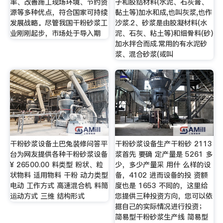
率、改善施工现场环境、节约资
子和胶结材料(水泥、石灰膏、
源等多种优点，符合国家可持续
黏土等)加水和成,也叫灰浆,也作
发展战略。尽管我国干粉砂浆工
沙浆.2、砂浆是由胶凝材料(水
业刚刚起步，市场处于导入期
泥、石灰、粘土等)和细骨料(砂)
加水拌合而成.常用的有水泥砂
浆、混合砂浆(或叫
干粉砂浆设备土巴兔装修问答平
干粉砂浆设备生产干粉砂 2113
台为网友提供各种干粉砂浆设备
浆首先 要确 定产量是 5261 多
¥ 26500.00 料类型 粉状、粒
少，多少产量采 用什 么样的设
状物料 适用物料 干粉 动力类型
备，4102 进而设备的投 资额
电动 工作方式 高速混合机 料筒
度也是 1653 不同的，这里给
运动方式 三维 结构形式
您提供三种投资方向，您可以依
据自己的实际情况进行投资；
简易型干粉砂浆生产线 简易型