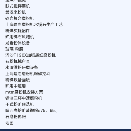
臥式搅拌磨机
武汉米粉机
砂岩复合磨粉机
上海建冶磨粉机水镁石生产工艺
粉煤灰罐配件
矿用碎石风炮机
龙岩粉体设备
玻璃 粉磨
河沙T130X加强超细磨粉机
石粉机械户县
水渣微粉研磨设备
上海建冶磨粉机粉碎挖斗
粉碎设备画法
矿用中速磨
mtm磨粉机安装方案
钢渣三环中速磨粉机
干式粉矿预选机
陕西高炉矿渣微粉s75、95、
石磨粉膨胀
地图