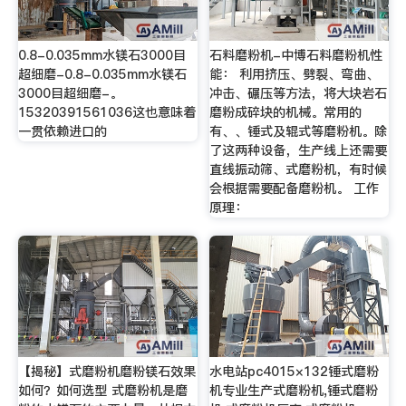
0.8-0.035mm水镁石3000目
石料磨粉机-中博石料磨粉机性
超细磨-0.8-0.035mm水镁石
能： 利用挤压、劈裂、弯曲、
3000目超细磨-。
冲击、碾压等方法，将大块岩石
15320391561036这也意味着
磨粉成碎块的机械。常用的
一贯依赖进口的
有、、锤式及辊式等磨粉机。除
了这两种设备，生产线上还需要
直线振动筛、式磨粉机，有时候
会根据需要配备磨粉机。 工作
原理：
【揭秘】式磨粉机磨粉镁石效果
水电站pc4015×132锤式磨粉
如何？如何选型 式磨粉机是磨
机专业生产式磨粉机,锤式磨粉