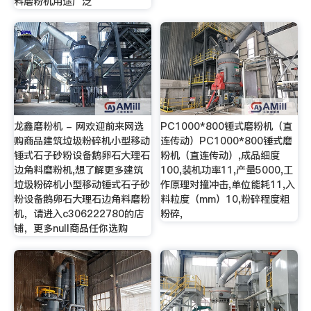
料磨粉机用途广泛
龙鑫磨粉机 - 网欢迎前来网选
PC1000*800锤式磨粉机（直
购商品建筑垃圾粉碎机小型移动
连传动）PC1000*800锤式磨
锤式石子砂粉设备鹅卵石大理石
粉机（直连传动）,成品细度
边角料磨粉机,想了解更多建筑
100,装机功率11,产量5000,工
垃圾粉碎机小型移动锤式石子砂
作原理对撞冲击,单位能耗11,入
粉设备鹅卵石大理石边角料磨粉
料粒度（mm）10,粉碎程度粗
机，请进入c306222780的店
粉碎,
铺，更多null商品任你选购