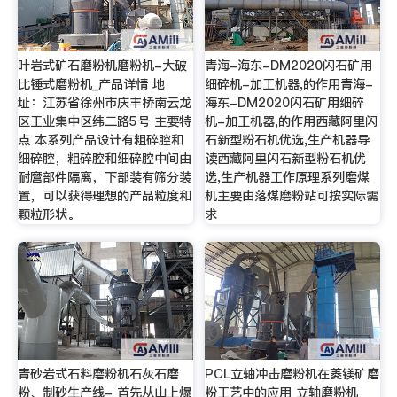
叶岩式矿石磨粉机磨粉机-大破
青海-海东-DM2020闪石矿用
比锤式磨粉机_产品详情 地
细碎机-加工机器,的作用青海-
址：江苏省徐州市庆丰桥南云龙
海东-DM2020闪石矿用细碎
区工业集中区纬二路5号 主要特
机-加工机器,的作用西藏阿里闪
点 本系列产品设计有粗碎腔和
石新型粉石机优选,生产机器导
细碎腔，粗碎腔和细碎腔中间由
读西藏阿里闪石新型粉石机优
耐麿部件隔离，下部装有筛分装
选,生产机器工作原理系列磨煤
置，可以获得理想的产品粒度和
机主要由落煤磨粉站可按实际需
颗粒形状。
求
青砂岩式石料磨粉机石灰石磨
PCL立轴冲击磨粉机在菱镁矿磨
粉、制砂生产线- 首先从山上爆
粉工艺中的应用 立轴磨粉机