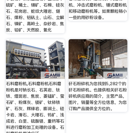
硫矿、稀土、锡矿、石棉、硅灰
机、冲击式磨粉机、锤式磨粉机
石、花岗岩、蛇纹大理岩、燧
和移动磨粉机等。如果颗粒稍小
石、煤粉、铝矾土、山石、立解
一些的用砂粉设备。
石、镍矿、高岭土、杂砂岩、焦
炭、铅矿、天然胶、氧化
石料磨粉机,石料磨粉机石料磨
矸石粉碎机为您找到5,282个的
粉机是对钠长石、石英岩、钛
矸石粉碎机。也提供相关矸石粉
铁、煌斑岩、焦炭、菱锰矿、萤
碎机供应商的简介，主营产品，
石矿、粉煤灰、镁矿、钛铈铁
图片，销量等全方位信息，为您
矿、石灰、辉绿岩、膨润土、硅
订购产品提供全方位的。
卡岩、滑石、大理石、钨矿、浅
成岩、白垩、硫酸镁、重钙等石
料进行磨粉加工处理的设备。石