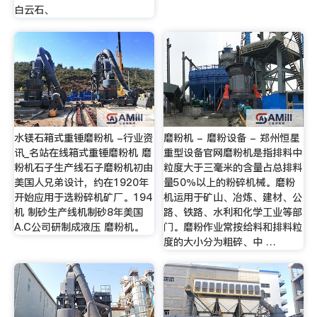
白云石、
水镁石箱式重锤磨粉机 -行业资
磨粉机 - 磨粉设备 - 郑州恒星
讯_名站在线箱式重锤磨粉机 磨
重型设备官网磨粉机是指排料中
粉机石子生产线石子磨粉机初由
粒度大于三毫米的含量占总排料
美国人兄弟设计，约在1920年
量50％以上的粉碎机械。磨粉
开始应用于选粉碎机矿厂。194
机运用于矿山、冶炼、建材、公
机 制砂生产线机制砂8年美国
路、铁路、水利和化学工业等部
A.C公司研制成液压 磨粉机。
门。磨粉作业常按给料和排料粒
度的大小分为粗碎、中 …