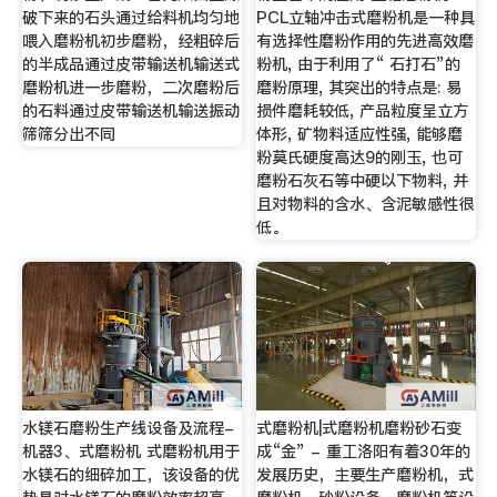
破下来的石头通过给料机均匀地
PCL立轴冲击式磨粉机是一种具
喂入磨粉机初步磨粉，经粗碎后
有选择性磨粉作用的先进高效磨
的半成品通过皮带输送机输送式
粉机, 由于利用了“ 石打石”的
磨粉机进一步磨粉，二次磨粉后
磨粉原理, 其突出的特点是: 易
的石料通过皮带输送机输送振动
损件磨耗较低, 产品粒度呈立方
筛筛分出不同
体形, 矿物料适应性强, 能够磨
粉莫氏硬度高达9的刚玉, 也可
磨粉石灰石等中硬以下物料, 并
且对物料的含水、含泥敏感性很
低。
水镁石磨粉生产线设备及流程-
式磨粉机|式磨粉机磨粉砂石变
机器3、式磨粉机 式磨粉机用于
成“金” - 重工洛阳有着30年的
水镁石的细碎加工，该设备的优
发展历史，主要生产磨粉机，式