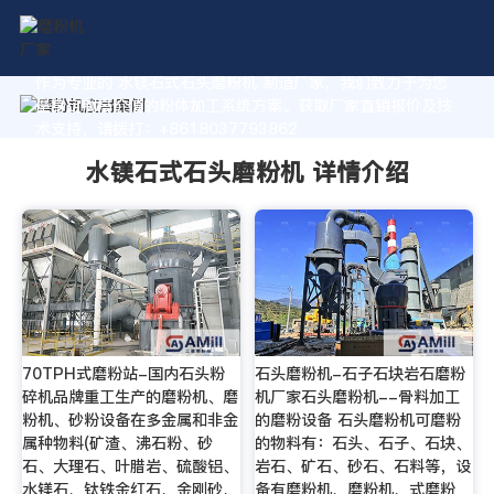
作为专业的 水镁石式石头磨粉机 制造厂家，我们致力于为您
量身定制高价值的粉体加工系统方案。获取厂家直销报价及技
术支持，请拨打：+8618037793862
水镁石式石头磨粉机 详情介绍
70TPH式磨粉站-国内石头粉
石头磨粉机-石子石块岩石磨粉
碎机品牌重工生产的磨粉机、磨
机厂家石头磨粉机--骨料加工
粉机、砂粉设备在多金属和非金
的磨粉设备 石头磨粉机可磨粉
属种物料(矿渣、沸石粉、砂
的物料有：石头、石子、石块、
石、大理石、叶腊岩、硫酸铝、
岩石、矿石、砂石、石料等，设
水镁石、钛铁金红石、金刚砂、
备有磨粉机、磨粉机、式磨粉