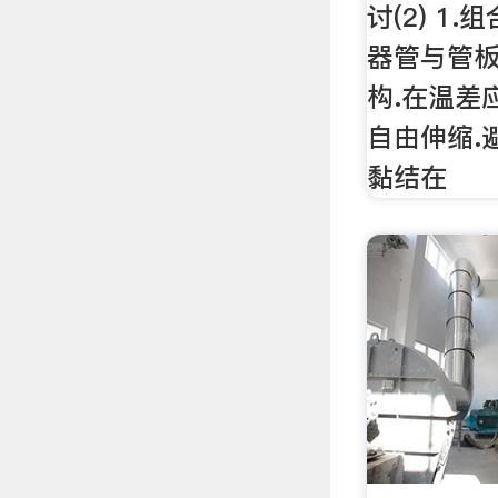
讨(2) 1
器管与管
构.在温差
自由伸缩.
黏结在