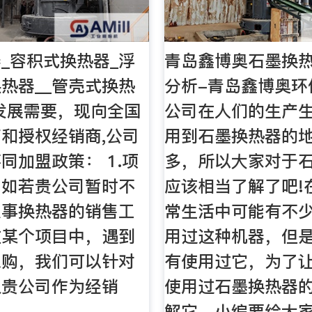
_容积式换热器_浮
青岛鑫博奥石墨换
热器__管壳式换热
分析-青岛鑫博奥环
发展需要，现向全国
公司在人们的生产
和授权经销商,公司
用到石墨换热器的
同加盟政策： 1.项
多，所以大家对于
。如若贵公司暂时不
应该相当了解了吧!
从事换热器的销售工
常生活中可能有不
在某个项目中，遇到
用过这种机器，但
采购，我们可以针对
有使用过它，为了
权贵公司作为经销
使用过石墨换热器
解它，小编要给大