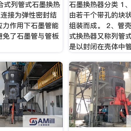
.组合式列管式石墨换热
石墨换热器分类 1
板连接为弹性密封结
由若干个带孔的块
应力作用下石墨管能
组装而成。 2、管
避免了石墨管与管板
式换热器又称列管
是以封闭在壳体中