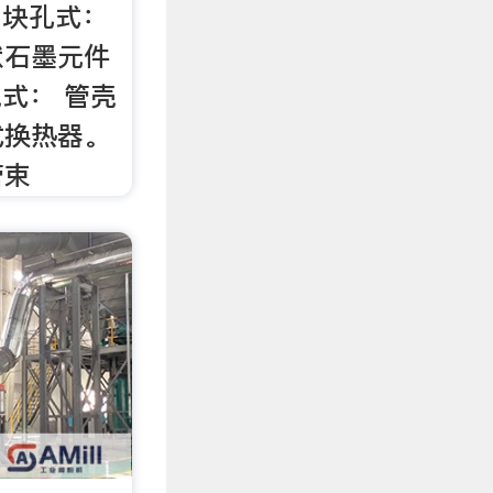
、块孔式：
状石墨元件
壳式： 管壳
式换热器。
管束