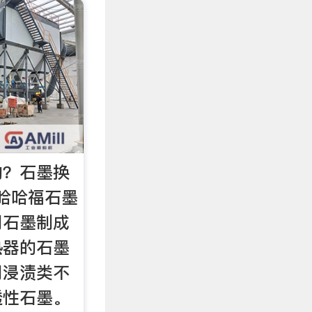
的？石墨换
哈哈福石墨
用石墨制成
热器的石墨
用浸渍类不
透性石墨。