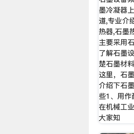
墨冷凝器
道,专业介
热器,石墨
主要采用
了解石墨
楚石墨材
这里，石
介绍下石
些1、用作
在机械工
大家知