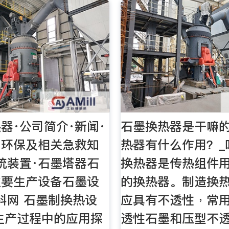
器·公司简介·新闻·
石墨换热器是干嘛
、环保及相关急救知
热器有什么作用？_
统装置·石墨塔器石
换热器是传热组件
主要生产设备石墨设
的换热器。制造换
科网 石墨制换热设
应具有不透性﹐常
生产过程中的应用探
透性石墨和压型不