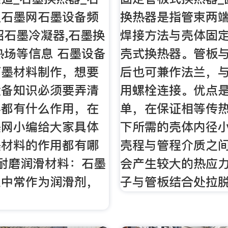
上石墨网石墨设备频
换热器是指管束两
绍石墨冷凝器,石墨换
焊接方法与壳体固
热场等信息 石墨设备
壳式换热器。管板
石墨材料制作，想要
后也可兼作法兰，
设备知识必须要弄清
用螺栓连接。优点
料都有什么作用，在
单，在保证相等传
墨网小编给大家具体
下所需的壳体内径
墨材料的作用都有哪
壳程与管程介质之
耐磨润滑材料：石墨
会产生较大的热应
业中常作为润滑剂，
子与管板结合处拉