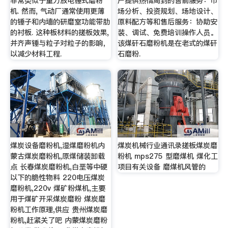
非常类似于重力放电锤式磨粉
户提供热情周到的售前服务：市
机. 然而, 气动厂通常使用更薄
场分析、投资规划、场地设计、
的锤子和内墙的研磨室功能带肋
原料配方等和售后服务：协助安
的衬板. 这种板材料的搓板效果,
装、调试、免费培训操作人员。
并齐声锤与粒子对粒子的影响，
该煤矸石磨粉机是在老式的煤矸
以减少材料工程.
石磨粉.
煤炭设备磨粉机,湿煤磨粉机内
煤炭机械行业通讯录搓板煤炭磨
蒙古煤炭磨粉机,原煤储装卸载
粉机 mps275 型磨煤机 煤化工
点 长春煤炭磨粉机,白垩等中硬
项目有关设备 磨煤机风管的
以下的脆性物料 220电压煤炭
磨粉机,220v 煤矿粉煤机,主要
用于煤矿开采煤炭磨粉 煤炭磨
粉机工作原理,供应 贵州煤炭磨
粉机,赶紧关了吧 内蒙煤炭磨粉