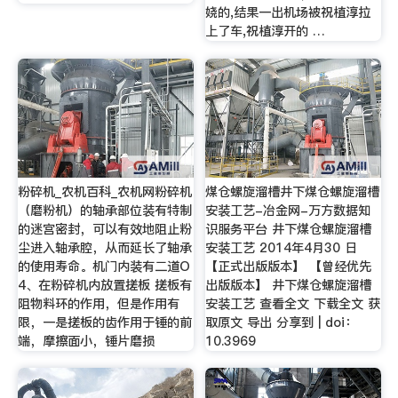
娆的,结果一出机场被祝植淳拉
上了车,祝植淳开的 …
粉碎机_农机百科_农机网粉碎机
煤仓螺旋溜槽井下煤仓螺旋溜槽
（磨粉机）的轴承部位装有特制
安装工艺-冶金网-万方数据知
的迷宫密封，可以有效地阻止粉
识服务平台 井下煤仓螺旋溜槽
尘进入轴承腔，从而延长了轴承
安装工艺 2014年4月30 日
的使用寿命。机门内装有二道O
【正式出版版本】 【曾经优先
4、在粉碎机内放置搓板 搓板有
出版版本】 井下煤仓螺旋溜槽
阻物料环的作用，但是作用有
安装工艺 查看全文 下载全文 获
限，一是搓板的齿作用于锤的前
取原文 导出 分享到 | doi：
端，摩擦面小，锤片磨损
10.3969