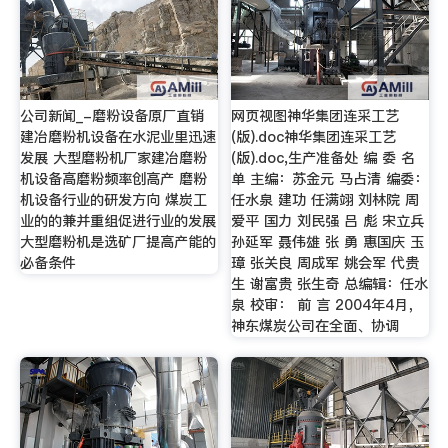
公司新闻_-磨粉设备原厂直销
网页视图神华集团连采工艺
建冶磨粉机设备在水泥业里迅速
(版).doc神华集团连采工艺
发展 大型磨粉机厂家建冶磨粉
(版).doc,生产准备处 编 委 名
机设备高磨粉频率创高产 磨粉
单 主编：苏金元 马占清 编委：
机设备行业的研发方向 煤炭工
任水泉 建功 任满翊 刘林院 周
业的的兼并重组促进行业的发展
爱平 国力 刘民强 吕 彪 宋立兵
大型磨粉机是选矿厂提高产能的
孙延军 聂伟雄 张 勇 惠国庆 玉
必备条件
璋 张关良 周成军 姚会军 代贵
生 谢富贵 张生奇 总编辑：任水
泉 校审： 前 言 2004年4月，
神东煤炭公司在全面、协调