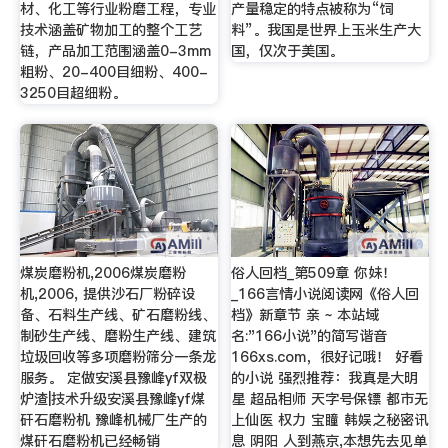
材、化工等行业粉磨工程，专业
产量稳定的特点被称为“饲
技术涵盖矿物加工的整个工艺
料”。我国是世界上玉米生产大
链，产品加工范围涵盖0-3mm
国，仅次于美国。
粗粉、20-400目细粉、400-
3250目超细粉。
煤炭磨粉机,2006煤炭磨粉
俗人回档_第509章 你妹！
机,2006, 提供沙石厂粉碎设
_166言情小说阅读网《俗人回
备、石料生产线、矿石磨粉线、
档》新章节 亲 ~ 本站域
制砂生产线、磨粉生产线、建筑
名:"166小说"的简写谐音
垃圾回收等多项磨粉筛分一条龙
166xs.com，很好记哦！ 好看
服务。 定做安溪县豫峰yf双极
的小说 强烈推荐：我真是大明
炉渣|技术升级安溪县豫峰yf煤
星 超品相师 天字号保镖 都市无
矸石磨粉机 豫峰机械厂生产的
上仙医 权力 宝瞳 韩娱之秘密讯
煤矸石磨粉机已经畅销
息 阴阳 人到燕京,本想先去见单