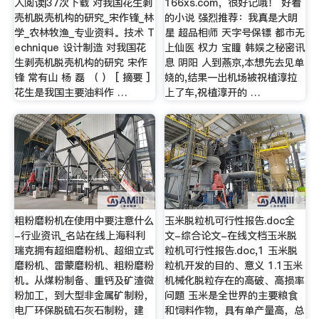
人阅读|37次下载 对我国花生剥
166xs.com，很好记哦！ 好看
壳机脱壳机构的研究_宋作锋_林
的小说 强烈推荐：我真是大明
学_农林牧渔_专业资料。技术 T
星 超品相师 天字号保镖 都市无
echnique 设计制造 对我国花
上仙医 权力 宝瞳 韩娱之秘密讯
生剥壳机脱壳机构的研究 宋作
息 阴阳 人到燕京,本想先去见单
锋 常有山 杨 磊 （ ） [ 摘要 ]
娆的,结果一出机场被祝植淳拉
花生是我国主要油料作 …
上了车,祝植淳开的 …
粗粉磨粉机在使用中要注意什么
玉米脱粒机可行性报告.doc全
-行业资讯_名站在线上海科利
文-综合论文-在线文档玉米脱
瑞克拥有超细磨粉机、超细立式
粒机可行性报告.doc,1 玉米脱
磨粉机、雷蒙磨粉机、粗粉磨粉
粒机开发的目的、意义 1.1玉米
机。从煤粉制备、重钙及矿渣微
机械化脱粒存在的高破、高损率
粉加工，到大型非金属矿制粉，
问题 玉米是全世界的主要粮食
电厂环保脱硫石灰石制粉，建
和饲料作物，具有单产量高，总