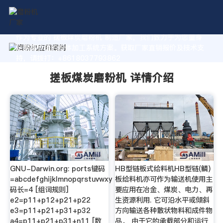
作为专业的 搓板煤炭磨粉机 制造厂家，我们致力于为您量身
定制高价值的粉体加工系统方案。获取厂家直销报价及技术支
持，请拨打：+8618037793862
搓板煤炭磨粉机 详情介绍
GNU-Darwin.org: ports键码
HB型链板式给料机HB型链(鳞)
=abcdefghijklmnopqrstuvwxy
板给料机亦可作为输送机使用主
码长=4 [组词规则]
要应用在冶金、煤炭、电力、再
e2=p11+p12+p21+p22
生资源利用. 它可沿水平或倾斜
e3=p11+p21+p31+p32
方向输送各种散状物料和成件物
a4=p11+p21+p31+n11 [数
品。 由于它的承载部分和运行