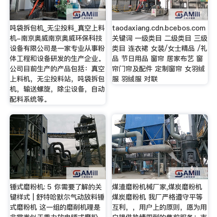
吨袋拆包机_无尘投料_真空上料
taodaxiang.cdn.bcebos.com
机-南京奥威南京奥威环保科技
关键词 一级类目 二级类目 三级
设备有限公司是一家专业从事粉
类目 连衣裙 女装/女士精品 /礼
体工程和设备研发的生产企业。
品 节日用品 窗帘 居家布艺 窗
公司目前生产的产品包括：真空
帘门帘及配件 定制窗帘 女羽绒
上料机，无尘投料站，吨袋拆包
服 羽绒服 对联
机，输送螺旋，除尘设备，自动
配料系统等。
锤式磨粉机: 5 你需要了解的关
煤渣磨粉机械厂家,煤炭磨粉机
键样式 | 舒特哈默尔气动放料锤
煤炭磨粉机 我厂严格遵守平等
式磨粉机 这一组的磨削机理是
互利，，用户上的原则，愿为用