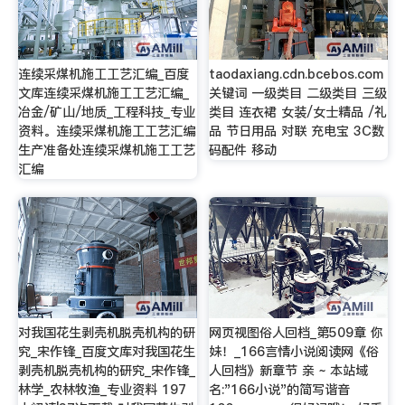
连续采煤机施工工艺汇编_百度
taodaxiang.cdn.bcebos.com
文库连续采煤机施工工艺汇编_
关键词 一级类目 二级类目 三级
冶金/矿山/地质_工程科技_专业
类目 连衣裙 女装/女士精品 /礼
资料。连续采煤机施工工艺汇编
品 节日用品 对联 充电宝 3C数
生产准备处连续采煤机施工工艺
码配件 移动
汇编
对我国花生剥壳机脱壳机构的研
网页视图俗人回档_第509章 你
究_宋作锋_百度文库对我国花生
妹！_166言情小说阅读网《俗
剥壳机脱壳机构的研究_宋作锋_
人回档》新章节 亲 ~ 本站域
林学_农林牧渔_专业资料 197
名:"166小说"的简写谐音