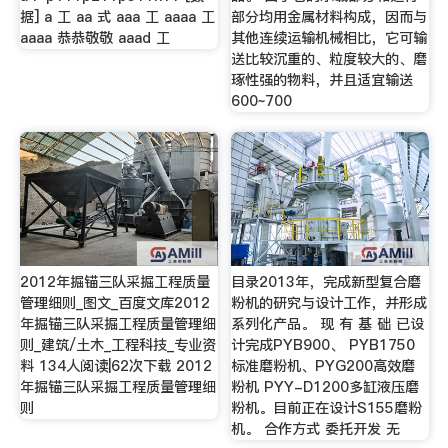
据] a 工 aa 式 aaa 工 aaaa 工
部分均用金属材料构成，因而与
aaaa 恭恭敬敬 aaad 工
其他连续运输机械相比，它可输
送比较沉重的、粒度较大的、磨
琢性强的物料，并且适宜输送
600~700
2012年掘锚三队采掘工程质量
目录2013年，完成新型复合磨
管理细则_图文_百度文库2012
粉机的研究与设计工作，并形成
年掘锚三队采掘工程质量管理细
系列化产品。 现 有 基 础 已设
则_建筑/土木_工程科技_专业资
计完成PYB900、 PYB1750
料 134人阅读|62次下载 2012
标准磨粉机、PYG200高效磨
年掘锚三队采掘工程质量管理细
粉机 PYY-D1200多缸液压磨
则
粉机。目前正在设计S155磨粉
机。 合作方式 委托开发 无