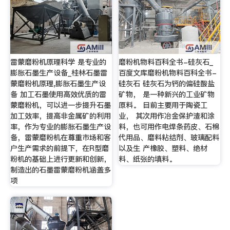
雷蒙磨粉机原理科学 是专业的
磨粉机物料百科全书-硅灰石_
膨胀石墨生产设备_桂林石墨雷
百度文库磨粉机物料百科全书-
蒙磨粉机原理,膨胀石墨生产设
硅灰石 硅灰石为钙的偏硅酸盐
备 加工石墨使用高效优质的雷
矿物， 是一种新兴的工业矿物
蒙磨粉机，可以进一步提升石墨
原料。 目前主要用于陶瓷工
加工效率，提高非金属矿的利用
业， 其次用作冶金保护渣和涂
率，作为专业的膨胀石墨生产设
料，也可用作电焊条药皮、石棉
备，雷蒙磨粉机在尊重市场和客
代用品、磨料粘结剂、玻璃配料
户生产需求的前提下，在R型磨
以及生 产橡胶、塑料、绝材
粉机的基础上进行更新和创新，
料、纸张的填料。
制造出的石墨雷蒙磨粉机涵盖多
项