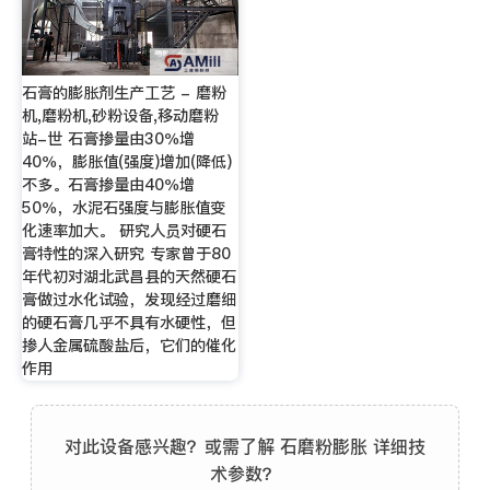
石膏的膨胀剂生产工艺 - 磨粉
机,磨粉机,砂粉设备,移动磨粉
站-世 石膏掺量由30％增
40％，膨胀值(强度)增加(降低)
不多。石膏掺量由40％增
50％，水泥石强度与膨胀值变
化速率加大。 研究人员对硬石
膏特性的深入研究 专家曾于80
年代初对湖北武昌县的天然硬石
膏做过水化试验，发现经过磨细
的硬石膏几乎不具有水硬性，但
掺人金属硫酸盐后，它们的催化
作用
对此设备感兴趣？或需了解 石磨粉膨胀 详细技
术参数？