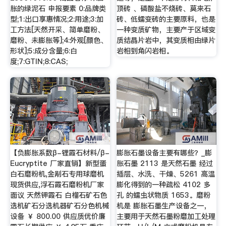
胀的绿泥石 申报要素 0:品牌类
顶砖 、磷酸盐不烧砖、莫来石
型;1:出口享惠情况;2:用途;3:加
砖、低蠕变砖的主要原料，也是
工方法[天然开采、简单磨粉、
一种变质矿物，主要产于区域变
磨粉、未膨胀等];4:外观[颜色、
质结晶片岩中，其变质相由绿片
形状];5:成分含量;6:白
岩相到角闪岩相。
度;7:GTIN;8:CAS;
【负膨胀系数β-锂霞石材料/β-
膨胀石墨设备主要有哪些？_膨
Eucryptite 厂家直销】新型蛋
胀石墨 2113 是天然石墨 经过
白石磨粉机,金剐石专用球磨机
插层、水洗、干燥、5261 高温
现货供应,浮石霞石磨粉机厂家
膨化得到的一种疏松 4102 多
面议 天然钾霞石 白榴石矿石色
孔 的蠕虫状物质 1653。磨粉
选机矿石分选机器矿石分色机械
机是 膨胀石墨生产设备之一，
设备 ￥ 800.00 供应质优价廉
主要用于天然石墨粉磨加工处理