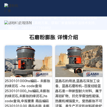
作为专业的 石磨粉膨胀 制造厂家，我们致力于为您量身定制
高价值的粉体加工系统方案。获取厂家直销报价及技术支持，
请拨打：+8618037793862
石磨粉膨胀 详情介绍
2530101000hs编码- 未膨胀
蓝晶石的用途,蓝晶石深加工设
的绿泥石 -hs code查询
备，蓝晶石磨粉机-百度经验蓝
2530101000,,hs编码,未膨胀
晶石是一种新型耐火材料，属于
的绿泥石,未膨胀的绿泥石,hs
高铝矿物，抗化学腐蚀性能强、
code查询,申报要素 商品编码
热震机械强度大，受热膨胀不可
25301010.00 商品名称 未膨
逆等，是生产不定形材料和电炉