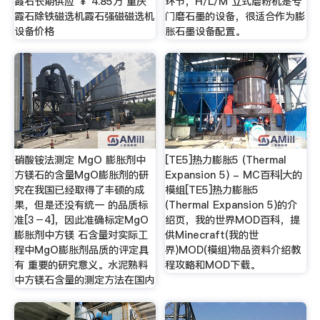
霞石长期供应 ￥ 4.85万 重庆
环节，H/L/M 立式磨粉机是专
霞石除铁磁选机霞石强磁磁选机
门磨石墨的设备，很适合作为膨
设备价格
胀石墨设备配置。
硝酸铵法测定 MgO 膨胀剂中
[TE5]热力膨胀5 (Thermal
方镁石的含量MgO膨胀剂的研
Expansion 5) - MC百科|大的
究在我国已经取得了丰硕的成
模组[TE5]热力膨胀5
果，但是还没有统一 的品质标
(Thermal Expansion 5)的介
准[3－4]，因此准确标定MgO
绍页，我的世界MOD百科，提
膨胀剂中方镁 石含量对实际工
供Minecraft(我的世
程中MgO膨胀剂品质的评定具
界)MOD(模组)物品资料介绍教
有 重要的研究意义。水泥熟料
程攻略和MOD下载。
中方镁石含量的测定方法在国内