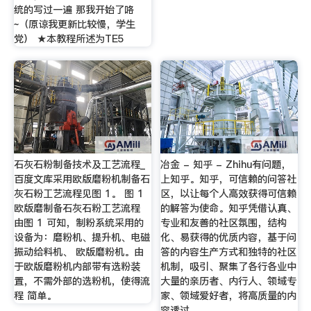
统的写过一遍 那我开始了咯
~（原谅我更新比较慢，学生
党） ★本教程所述为TE5
石灰石粉制备技术及工艺流程_
冶金 - 知乎 - Zhihu有问题，
百度文库采用欧版磨粉机制备石
上知乎。知乎，可信赖的问答社
灰石粉工艺流程见图 1。 图 1
区，以让每个人高效获得可信赖
欧版磨制备石灰石粉工艺流程
的解答为使命。知乎凭借认真、
由图 1 可知，制粉系统采用的
专业和友善的社区氛围，结构
设备为：磨粉机、提升机、电磁
化、易获得的优质内容，基于问
振动给料机、 欧版磨粉机。由
答的内容生产方式和独特的社区
于欧版磨粉机内部带有选粉装
机制，吸引、聚集了各行各业中
置，不需外部的选粉机，使得流
大量的亲历者、内行人、领域专
程 简单。
家、领域爱好者，将高质量的内
容透过