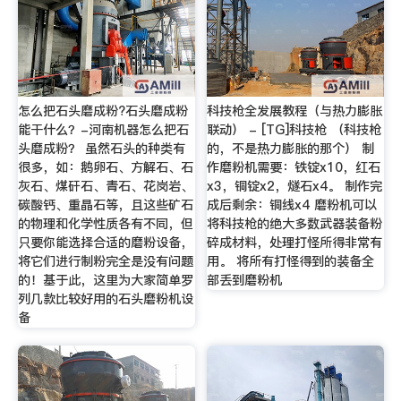
怎么把石头磨成粉?石头磨成粉
科技枪全发展教程（与热力膨胀
能干什么？-河南机器怎么把石
联动） - [TG]科技枪 （科技枪
头磨成粉？ 虽然石头的种类有
的，不是热力膨胀的那个） 制
很多，如：鹅卵石、方解石、石
作磨粉机需要：铁锭x10，红石
灰石、煤矸石、青石、花岗岩、
x3，铜锭x2，燧石x4。 制作完
碳酸钙、重晶石等，且这些矿石
成后剩余：铜线x4 磨粉机可以
的物理和化学性质各有不同，但
将科技枪的绝大多数武器装备粉
只要你能选择合适的磨粉设备，
碎成材料，处理打怪所得非常有
将它们进行制粉完全是没有问题
用。 将所有打怪得到的装备全
的！基于此，这里为大家简单罗
部丢到磨粉机
列几款比较好用的石头磨粉机设
备