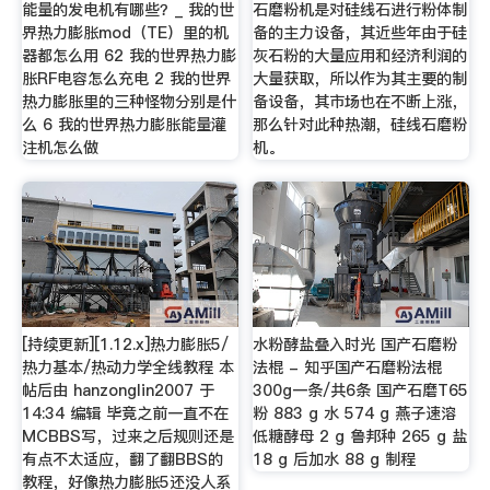
能量的发电机有哪些？_ 我的世
石磨粉机是对硅线石进行粉体制
界热力膨胀mod（TE）里的机
备的主力设备，其近些年由于硅
器都怎么用 62 我的世界热力膨
灰石粉的大量应用和经济利润的
胀RF电容怎么充电 2 我的世界
大量获取，所以作为其主要的制
热力膨胀里的三种怪物分别是什
备设备，其市场也在不断上涨，
么 6 我的世界热力膨胀能量灌
那么针对此种热潮，硅线石磨粉
注机怎么做
机。
[持续更新][1.12.x]热力膨胀5/
水粉酵盐叠入时光 国产石磨粉
热力基本/热动力学全线教程 本
法棍 - 知乎国产石磨粉法棍
帖后由 hanzonglin2007 于
300g一条/共6条 国产石磨T65
14:34 编辑 毕竟之前一直不在
粉 883 g 水 574 g 燕子速溶
MCBBS写，过来之后规则还是
低糖酵母 2 g 鲁邦种 265 g 盐
有点不太适应，翻了翻BBS的
18 g 后加水 88 g 制程
教程，好像热力膨胀5还没人系