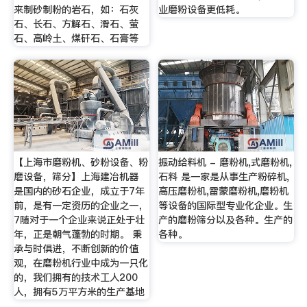
来制砂制粉的岩石，如：石灰
业磨粉设备更低耗。
石、长石、方解石、滑石、萤
石、高岭土、煤矸石、石膏等
【上海市磨粉机、砂粉设备、粉
振动给料机 - 磨粉机,式磨粉机,
磨设备，筛分】上海建冶机器
石料 是一家是从事生产粉碎机,
是国内的砂石企业，成立于7年
高压磨粉机,雷蒙磨粉机,磨粉机
前，是有一定资历的企业之一，
等设备的国际型专业化企业。生
7随对于一个企业来说正处于壮
产的磨粉筛分以及各种。生产的
年，正是朝气蓬勃的时期。 秉
各种。
承与时俱进，不断创新的价值
观，在磨粉机行业中成为一只化
的，我们拥有的技术工人200
人，拥有5万平方米的生产基地