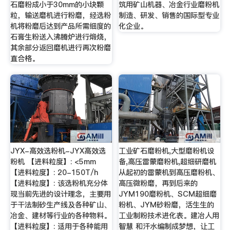
石磨粉成小于30mm的小块颗
筑用矿山机器、冶金行业磨粉机
粒，输送磨机进行粉磨，经选粉
制造、研发、销售的国际型专业
机将粉磨后达到产品所需细度的
化企业。
石膏生粉送入沸腾炉进行煅烧，
其余部分返回磨机进行再次粉磨
直合格。
JYX-高效选粉机-JYX高效选
工业矿石磨粉机,大型磨粉机设
粉机 【进料粒度】: <5mm
备,高压雷蒙磨粉机,超细研磨机
【进料粒度】: 20-150T/h
从起初的雷蒙机到高压磨粉机、
【进料粒度】: 该选粉机充分体
高压微粉磨，再到后来的
现当前先进的设计理念，主要用
JYM190磨粉机、SCM超细磨
于干法制砂生产线及各种矿山、
粉机、JYM砂粉磨，活生生的
冶金、建材等行业的各种物料。
工业制粉技术进化表。建冶人用
【进料粒度】: 适用于各种能用
智慧 和汗水编制成梦想，让工