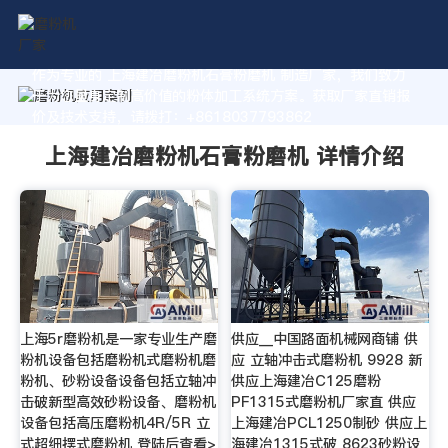
作为专业的 上海建冶磨粉机石膏粉磨机 制造厂家，我们致力
于为您量身定制高价值的粉体加工系统方案。获取厂家直销报
价及技术支持，请拨打：+8618037793862
上海建冶磨粉机石膏粉磨机 详情介绍
上海5r磨粉机是一家专业生产磨
供应__中国路面机械网商铺 供
粉机设备包括磨粉机式磨粉机磨
应 立轴冲击式磨粉机 9928 新
粉机、砂粉设备设备包括立轴冲
供应上海建冶C125磨粉
击破新型高效砂粉设备、磨粉机
PF1315式磨粉机厂家直 供应
设备包括高压磨粉机4R/5R 立
上海建冶PCL1250制砂 供应上
式超细摆式磨粉机 登陆后查看>
海建冶1315式破 8623砂粉设