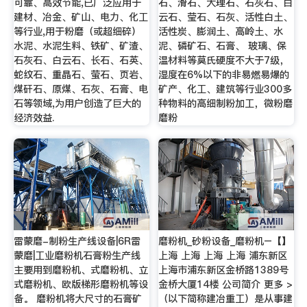
可靠、高效节能,已广泛应用于
石、滑石、大理石、石灰石、白
建材、冶金、矿山、电力、化工
云石、莹石、石灰、活性白土、
等行业,用于粉磨（或超细碎）
活性炭、膨润土、高岭土、水
水泥、水泥生料、铁矿、矿渣、
泥、磷矿石、石膏、 玻璃、保
石灰石、白云石、长石、石英、
温材料等莫氏硬度不大于7级，
蛇纹石、重晶石、萤石、页岩、
湿度在6%以下的非易燃易爆的
煤矸石、原煤、石灰、石膏、电
矿产、化工、建筑等行业300多
石等领域,为用户创造了巨大的
种物料的高细制粉加工，微粉磨
经济效益.
磨粉
雷蒙磨-制粉生产线设备|6R雷
磨粉机_砂粉设备_磨粉机–【】
蒙磨|工业磨粉机石膏粉生产线
上海 上海 上海 上海 浦东新区
主要用到磨粉机、式磨粉机、立
上海市浦东新区金桥路1389号
式磨粉机、欧版梯形磨粉机等设
金桥大厦14楼 公司简介 更多 >
备。 磨粉机将大尺寸的石膏矿
（以下简称建冶重工）是从事建