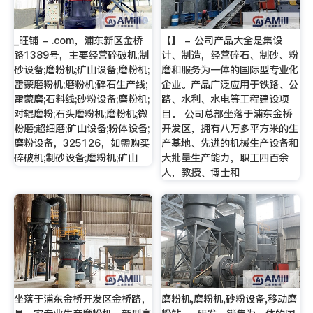
_旺铺 - .com，浦东新区金桥
【】 - 公司产品大全是集设
路1389号，主要经营碎破机;制
计、制造，经营碎石、制砂、粉
砂设备;磨粉机;矿山设备;磨粉机;
磨和服务为一体的国际型专业化
雷蒙磨粉机;磨粉机;碎石生产线;
企业。产品广泛应用于铁路、公
雷蒙磨;石料线;砂粉设备;磨粉机;
路、水利、水电等工程建设项
对辊磨粉;石头磨粉机;磨粉机;微
目。 公司总部坐落于浦东金桥
粉磨;超细磨;矿山设备;粉体设备;
开发区，拥有八万多平方米的生
磨粉设备，325126，如需购买
产基地、先进的机械生产设备和
碎破机;制砂设备;磨粉机;矿山
大批量生产能力，职工四百余
人，教授、博士和
坐落于浦东金桥开发区金桥路，
磨粉机,磨粉机,砂粉设备,移动磨