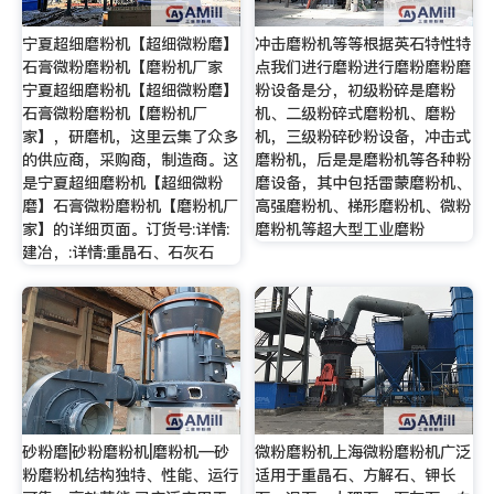
宁夏超细磨粉机【超细微粉磨】
冲击磨粉机等等根据英石特性特
石膏微粉磨粉机【磨粉机厂家
点我们进行磨粉进行磨粉磨粉磨
宁夏超细磨粉机【超细微粉磨】
粉设备是分，初级粉碎是磨粉
石膏微粉磨粉机【磨粉机厂
机、二级粉碎式磨粉机、磨粉
家】，研磨机，这里云集了众多
机，三级粉碎砂粉设备，冲击式
的供应商，采购商，制造商。这
磨粉机，后是是磨粉机等各种粉
是宁夏超细磨粉机【超细微粉
磨设备，其中包括雷蒙磨粉机、
磨】石膏微粉磨粉机【磨粉机厂
高强磨粉机、梯形磨粉机、微粉
家】的详细页面。订货号:详情:
磨粉机等超大型工业磨粉
建冶，:详情:重晶石、石灰石
砂粉磨|砂粉磨粉机|磨粉机—砂
微粉磨粉机上海微粉磨粉机广泛
粉磨粉机结构独特、性能、运行
适用于重晶石、方解石、钾长