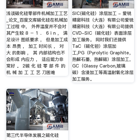
浅谈碳化硅零部件机械加工工艺
SIC(碳化硅）涂层加工 - 爱锐
_论文_百度文库碳化硅在机械加
精密科技（大连）有限公司爱锐
工过程 中， 外界温度并不会对
精密科技（大连）有限公司提供
其产生较 8 － 1 ． 6 i n ， 满
CVD-SIC（碳化硅）表面涂层
足设计 图纸要求 ， 但是加工成
加工服务。 同时我们还提供
本 昂贵 ， 加工 时间长 ， 对
TaC（碳化钽）涂层加
大 的影响 ， 其 内部结构也不
工,PG（Pyrolytic Graphite，
会形成 内应力 ， 适应能力非
热解石墨，热解碳）涂层加工，
常好 。 2碳 化 硅 零 部 件 的
GC（Glassy Carbon,玻璃
机 械 加 工 工 艺 刀困难
碳）含浸加工等高温耐氧化涂层
加工服务。
第三代半导体发展之碳化硅