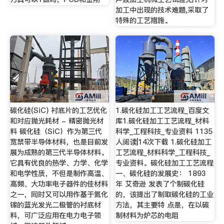
加工中出现的技术难题,采取了
特殊的工艺措施。
碳化硅(SiC) 衬底片的工艺优化
1.碳化硅加工工艺流程_百度文
和对应抛光耗材 - 精密抛光材
库1.碳化硅加工工艺流程_材料
料 碳化硅（SiC）作为第三代
科学_工程科技_专业资料 1135
宽禁带半导体材料，也是目前发
人阅读|14次下载 1.碳化硅加工
展为成熟的第三代半导体材料。
工艺流程_材料科学_工程科技_
它具有优良的热学、力学、化学
专业资料。碳化硅加工工艺流程
和电学性质，不但是制作高温、
一、碳化硅的发展史： 1893
高频、大功率电子器件的佳材料
年 艾奇逊 发表了个制碳化硅
之一，同时又可以用作基于氮化
的，该提出了制取碳化硅的工业
镓的蓝光发光二极管的衬底材
方法，其主要特 点是，在以碳
料，可广泛应用在电力电子领
制材料为炉芯的电阻