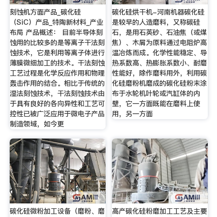
刻蚀机方面产品_碳化硅
碳化硅烘干机-河南机器碳化硅
（SiC）产品_特陶新材料_产业
是较早的人造磨料，又称碳硅
布局 产品概述： 目前半导体刻
石，是用石英砂、石油焦（或煤
蚀用的比较多的是等离子干法刻
焦）、木屑为原料通过电阻炉高
蚀技术，它是利用等离子体进行
温冶炼而成。化学性能稳定、导
薄膜微细加工的技术。干法刻蚀
热系数高、热膨胀系数小、耐磨
工艺过程是化学反应作用和物理
性能好，除作磨料用外，利用碳
轰击作用的结合。相比于传统的
化硅磨粉机磨成的碳化硅粉末涂
湿法刻蚀技术，干法刻蚀技术由
布于水轮机叶轮或汽缸体的内
于具有良好的各向异性和工艺可
壁，它一方面既能在磨料上使
控性已被广泛应用于微电子产品
用，另一方面
制造领域，如今更
碳化硅微粉加工设备（磨粉、磨
高产碳化硅粉磨加工工艺及主要