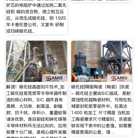
炉芯的电阻炉中通过加热二氧化
硅和 碳的混合物，使之相互反
应，从而生成碳化硅，到 1925
年卡普伦登公司，又宣布 研制
成功绿碳化硅。
解读！碳化硅晶圆划片技术_加
碳化硅|精密陶瓷（陶瓷）|京瓷
工碳化硅是宽禁带半导体器件制
- 碳化硅主要由SiC组成，是耐
造的核心材料，SiC 器件具有
腐蚀性优越陶瓷材料，可用在机
高频、大功率、耐高温、耐辐
械密封和泵零部件中。在高达
射、抗干扰、体积小、重量轻等
1400 机加工 尺寸精度 当机加
诸多优势，是目前硅和砷化镓等
工陶瓷要求尺寸精度时，京瓷能
半导体材料所无法比拟的，应用
够实现下表中的公差值。如需要
前景十分广阔，是核心器件发展
精度更高的公差，请…