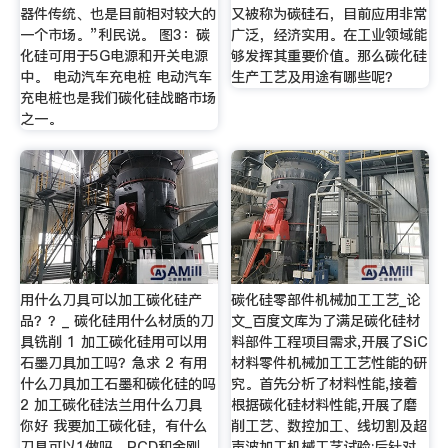
器件传统、也是目前相对较大的
又被称为碳硅石，目前应用非常
一个市场。”利民说。 图3：碳
广泛，经济实用。在工业领域能
化硅可用于5G电源和开关电源
够发挥其重要价值。那么碳化硅
中。 电动汽车充电桩 电动汽车
生产工艺及用途有哪些呢？
充电桩也是我们碳化硅战略市场
之一。
用什么刀具可以加工碳化硅产
碳化硅零部件机械加工工艺_论
品？？_ 碳化硅用什么材质的刀
文_百度文库为了满足碳化硅材
具铣削 1 加工碳化硅用可以用
料部件工程项目需求,开展了SiC
石墨刀具加工吗？急求 2 有用
材料零件机械加工工艺性能的研
什么刀具加工石墨和碳化硅的吗
究。首先分析了材料性能,接着
2 加工碳化硅法兰用什么刀具
根据碳化硅材料性能,开展了磨
你好 我要加工碳化硅，有什么
削工艺、数控加工、线切割及超
刀具可以1做吗，PCD和金刚
声波加工机械工艺试验;后针对