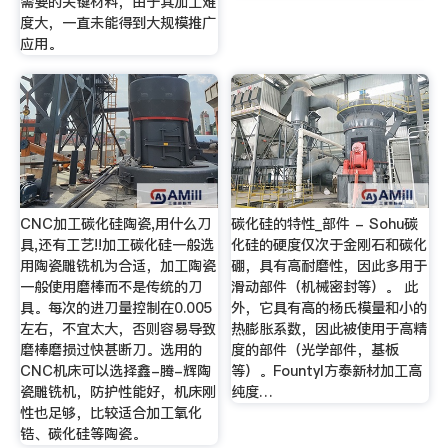
需要的关键材料，由于其加工难
度大，一直未能得到大规模推广
应用。
CNC加工碳化硅陶瓷,用什么刀
碳化硅的特性_部件 - Sohu碳
具,还有工艺!!加工碳化硅一般选
化硅的硬度仅次于金刚石和碳化
用陶瓷雕铣机为合适，加工陶瓷
硼，具有高耐磨性，因此多用于
一般使用磨棒而不是传统的刀
滑动部件（机械密封等）。 此
具。每次的进刀量控制在0.005
外，它具有高的杨氏模量和小的
左右，不宜太大，否则容易导致
热膨胀系数，因此被使用于高精
磨棒磨损过快甚断刀。选用的
度的部件（光学部件，基板
CNC机床可以选择鑫-腾-辉陶
等）。Fountyl方泰新材加工高
瓷雕铣机，防护性能好，机床刚
纯度…
性也足够，比较适合加工氧化
锆、碳化硅等陶瓷。