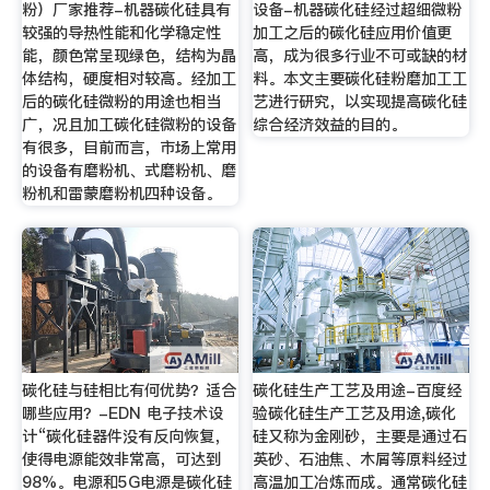
粉）厂家推荐-机器碳化硅具有
设备-机器碳化硅经过超细微粉
较强的导热性能和化学稳定性
加工之后的碳化硅应用价值更
能，颜色常呈现绿色，结构为晶
高，成为很多行业不可或缺的材
体结构，硬度相对较高。经加工
料。本文主要碳化硅粉磨加工工
后的碳化硅微粉的用途也相当
艺进行研究，以实现提高碳化硅
广，况且加工碳化硅微粉的设备
综合经济效益的目的。
有很多，目前而言，市场上常用
的设备有磨粉机、式磨粉机、磨
粉机和雷蒙磨粉机四种设备。
碳化硅与硅相比有何优势？适合
碳化硅生产工艺及用途-百度经
哪些应用？-EDN 电子技术设
验碳化硅生产工艺及用途,碳化
计“碳化硅器件没有反向恢复，
硅又称为金刚砂，主要是通过石
使得电源能效非常高，可达到
英砂、石油焦、木屑等原料经过
98%。电源和5G电源是碳化硅
高温加工冶炼而成。通常碳化硅