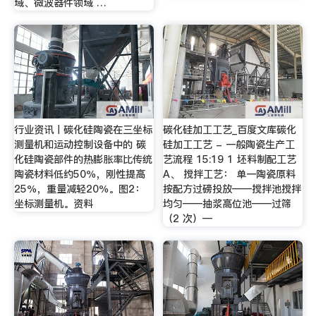
域、微波器件领域 …
行业资讯丨碳化硅陶瓷在三坐标
碳化硅加工工艺_百度文库碳化
测量机和运动控制设备中的 碳
硅加工工艺 - 一般陶瓷生产工
化硅陶瓷部件的热膨胀率比传统
艺流程 15:19 1 坯料制配工艺
陶瓷材料低约50％，刚性提高
A、 搅拌工艺： 单一陶瓷原料
25％，重量减轻20％。图2：
按配方过磅投放——搅拌池搅拌
坐标测量机。资料
均匀——抽浆高位池——过筛
（2 次）—