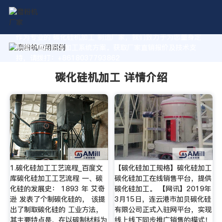
作为专业的 碳化硅机加工 制造厂家，我们致力于为您量身定
制高价值的粉体加工系统方案。获取厂家直销报价及技术支
持，请拨打：+8618037793862
碳化硅机加工 详情介绍
1.碳化硅加工工艺流程_百度文
【碳化硅加工规格】碳化硅加工
库碳化硅加工工艺流程 一、碳
碳化硅加工在线销售平台，提供
化硅的发展史： 1893 年 艾奇
碳化硅加工。 【网讯】2019年
逊 发表了个制碳化硅的， 该提
3月15日，连云港市加贝碳化硅
出了制取碳化硅的 工业方法，
有限公司正式入驻网平台，实现
其主要特点是，在以碳制材料为
线上线下同步推广销售的模式！