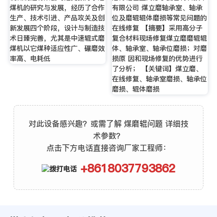
煤机的研究与发展，经历了合作
有限公司 煤立磨轴承室、轴承
生产、技术引进、产品攻关及创
位及磨辊辊体磨损等常见问题的
新发展四个阶段，设计与制造技
在线修复 【摘要】采用高分子
术日臻完善，尤其是中速辊式磨
复合材料现场修复煤立磨磨辊辊
煤机以它煤种适应性广、碾磨效
体、轴承室、轴承位磨损；对磨
率高、电耗低
损原 因和现场修复的优势进行
了分析； 【关键词】煤立磨、
在线修复、轴承室磨损、轴承位
磨损、辊体磨损
对此设备感兴趣？或需了解 煤磨辊问题 详细技
术参数？
点击下方电话直接咨询厂家工程师：
+8618037793862