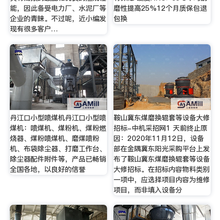
能，因此备受电力厂、水泥厂等
磨性提高25%12个月质保包退
企业的青睐。不过呢，近小编发
包换
现有很多客户…
丹江口小型喷煤机丹江口小型喷
鞍山冀东煤磨换辊套等设备大修
煤机：喷煤机、煤粉机、煤粉燃
招标-中机采招网1 天前终止原
烧器、煤粉喷煤机、磨煤喷粉
因：2020年11月12日，设备
机、布袋除尘器、打磨工作台、
部在金隅冀东阳光采购平台上发
除尘器配件附件等，产品已畅销
布了鞍山冀东煤磨换辊套等设备
全国各地，以良好的信誉
大修招标。在招标内容物料类别
一项中，应选择项目内容为维修
项目，而非填入设备分