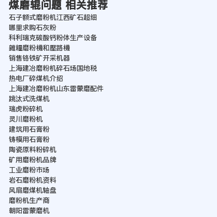
煤磨辊问题 相关推荐
石子额式磨粉机江西矿石超细
哪里求购石灰粉
科利瑞克碳酸钙粉体生产设备
雜糧磨粉機和壓路機
销售铬铁矿开采机器
上海建冶磨粉机碎石场国地税
热电厂碎煤机介绍
上海建冶磨粉机山东雷蒙磨配件
跳汰式洗煤机
瑞虎粉碎机
灵川磨粉机
建筑用石膏粉
铸模用石膏粉
陶瓷原料粉碎机
矿用磨粉机品牌
工业磨粉市场
岩石磨粉机资料
风扇磨煤机轴盘
磨粉机生产商
朝阳雷蒙磨机