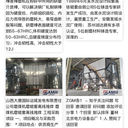
棒是棒磨机在粉碎中所用的研磨
1988年6月某水泥设计院套高
介质棒，可以解决钢厂轧制钢棒
铬辊套由我公司5位铸造专家研
因为硬度低、内部组织疏松、内
发生产成功，由某水泥设计院设
应力而导致的磨耗大、易弯曲断
计，襄樊重工生产，安徽某城水
裂等问题，研磨棒表面硬度可达
泥厂使用； 苏州润达拥有多项
到55-67HRC,体积硬度达到
认证，5位耐磨材料铸造专家，
50-63HRC,且硬度梯度分布均
深厚的 …
匀；冲击韧性高，冲击韧性大于
12J
山西大唐国际运城发电有限责任
ZGM各？ - 知乎关注问题 写
公司磨煤机磨辊套离线堆焊 磨
回答 邀请回答 好问题 添加评论
煤机磨辊套离线堆焊 工程采购
分享 1 个回答 默认排序 董林
项目 一、项目概况与采购范
北京电力设备总厂 1 人 赞同了
围： *.项目地点：供货商生产
该回答