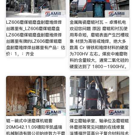
LZ606磨煤辊磨盘耐磨堆焊焊
金属陶瓷磨辊衬瓦 - 卓博机电
丝哪里有_LZ606磨煤辊磨盘
欢迎您问题 原因 磨辊和衬瓦使
LZ606磨煤辊磨盘耐磨堆焊焊
用寿命短，磨辊表面产生凹槽现
丝哪里有牌的LZ606磨煤辊磨
象 材质为高铬或堆焊，绝大多
盘耐磨堆焊焊丝哪里有产品：估
数高 Cr 铸铁和堆焊材料的硬度
价：1，：齐全
为700HV 左右。煤炭中难磨物
料的含量较大，通常二氧化硅的
硬度达到了 1800－1900HV。
辊－碗式中速磨煤机辊套
煤立磨轴承室、轴承位及磨辊辊
20MG42.11.09德阳华凯盛瑞
体磨损等常见问题的在线修复
机械制造有限公司始终致力于磨
淄博福世蓝高分子复合材料技术