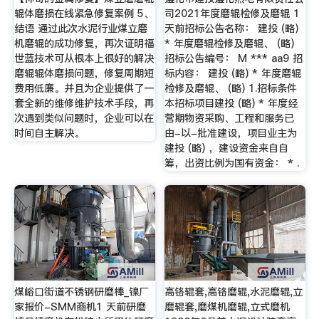
辊体磨损在线紧急修复案例 5、
司2021年度磨辊检修及磨辊 1
结语 通过此次水泥行业煤立磨
天前招标公告名称： 建投 (略)
机磨辊的成功修复，再次证明福
* 年度磨辊检修及磨辊、 (略)
世蓝技术可从根本上很好的解决
招标公告编号： M *** aa9 招
磨辊辊体磨损问题，修复周期短
标内容： 建投 (略) * 年度磨辊
费用低廉。并且为企业提供了一
检修及磨辊、 (略) 1.招标条件
套全新的维修维护技术手段，再
本招标项目建投 (略) * 年度经
次遇到类似问题时，企业可以在
营期物资采购、工程和服务已
时间自主解决。
由-以-批准建设，项目业主为
建投 (略) ，建设资金来自自
筹，出资比例为国有资金： * .
煤峪口街道不锈钢研磨棒_镍厂
高铬辊套,高铬磨辊,水泥磨辊,立
家报价-SMM商机1 天前研磨
磨辊套,磨煤机磨辊,立式磨机