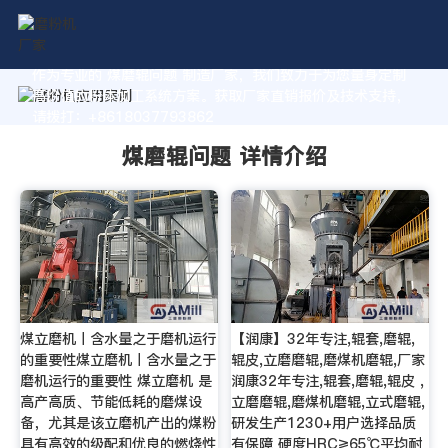
作为专业的 煤磨辊问题 制造厂家，我们致力于为您量身定制
高价值的粉体加工系统方案。获取厂家直销报价及技术支持，
请拨打：+8618037793862
煤磨辊问题 详情介绍
煤立磨机丨含水量之于磨机运行
【润康】32年专注,辊套,磨辊,
的重要性煤立磨机丨含水量之于
辊皮,立磨磨辊,磨煤机磨辊,厂家
磨机运行的重要性 煤立磨机 是
润康32年专注,辊套,磨辊,辊皮 ,
高产高质、节能低耗的磨煤设
立磨磨辊,磨煤机磨辊,立式磨辊,
备，尤其是该立磨机产出的煤粉
研发生产1230+用户选择品质
具有高效的级配和优良的燃烧性
有保障 硬度HRC≥65℃平均耐