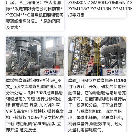
厂房。 *.工程概况：**大唐国
ZGM80N.ZGM80G.ZGM95N.Z
际**发电有限责任公司目前有*
ZGM113G.ZGM113N.ZGM113K
个ZGM***G磨煤机旧磨辊套需
打字好累
要离线堆焊修复。 *.采购范围
及要求：
磨煤机磨辊键问题分析处理_图
磨辊_TRM型立式磨辊是TCDRI
文_百度文库磨煤机磨辊键问题
自行设计、开发、研制的新型粉
分析处理 - 对HP983磨煤机磨
磨设备，它的粉磨辊理与球磨完
辊键出现的问题 进行分析和处
全不同，它能同时对物料进行烘
理 百度首页 登录 加入VIP 享
干，粉磨和分级，工艺流程简
VIP专享文档下载特权 赠共享文
单，与球磨辊相比，占地面积
档下载特权 100w优质文档免费
小，单位电耗低，金属磨耗小，
下载 赠百度阅读VIP精品版 立
机器噪音低,粉磨效率高，还可
即开通 意见反馈
大量利用窑尾废气。