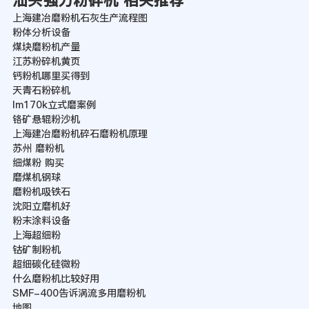
汕头强力粉碎机 相关推荐
上海建冶磨粉机石灰生产流程图
粉体分析设备
煤块磨粉机产量
江苏粉碎机黄页
钙粉机哪里买得到
天青石粉碎机
lm170k立式磨案例
铬矿悬辊粉沙机
上海建冶磨粉机碎石磨粉机原理
苏州 磨粉机
细煤粉 购买
磨煤机钢球
磨粉机吸铁石
沈阳立磨机好
粉末涂料设备
上海超细粉
钴矿制粉机
超细碳化硅微粉
什么磨粉机比较好用
SMF-400告诉涡流多用磨粉机
地图