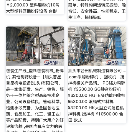
￥2,000.00 塑料磨粉机10吨
简单，特殊构架运转无振动、噪
大型塑料蓝桶粉碎设备 台彰
音低、安全性高、性能稳定、卫
生洁净、损耗极低
包装生产线_塑料包装机械_粉碎
汕头市合田机械制造有限公司 -
机_其他制药设备–【汕头普星
.com采购粉碎机 ，回收机，搅
普星机电设备(汕头)有限公司，
拌机相关产品请。 PC强力粉碎
是一家集研发、生产、销售、服
机 ¥3500.00 SG静音粉碎机
务于一体的综合型高新技术企
¥6300.00 HG-E多功能回收机
业。公司设备精良，管理科学，
¥5300.00 滚桶式拌料机
检测手段完善，为全国各地医
¥3200.00 HK大型立式混色机
药、食品加工、化工、轻工业l
拌料机 搅拌机 ¥10500.00 合
等产品配套，得到广大用户的好
田 欧式
评和信赖 ,是国内具有实力的医