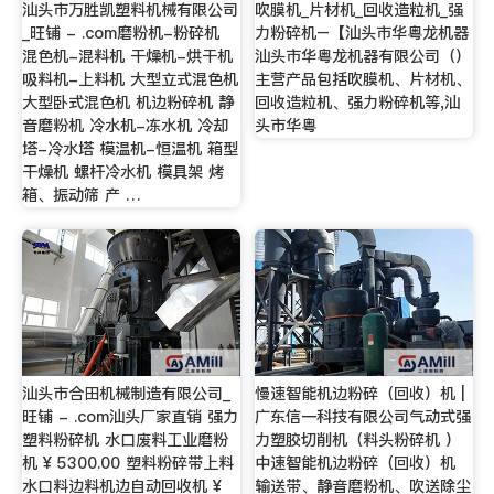
汕头市万胜凯塑料机械有限公司
吹膜机_片材机_回收造粒机_强
_旺铺 - .com磨粉机-粉碎机
力粉碎机–【汕头市华粤龙机器
混色机-混料机 干燥机-烘干机
汕头市华粤龙机器有限公司（）
吸料机-上料机 大型立式混色机
主营产品包括吹膜机、片材机、
大型卧式混色机 机边粉碎机 静
回收造粒机、强力粉碎机等,汕
音磨粉机 冷水机-冻水机 冷却
头市华粤
塔-冷水塔 模温机-恒温机 箱型
干燥机 螺杆冷水机 模具架 烤
箱、振动筛 产 …
汕头市合田机械制造有限公司_
慢速智能机边粉碎（回收）机 |
旺铺 - .com汕头厂家直销 强力
广东信一科技有限公司气动式强
塑料粉碎机 水口废料工业磨粉
力塑胶切削机（料头粉碎机 ）
机 ¥ 5300.00 塑料粉碎带上料
中速智能机边粉碎（回收）机
水口料边料机边自动回收机 ¥
输送带、静音磨粉机、吹送除尘