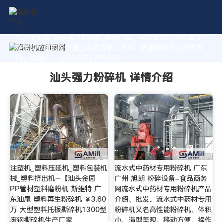
作为专业的 汕头强力粉碎机 制造厂家，我们致力于为您量身
定制高价值的粉体加工系统方案。获取厂家直销报价及技术支
持，请拨打：+8618037793862
汕头强力粉碎机 详情介绍
注塑机_塑料压延机_塑料包装机
流水式中药材专用粉碎机 广东
械_塑料挤出机–【汕头金园
广州 旭朗 粉碎设备-食品商务
PP管材塑料磨粉机 斯维特 广
网流水式中药材专用粉碎机产品
东汕尾 塑料再生粉碎机 ￥3.60
介绍、批发。流水式中药材专用
万 大型塑料托板撕碎机1300型
粉碎机又名高性能粉碎机、体积
废钢撕碎机生产厂家
小、造型美观、移动方便、操作