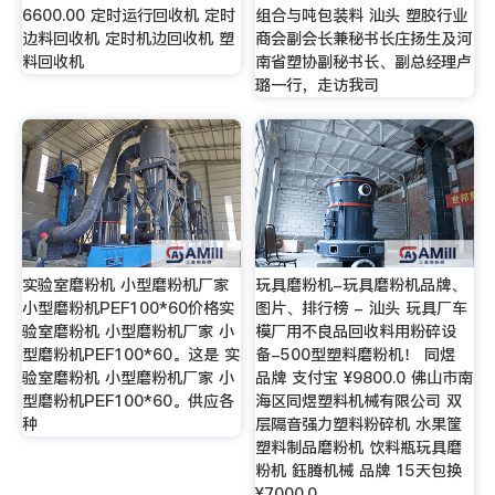
6600.00 定时运行回收机 定时
组合与吨包装料 汕头 塑胶行业
边料回收机 定时机边回收机 塑
商会副会长兼秘书长庄扬生及河
料回收机
南省塑协副秘书长、副总经理卢
璐一行，走访我司
实验室磨粉机 小型磨粉机厂家
玩具磨粉机-玩具磨粉机品牌、
小型磨粉机PEF100*60价格实
图片、排行榜 - 汕头 玩具厂车
验室磨粉机 小型磨粉机厂家 小
模厂用不良品回收料用粉碎设
型磨粉机PEF100*60。这是 实
备-500型塑料磨粉机！ 同煜
验室磨粉机 小型磨粉机厂家 小
品牌 支付宝 ¥9800.0 佛山市南
型磨粉机PEF100*60。供应各
海区同煜塑料机械有限公司 双
种
层隔音强力塑料粉碎机 水果筐
塑料制品磨粉机 饮料瓶玩具磨
粉机 鈺腾机械 品牌 15天包换
¥7000.0