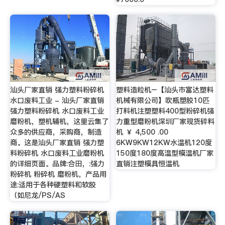
汕头厂家直销 强力塑料粉碎机
塑料造粒机–【汕头市富达塑料
水口废料工业 - 汕头厂家直销
机械有限公司】吹瓶塑胶10匹
强力塑料粉碎机 水口废料工业
打料机注塑塑料400型粉碎机强
磨粉机，塑机辅机，这里云集了
力重型磨粉机深圳厂家现货碎料
众多的供应商，采购商，制造
机 ￥ 4,500 .00
商。这是汕头厂家直销 强力塑
6KW9KW12KW水温机120度
料粉碎机 水口废料工业磨粉机
150度180度高温型模温机厂家
的详细页面。品牌:合田，:强力
直销注塑模具恒温机
粉碎机 粉碎机 磨粉机，产品用
途:适用于各种硬塑料和软胶
（如尼龙/PS/AS