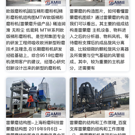
欧版磨粉机|超压梯形磨粉机|梯
雷蒙磨的构造图片，如何看懂雷
形磨粉机结构图MTW欧版梯形
蒙磨机图纸？通过雷蒙磨的构造
磨粉机(雷蒙磨升级产品) 稀油润
我们可以看出。其主要的组成结
滑 无粉尘 低能耗 MTW系列欧
构是雷蒙磨 主机设备、物料进
版梯形磨粉机，是世邦集团专业
入之后的分析器、物料风机、等
的研发工程师吸收欧洲新型粉磨
待磨粉支撑后的成品旋风分离
技术及理念,在长期磨粉机研发
器、比较细微的颗粒旋风分离器
经验基础上，综合9518位磨粉
及所需要与空气基础的风管组
机使用客户的建议，经潜心研究
成。其中，较为重要的主机部
创新设计出来的新型的磨粉机
分，还需要有
雷蒙磨结构图-上海粉磨科技雷
雷蒙磨的结构和工作原理_百度
蒙磨结构图 2019年9月6日 -
文库雷蒙磨的结构和工作原理