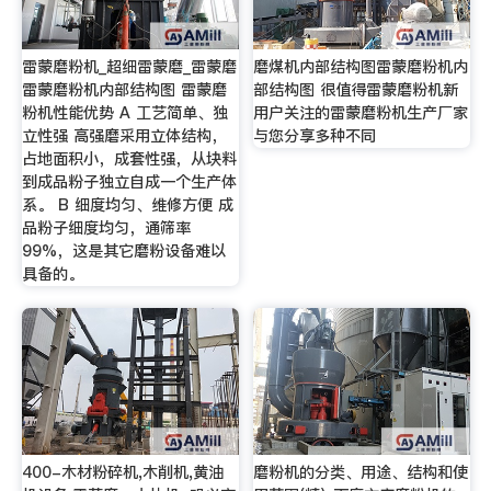
雷蒙磨粉机_超细雷蒙磨_雷蒙磨
磨煤机内部结构图雷蒙磨粉机内
雷蒙磨粉机内部结构图 雷蒙磨
部结构图 很值得雷蒙磨粉机新
粉机性能优势 A 工艺简单、独
用户关注的雷蒙磨粉机生产厂家
立性强 高强磨采用立体结构，
与您分享多种不同
占地面积小，成套性强，从块料
到成品粉子独立自成一个生产体
系。 B 细度均匀、维修方便 成
品粉子细度均匀，通筛率
99%，这是其它磨粉设备难以
具备的。
400-木材粉碎机,木削机,黄油
磨粉机的分类、用途、结构和使