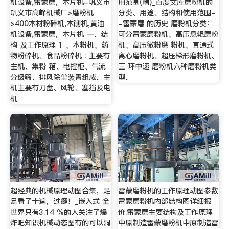
机设备,雷蒙磨，木片机-巩义市
用范围(精)_百度文库磨粉机的
巩义市高峰机械厂>磨粉机
分类、用途、结构和使用范围-
>400木材粉碎机,木削机,黄油
-雷蒙磨 的历史 磨粉机分类：
机设备,雷蒙磨，木片机 一、结
可分雷蒙磨粉机、高压悬辊磨粉
构 及工作原理 1 、木粉机、药
机、高压微粉磨 粉机、直通式
物粉碎机、食品粉碎机 : 主要有
离心磨粉机、超压梯形磨粉机、
主机、集粉 箱、电控柜、气流
三 环中速 磨粉机六种磨粉机类
分级筛、排风除尘装置组成。主
型。
机主要有刀盘、风轮、塞挡及电
机
超经典的机械原理动图合集，足
雷蒙磨粉机的工作原理动图参数
足看了十遍，过瘾！_嵌入式 全
雷蒙磨粉机内部结构图详细报
世界只有3.14 %的人关注了爆
价.雷蒙磨主要结构及工作原理
炸吧知识机械动态图有的可以洞
中原制造雷蒙磨粉机中原制造雷