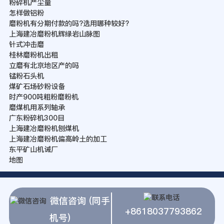
粉碎机产尘量
怎样做铝粉
磨粉机有分期付款的吗?选用哪种较好?
上海建冶磨粉机辉绿岩山脉图
针式冲击磨
桂林磨粉机出租
立磨有北京地区产的吗
锰粉石头机
煤矿石场砂粉设备
时产900吨粗粉磨粉机
磨煤机用系列轴承
广东粉碎机300目
上海建冶磨粉机刨煤机
上海建冶磨粉机偏高岭土的加工
东平矿山机诫厂
地图
微信咨询 (同手
+8618037793862
机号)