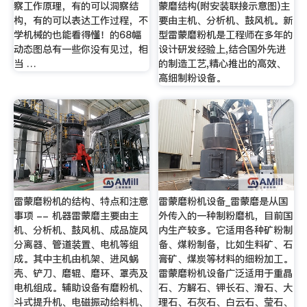
察工作原理，有的可以洞察结
蒙磨结构(附安装联接示意图)主
构，有的可以表达工作过程，不
要由主机、分析机、鼓风机。新
学机械的也能看得懂！的68幅
型雷蒙磨粉机是工程师在多年的
动态图总有一些你没有见过，相
设计研发经验上,结合国外先进
当 …
的制造工艺,精心推出的高效、
高细制粉设备。
雷蒙磨粉机的结构、特点和注意
雷蒙磨粉机设备_雷蒙磨是从国
事项 -- 机器雷蒙磨主要由主
外传入的一种制粉磨机，目前国
机、分析机、鼓风机、成品旋风
内生产较多。它适用各种矿粉制
分离器、管道装置、电机等组
备、煤粉制备，比如生料矿、石
成。其中主机由机架、进风蜗
膏矿、煤炭等材料的细粉加工。
壳、铲刀、磨辊、磨环、罩壳及
雷蒙磨粉机设备广泛适用于重晶
电机组成。辅助设备有磨粉机、
石、方解石、钾长石、滑石、大
斗式提升机、电磁振动给料机、
理石、石灰石、白云石、莹石、