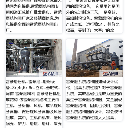
雷蒙磨结构图产品参数信息由天
（） 雷蒙磨粉机是现在比较常
助网为你提供,雷蒙磨结构图专
用的磨粉设备， 它采用的是国
题频道汇总推广批发供应、雷蒙
外的先进制造工艺， 是高效、
磨结构图厂家及经销商信息,为
高细制粉设备。雷蒙磨粉机的生
您提供全面的雷蒙磨结构图出
产成本低、运行稳定 、性价比
厂。
很高，受到了广大客户的欢
雷蒙磨粉机-雷蒙磨-磨粉设
雷蒙磨系统结构图如何设计优
备-3r,4r,5r,6r-立式-悬辊式-
化，提高系统性能？对于雷蒙磨
河南 雷蒙磨粉机 雷蒙磨粉机组
系统，其较基础也是较为重要的
成结构 该雷蒙磨机结构主要由
莫过于雷蒙磨结构图，完全展现
主机、分析器、风机、成品旋风
雷蒙磨结构，因此也说明，雷蒙
分离器、微粉旋风分离器及风管
磨系统结构图的设计，将会使得
组成。其中，主机由机架、进风
雷蒙磨系统的性能大大提高。
蜗壳、铲刀、磨辊、磨环、罩壳