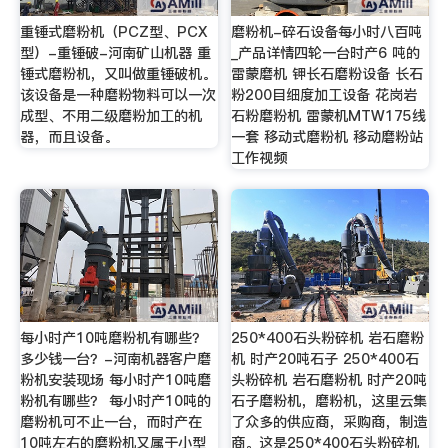
重锤式磨粉机（PCZ型、PCX
磨粉机-碎石设备每小时八百吨
型）-重锤破-河南矿山机器 重
_产品详情四轮一台时产6 吨的
锤式磨粉机，又叫做重锤破机。
雷蒙磨机 钾长石磨粉设备 长石
该设备是一种磨粉物料可以一次
粉200目细度加工设备 花岗岩
成型、不用二级磨粉加工的机
石粉磨粉机 雷蒙机MTW175线
器，而且设备。
一套 移动式磨粉机 移动磨粉站
工作视频
每小时产10吨磨粉机有哪些？
250*400石头粉碎机 岩石磨粉
多少钱一台？-河南机器客户磨
机 时产20吨石子 250*400石
粉机安装现场 每小时产10吨磨
头粉碎机 岩石磨粉机 时产20吨
粉机有哪些？ 每小时产10吨的
石子磨粉机，磨粉机，这里云集
磨粉机可不止一台，而时产在
了众多的供应商，采购商，制造
10吨左右的磨粉机又属于小型
商。这是250*400石头粉碎机