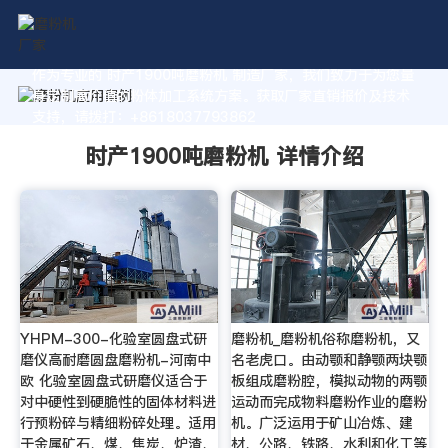
作为专业的 时产1900吨磨粉机 制造厂家，我们致力于为您量
身定制高价值的粉体加工系统方案。获取厂家直销报价及技术
支持，请拨打：+8618037793862
时产1900吨磨粉机 详情介绍
YHPM-300-化验室圆盘式研
磨粉机_磨粉机俗称磨粉机，又
磨仪高耐磨圆盘磨粉机-河南中
名老虎口。由动颚和静颚两块颚
欧 化验室圆盘式研磨仪适合于
板组成磨粉腔，模拟动物的两颚
对中硬性到硬脆性的固体材料进
运动而完成物料磨粉作业的磨粉
行预粉碎与精细粉碎处理。适用
机。广泛运用于矿山冶炼、建
于金属矿石、煤、焦炭、炉渣、
材、公路、铁路、水利和化工等