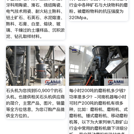
牙科用陶瓷、滑石、烧结陶瓷、
行业中各种矿石与大块物料的磨
电气技术用瓷、耐火粘土熟料、
粉。被磨粉物料的抗压强度为
铝土矿石、石英石、水泥熔渣、
320Mpa。
熟料、石膏、白垩、熔块、玻
璃、干燥过的土壤样品、沉积淤
泥、钻孔取样材料。
石头机为您找到50,900个的石
每小时200吨的磨粉机多少钱？
头机。也提供相关石头机供应商
功率是多少？-河南机器每小时
的简介，主营产品，图片，销量
可时产200吨的磨粉机有很多
等全方位信息，为您订购产品提
种，比如：磨粉机、磨粉机、式
供全方位的。
磨粉机，锤式磨粉机、移动磨粉
机等，以下为大家列举几款矿山
行业中常用的磨粉机做下详细分