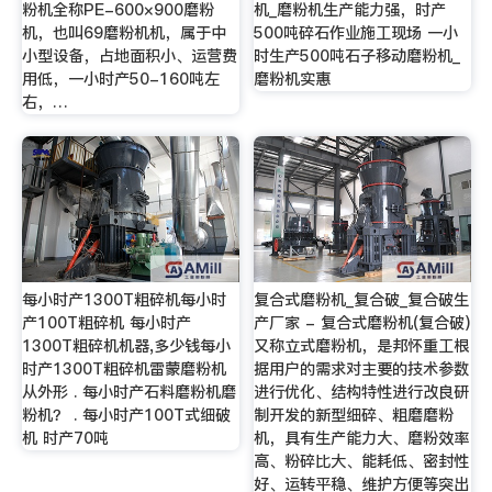
粉机全称PE-600×900磨粉
机_磨粉机生产能力强，时产
机，也叫69磨粉机机，属于中
500吨碎石作业施工现场 一小
小型设备，占地面积小、运营费
时生产500吨石子移动磨粉机_
用低，一小时产50-160吨左
磨粉机实惠
右，…
每小时产1300T粗碎机每小时
复合式磨粉机_复合破_复合破生
产100T粗碎机 每小时产
产厂家 - 复合式磨粉机(复合破)
1300T粗碎机机器,多少钱每小
又称立式磨粉机，是邦怀重工根
时产1300T粗碎机雷蒙磨粉机
据用户的需求对主要的技术参数
从外形 . 每小时产石料磨粉机磨
进行优化、结构特性进行改良研
粉机？ . 每小时产100T式细破
制开发的新型细碎、粗磨磨粉
机 时产70吨
机，具有生产能力大、磨粉效率
高、粉碎比大、能耗低、密封性
好、运转平稳、维护方便等突出