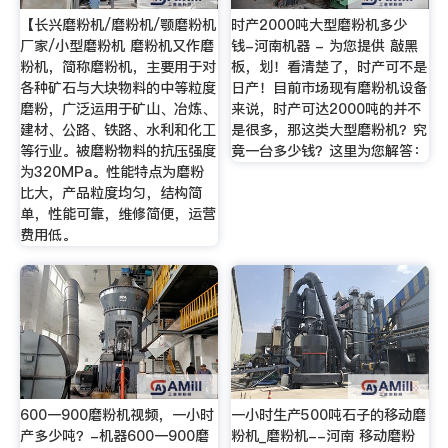
【长兴磨粉机/磨粉机/颚磨粉机
时产2000吨大型磨粉机多少
厂家/小型磨粉机 磨粉机又作磨
钱-河南机器 - 为您提供 敲黑
粉机，简称磨粉机，主要用于对
板，划！看清楚了，时产可不是
各种矿石与大块物料的中等粒度
日产！目前市场现有磨粉机设备
磨粉，广泛运用于矿山、冶炼、
来说，时产可达2000吨的并不
建材、公路、铁路、水利和化工
是很多，那这类大型磨粉机？究
等行业。被磨粉物料的抗压强度
竟一台多少钱？这里为您解答：
为320MPa。性能特点为磨粉
比大，产品粒度均匀，结构简
单，性能可靠，维修简便，运营
费用低。
600一900磨粉机视频，一小时
一小时生产500吨石子的移动磨
产多少吨？-机器600一900磨
粉机_磨粉机--河南 移动磨粉