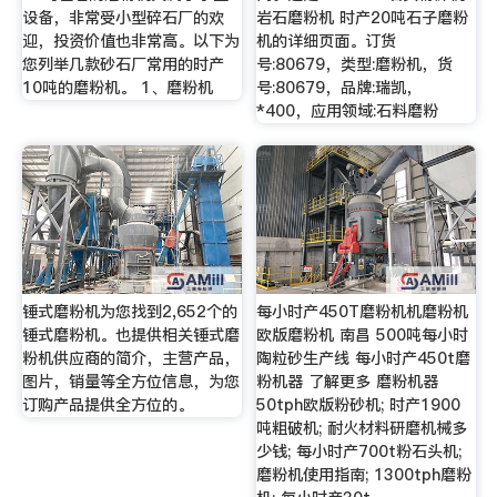
设备，非常受小型碎石厂的欢
岩石磨粉机 时产20吨石子磨粉
迎，投资价值也非常高。以下为
机的详细页面。订货
您列举几款砂石厂常用的时产
号:80679，类型:磨粉机，货
10吨的磨粉机。 1、磨粉机
号:80679，品牌:瑞凯，
*400，应用领域:石料磨粉
锤式磨粉机为您找到2,652个的
每小时产450T磨粉机机磨粉机
锤式磨粉机。也提供相关锤式磨
欧版磨粉机 南昌 500吨每小时
粉机供应商的简介，主营产品，
陶粒砂生产线 每小时产450t磨
图片，销量等全方位信息，为您
粉机器 了解更多 磨粉机器
订购产品提供全方位的。
50tph欧版粉砂机; 时产1900
吨粗破机; 耐火材料研磨机械多
少钱; 每小时产700t粉石头机;
磨粉机使用指南; 1300tph磨粉