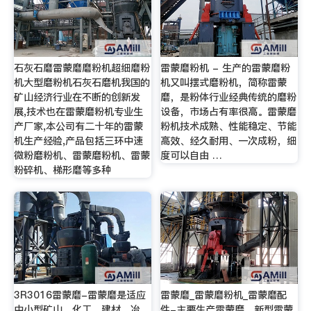
石灰石磨雷蒙磨磨粉机超细磨粉
雷蒙磨粉机 - 生产的雷蒙磨粉
机大型磨粉机石灰石磨机我国的
机又叫摆式磨粉机，简称雷蒙
矿山经济行业在不断的创新发
磨，是粉体行业经典传统的磨粉
展,技术也在雷蒙磨粉机专业生
设备，市场占有率很高。雷蒙磨
产厂家,本公司有二十年的雷蒙
粉机技术成熟、性能稳定、节能
机生产经验,产品包括三环中速
高效、经久耐用、一次成粉，细
微粉磨粉机、雷蒙磨粉机、雷蒙
度可以自由 …
粉碎机、梯形磨等多种
3R3016雷蒙磨-雷蒙磨是适应
雷蒙磨_雷蒙磨粉机_雷蒙磨配
中小型矿山、化工、建材、冶
件-主要生产雷蒙磨、新型雷蒙