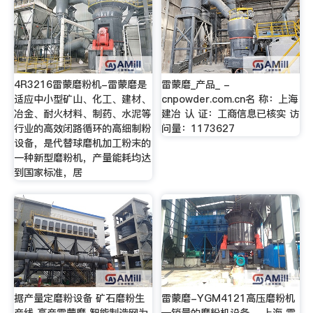
4R3216雷蒙磨粉机-雷蒙磨是
雷蒙磨_产品_ -
适应中小型矿山、化工、建材、
cnpowder.com.cn名 称：上海
冶金、耐火材料、制药、水泥等
建冶 认 证：工商信息已核实 访
行业的高效闭路循环的高细制粉
问量：1173627
设备，是代替球磨机加工粉末的
一种新型磨粉机，产量能耗均达
到国家标准，居
据产量定磨粉设备 矿石磨粉生
雷蒙磨-YGM4121高压磨粉机