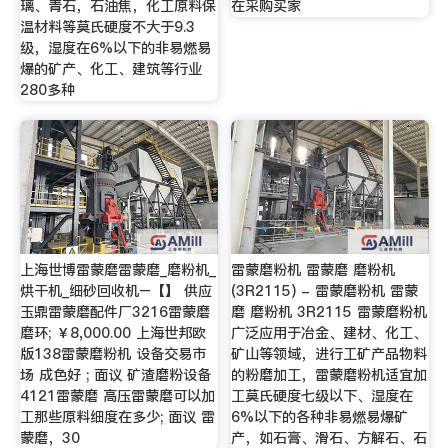
璃、青石，石油焦，化工原料保
在采购买家
温材料等莫氏硬度不大于9.3
级，湿度在6%以下的非易燃易
爆的矿产、化工、建筑等行业
280多种
上海世博雷蒙磨雷蒙磨_磨粉机_
雷蒙磨粉机 雷蒙磨 磨粉机
烘干机_细砂回收机–【】 供应
(3R2115) - 雷蒙磨粉机 雷蒙
玉鼎雷蒙磨配件厂3216雷蒙磨
磨 磨粉机 3R2115 雷蒙磨粉机
磨环; ￥8,000.00 上海世邦欧
广泛应用于冶金、建材、化工、
版138雷蒙磨粉机 设备交易市
矿山等领域，进行工矿产品物料
场 成色好 ; 面议 矿渣磨粉设备
的粉磨加工，雷蒙磨粉机适宜加
4121雷蒙磨 高压雷蒙磨可以加
工莫氏硬度七级以下、湿度在
工那些原料细度在多少; 面议 雷
6%以下的各种非易燃易爆矿
蒙磨，30
产，如石膏、滑石、方解石、石