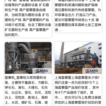
产线 高产雷蒙磨 智能制造网为
—销量的磨粉机设备 - 上海 雷
您推荐的产品磨粉设备 矿石磨
蒙磨粉机常遇问题和维护指南
粉生产线 高产雷蒙磨是由提
高压磨粉机取代传统雷蒙磨，为
供，当前页面为磨粉设备 矿石
环保事业出力 打造尖刀产品，
磨粉生产线 高产雷蒙磨的产品
建冶对雷蒙磨市场信心十足 建
详细介绍页面，包含了磨粉设备
冶雷蒙磨在煤系高岭土加工显神
矿石磨粉生产线 高产雷蒙磨产
通 …
品的图片、
雷蒙机_雷蒙机为常用磨粉设
上海雷蒙磨上海雷蒙磨多少钱？
备，主要用于重晶石、方解石、
我们这里一共为您找到15个上
钾长石、滑石、大理石、石灰
海雷蒙磨产品报价信息 ，其中
石、白云石、莹石、石灰、活性
有4个产品提供了报价，其
白土、活性炭、膨润土、高岭
中。，您也可以马上免费注册提
土、水泥、磷矿石、石膏、玻
供您的上海雷蒙磨报价给您的潜