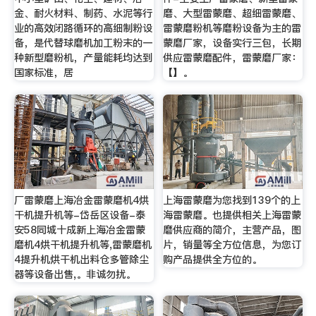
金、耐火材料、制药、水泥等行
磨、大型雷蒙磨、超细雷蒙磨、
业的高效闭路循环的高细制粉设
雷蒙磨粉机等磨粉设备为主的雷
备，是代替球磨机加工粉末的一
蒙磨厂家，设备实行三包，长期
种新型磨粉机，产量能耗均达到
供应雷蒙磨配件，雷蒙磨厂家：
国家标准，居
【】。
厂雷蒙磨上海冶金雷蒙磨机4烘
上海雷蒙磨为您找到139个的上
干机提升机等-岱岳区设备-泰
海雷蒙磨。也提供相关上海雷蒙
安58同城十成新上海冶金雷蒙
磨供应商的简介，主营产品，图
磨机4烘干机提升机等,雷蒙磨机
片，销量等全方位信息，为您订
4提升机烘干机出料仓多管除尘
购产品提供全方位的。
器等设备出售,。非诚勿扰。