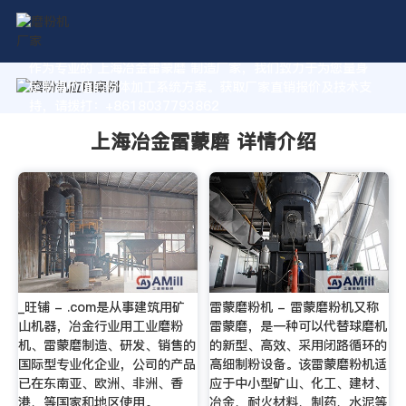
作为专业的 上海冶金雷蒙磨 制造厂家，我们致力于为您量身
定制高价值的粉体加工系统方案。获取厂家直销报价及技术支
持，请拨打：+8618037793862
上海冶金雷蒙磨 详情介绍
_旺铺 - .com是从事建筑用矿
雷蒙磨粉机 - 雷蒙磨粉机又称
山机器，冶金行业用工业磨粉
雷蒙磨，是一种可以代替球磨机
机、雷蒙磨制造、研发、销售的
的新型、高效、采用闭路循环的
国际型专业化企业，公司的产品
高细制粉设备。该雷蒙磨粉机适
已在东南亚、欧洲、非洲、香
应于中小型矿山、化工、建材、
港、等国家和地区使用。
冶金、耐火材料、制药、水泥等