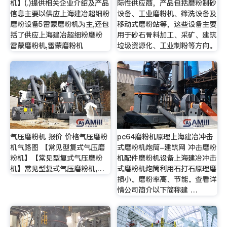
机】(.)提供相关企业介绍及产品
际性供应商，产品包括磨粉制砂
信息主要以供应上海建冶超细粉
设备、工业磨粉机、筛洗设备及
磨粉设备5雷蒙磨粉机为主,还包
移动式磨粉站等，这些设备主要
括了供应上海建冶超细粉磨粉
用于砂石骨料加工、采矿、建筑
雷蒙磨粉机,雷蒙磨粉机
垃圾资源化、工业制粉等方向。
气压磨粉机 报价 价格气压磨粉
pc64磨粉机原理上海建冶冲击
机气路图 【常见型复式气压磨
式磨粉机炮筒-建筑网 冲击磨粉
粉机】【常见型复式气压磨粉
机配件磨粉机设备上海建冶冲击
机】常见型复式气压磨粉机,…
式磨粉机炮筒利用石打石原理磨
损小。磨粉率高、节能。查看详
情公司简介以下简称建 …