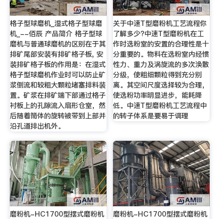
格子型球磨机_湿式格子型球磨
关于中速T型磨粉机工艺流程你
机_--佰辰 产品简介 格子型球
了解多少?中速T型磨粉机在工
磨机与普通球磨机的区别在于其
作时选粉室的安置的合理性是十
排矿尾部安装有排矿格子板, 安
分重要的。物料在选粉室内经惯
装排矿格子板的作用是：在湿式
性力、重力及涡旋流的多次涣散
格子型球磨机作业时可以防止矿
分级，使粗细颗粒得到充分别
浆倒流和较粗大颗粒堵塞排料装
离。其空间尺度选择较为合理，
置。矿浆在排矿端下部通过格子
使选粉功率明显进步，能耗降
衬板上的孔隙流入扇形仓室，然
低。中速T型磨粉机工艺流程中
后随着筒体的旋转被带到上部并
的转子体系是要易于调理
沿孔道排出机外。
磨粉机-HC1700型摆式磨粉机
磨粉机-HC1700型摆式磨粉机