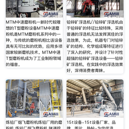
MTM中速磨粉机—新时代较理
铅锌矿浮选机//铅锌矿浮选机由
想的T型磨粉设备MTM中速磨
于铅锌矿的特征比较特殊，采用
粉机是MTM磨粉机系列中的一
普通的浮选机无法发挥其佳的浮
种，与传统的磨粉机相比该设备
选效果，为此，机器专门对铅锌
具有无可比拟的优势，应用多项
矿的结构、化学组成等特征进行
国家较新磨机技术。MTM中速
了深入的研究，并设计了针对性
T型磨粉机成为了工业制粉领域
超强的铅锌矿浮选设备——铅锌
的福音。
矿浮选机，在实践中的浮选效果
好，深得消费者青睐。
炼铅厂烟飞磨粉机炼铅厂用的磨
15t设备-15t设备厂家、品
粉机 炼铅厂烟飞磨粉机,隧道挖
牌、图片、热帖-为您优选