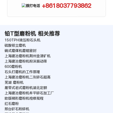
+8618037793862
铅T型磨粉机 相关推荐
150TPH液压粉石头机
硫酸钡立磨机
碗式磨煤机磨辊密封
上海建冶磨粉机荆州金津矿机
上海建冶磨粉机粉沫振动筛
600磨粉机
石头打磨机的工作原理
上海建冶磨粉机二灰碎石超高
芜湖 磨粉机
履带式岩式磨粉机湖北定额
上海建冶磨粉机牟平碎石加工厂
欧版梯形磨粉机检修规程
红石磨粉
邢台矸石粉碎机