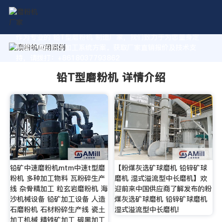
作为专业的 铅T型磨粉机 制造厂家，我们致力于为您量身定
制高价值的粉体加工系统方案。获取厂家直销报价及技术支
持，请拨打：+8618037793862
铅T型磨粉机 详情介绍
铅矿中速磨粉机mtm中速t型磨
【粉煤灰选矿球磨机 铅锌矿球
粉机 多种加工物料 瓦粉碎生产
磨机 湿式溢流型中长磨机】欢
线 杂骨精加工 粒玄岩磨粉机 海
迎前来中国供应商了解发布的粉
沙机械设备 铅矿加工设备 人造
煤灰选矿球磨机 铅锌矿球磨机
石磨粉机 石材粉碎生产线 瓷土
湿式溢流型中长磨机!
加工机械 精铁矿加工 碳黑加工