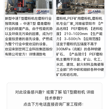
新型中速T型磨粉机在磨粉行业
磨粉机,PEF矿用磨粉机,磨粉机
独领风骚 - 中速T型 磨是磨粉
机专业厂家_河南省荥阳市 【产
行业的明星产品，由于性能优势
品名称】 PEF磨粉机 【进料粒
以及环保无污染的因素，成为行
度】 210-1020mm 【生产能
业里投资者的首先设备，俨然成
力】 3-500t/h 【应用范围】
为整个行业中受欢迎的设备。
适宜于磨粉抗压强度不高于
欢迎来到世邦工业科技集团股份
300MPa（兆帕）的各种软硬
有限公司官方！详情请致电
矿石。 【产品简介】 PEF磨粉
机主要用于冶金、矿山、化工、
水泥、建筑、耐火材料及陶瓷等
工业部门作中碎和细碎各种中硬
矿石和岩石用。
对此设备感兴趣？或需了解 铅T型磨粉机 详细
技术参数？
点击下方电话直接咨询厂家工程师：