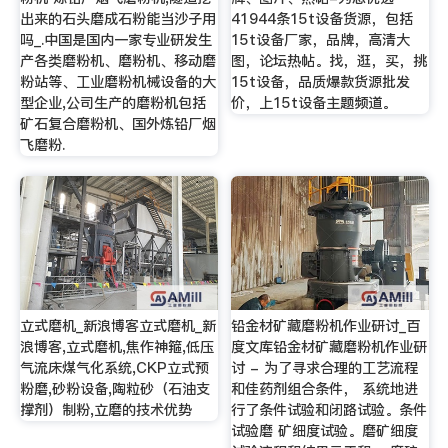
出来的石头磨成石粉能当沙子用
41944条15t设备货源，包括
吗_.中国是国内一家专业研发生
15t设备厂家，品牌，高清大
产各类磨粉机、磨粉机、移动磨
图，论坛热帖。找，逛，买，挑
粉站等、工业磨粉机械设备的大
15t设备，品质爆款货源批发
型企业,公司生产的磨粉机包括
价，上15t设备主题频道。
矿石复合磨粉机、国外炼铅厂烟
飞磨粉.
立式磨机_新浪博客立式磨机_新
铅金材矿藏磨粉机作业研讨_百
浪博客,立式磨机,焦作神箍,低压
度文库铅金材矿藏磨粉机作业研
气流床煤气化系统,CKP立式预
讨 - 为了寻求合理的工艺流程
粉磨,砂粉设备,陶粒砂（石油支
和佳药剂组合条件， 系统地进
撑剂）制粉,立磨的技术优势
行了条件试验和闭路试验。条件
试验磨 矿细度试验。磨矿细度