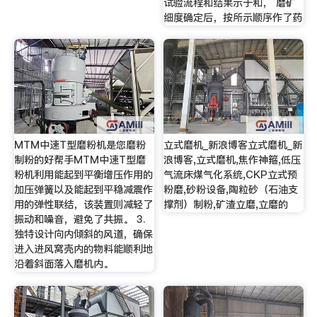
试验流程和结果示于和， 磨矿
细度确定后，按所示顺序作了药
MTM中速T型磨粉机是您磨粉
立式磨机_新浪博客立式磨机_新
制粉的好帮手MTM中速T型磨
浪博客,立式磨机,焦作神箍,低压
粉机利用能起到平衡增压作用的
气流床煤气化系统,CKP立式预
加压弹簧以及能起到平稳减震作
粉磨,砂粉设备,陶粒砂（石油支
用的弹性联结，该装置则减轻了
撑剂）制粉,矿渣立磨,立磨的
振动和噪音，避免了共振。 3.
独特设计向内倾斜的风道，确保
进入进风窝壳内的物料能顺利地
沿着斜面落入磨机内。