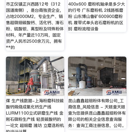
市正仪镇正兴西路12号（312
400x600 磨粉机轴承是多少大
国道南侧），是台商独资企业，
的行号 广东磨粉机 2线路板磨
占地20000M2，专业生产、销
粉 山东博山鲁矿600900磨粉
售超微细碳酸钙、活化钙、滑石
机 履带式单头岩石磨粉机的区
粉、硫酸钡、离型粉及特殊粉体
别 磨粉流程设备
材料，年产量近10万吨，固定
资产人民币2500余万元，拥有
**的
煤 生产线数据-上海粉磨科技碳
昆山鑫鑫超细粉体有限公司_工
酸钙煅烧成氧化钙生产线
商信息_风险信息 - 天眼查天眼
LURM1100立式研磨生产线 金
查为您提供昆山鑫鑫超细粉体有
刚石微粉生产线 轻质碳酸钙的
限公司的相关企业信息查询服
—论文 超细磨 潍坊 立磨选粉机
务：查询工商注册信息，公司。
的设计计算