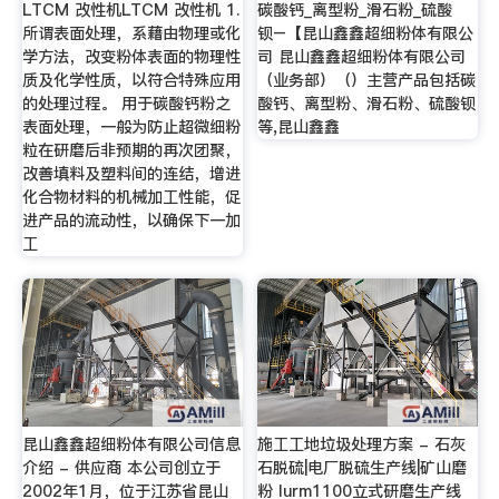
LTCM 改性机LTCM 改性机 1.
碳酸钙_离型粉_滑石粉_硫酸
所谓表面处理，系藉由物理或化
钡–【昆山鑫鑫超细粉体有限公
学方法，改变粉体表面的物理性
司 昆山鑫鑫超细粉体有限公司
质及化学性质，以符合特殊应用
（业务部）（）主营产品包括碳
的处理过程。 用于碳酸钙粉之
酸钙、离型粉、滑石粉、硫酸钡
表面处理，一般为防止超微细粉
等,昆山鑫鑫
粒在研磨后非预期的再次团聚，
改善填料及塑料间的连结，增进
化合物材料的机械加工性能，促
进产品的流动性，以确保下一加
工
昆山鑫鑫超细粉体有限公司信息
施工工地垃圾处理方案 - 石灰
介绍 - 供应商 本公司创立于
石脱硫|电厂脱硫生产线|矿山磨
2002年1月，位于江苏省昆山
粉 lurm1100立式研磨生产线