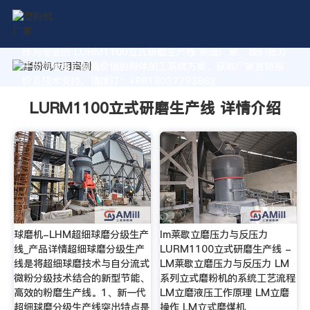
作为专业的 LURM1100立式研磨生产线 制造厂家，我们致力
于为您量身定制高价值的粉体加工系统方案。获取厂家直销报
价及技术支持，请拨打：+8618037793862
LURM1100立式研磨生产线 详情介绍
球磨机-LHM超细球磨分级生产
lm莱歇立磨压力与反压力
线_产品详情超细球磨分级生产
LURM1100立式研磨生产线 -
线是将超细球磨技术与自分流式
LM莱歇立磨压力与反压力 LM
微粉分级技术结合的新型节能、
系列立式磨粉机的系统工艺流程
高效的粉磨生产线。1、新一代
LM立磨液压工作原理 LM立磨
超细球磨分级生产线突出特点是
操作 LM立式磨煤机