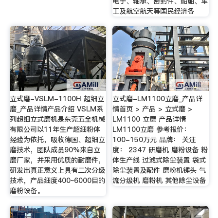
电子、轴承、密封件、船舶、军
工及航空航天等国民经济各
立式磨-VSLM-1100H 超细立
立式磨-LM1100立磨_产品详
磨_产品详情产品介绍 VSLM系
情首页 > 产品 > 立式磨 >
列超细立式磨机是东莞五全机械
LM1100 立磨 产品详情
有限公司以11年生产超细粉体
LM1100立磨 参考报价：
经验为依托，吸收德国、超细立
100-150万元 品牌： 关注
磨技术，团队成员90%来自立
度： 2347 研磨机 磨粉设备 粉
磨厂家，并采用优质的耐磨件，
体生产线 过滤式除尘装置 袋式
研发出真正意义上具有二次分级
除尘装置及配件 磨粉机锤头 气
技术，产品细度400~6000目的
流分级机 磨粉机 其他除尘设备
磨粉设备。