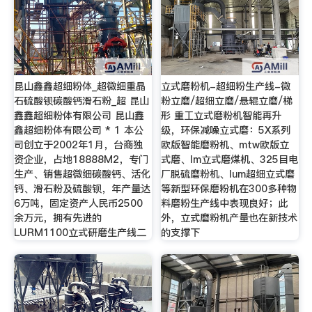
昆山鑫鑫超细粉体_超微细重晶
立式磨粉机-超细粉生产线-微
石硫酸钡碳酸钙滑石粉_超 昆山
粉立磨/超细立磨/悬辊立磨/梯
鑫鑫超细粉体有限公司 昆山鑫
形 重工立式磨粉机智能再升
鑫超细粉体有限公司 * 1 本公
级，环保减噪立式磨：5X系列
司创立于2002年1月，台商独
欧版智能磨粉机、mtw欧版立
资企业，占地18888M2，专门
式磨、lm立式磨煤机、325目电
生产、销售超微细碳酸钙、活化
厂脱硫磨粉机、lum超细立式磨
钙、滑石粉及硫酸钡，年产量达
等新型环保磨粉机在300多种物
6万吨，固定资产人民币2500
料磨粉生产线中表现良好；此
余万元，拥有先进的
外，立式磨粉机产量也在新技术
LURM1100立式研磨生产线二
的支撑下