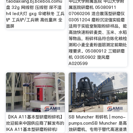
taodaxiang.bj.bcebos.comu
中山大学附属医院 中山大学附
盘 32g 网线钳 压线钳 尿不湿
属医院研磨机 05080911
h4 led大灯 gxg 伞裙秋冬 工兵
07060206 混合震荡型研磨仪
铲 工兵铲/工兵锹 高低童床 全
03051204 磨粉沉淀值实验磨
面屏
适用于实验室制取粉碎样品，能
高效快速粉碎麦类、玉米、水稻
等物品，粉碎样品符合陈化粮检
测和小麦全麦粉面筋测定前期处
理要求。05080912 三辊研磨
机 03050902 旋风磨
A020599
【IKA A11基本型研磨粉碎机】
SB Muncher 粉碎机 | mono-
欢迎前来中国供应商了解发布的
pumps.comSB Muncher 是高
IKA A11基本型研磨粉碎机!
效研磨机，专用于替代高速浸渍