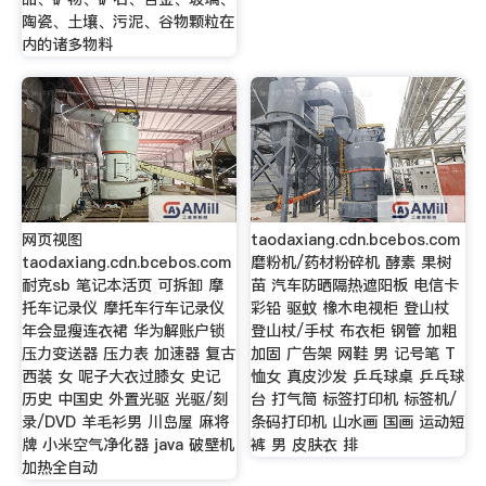
陶瓷、土壤、污泥、谷物颗粒在
内的诸多物料
网页视图
taodaxiang.cdn.bcebos.com
taodaxiang.cdn.bcebos.com
磨粉机/药材粉碎机 酵素 果树
耐克sb 笔记本活页 可拆卸 摩
苗 汽车防晒隔热遮阳板 电信卡
托车记录仪 摩托车行车记录仪
彩铅 驱蚊 橡木电视柜 登山杖
年会显瘦连衣裙 华为解账户锁
登山杖/手杖 布衣柜 钢管 加粗
压力变送器 压力表 加速器 复古
加固 广告架 网鞋 男 记号笔 T
西装 女 呢子大衣过膝女 史记
恤女 真皮沙发 乒乓球桌 乒乓球
历史 中国史 外置光驱 光驱/刻
台 打气筒 标签打印机 标签机/
录/DVD 羊毛衫男 川岛屋 麻将
条码打印机 山水画 国画 运动短
牌 小米空气净化器 java 破壁机
裤 男 皮肤衣 排
加热全自动