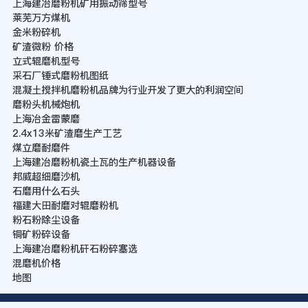
上海建冶磨粉机矿用振动筛型号
莱芜万方煤机
金米粉碎机
矿渣微粉 价格
立式辊磨机型号
采石厂锤式磨粉机图纸
混凝土搅拌机磨粉机品牌为行业开发了更大的利润空间
磨粉头机械炮机
上海冶金雷蒙磨
2.4x13米矿渣磨生产工艺
煤立磨耐磨件
上海建冶磨粉机瓷土瓦的生产机器设备
邦威超细磨沙机
石磨用什么石头
福建大田耐磨对辊磨粉机
粉石粉除尘设备
铜矿粉碎设备
上海建冶磨粉机矸石粉碎塞选
混磨机价格
地图