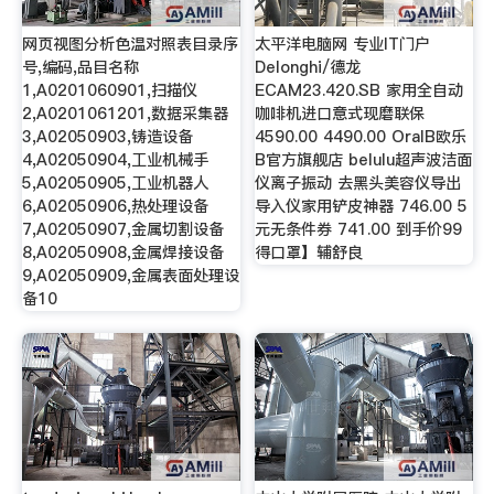
网页视图分析色温对照表目录序
太平洋电脑网 专业IT门户
号,编码,品目名称
Delonghi/德龙
1,A0201060901,扫描仪
ECAM23.420.SB 家用全自动
2,A0201061201,数据采集器
咖啡机进口意式现磨联保
3,A02050903,铸造设备
4590.00 4490.00 OralB欧乐
4,A02050904,工业机械手
B官方旗舰店 belulu超声波洁面
5,A02050905,工业机器人
仪离子振动 去黑头美容仪导出
6,A02050906,热处理设备
导入仪家用铲皮神器 746.00 5
7,A02050907,金属切割设备
元无条件券 741.00 到手价99
8,A02050908,金属焊接设备
得口罩】辅舒良
9,A02050909,金属表面处理设
备10