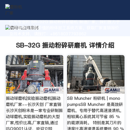
作为专业的 SB-32G 振动粉碎研磨机 制造厂家，我们致力于
为您量身定制高价值的粉体加工系统方案。获取厂家直销报价
及技术支持，请拨打：+8618037793862
SB-32G 振动粉碎研磨机 详情介绍
振动球磨机|实验振动磨机|振动
SB Muncher 粉碎机 | mono
磨机厂家--长沙天创 厂家直销
pumpsSB Muncher 是高效研
长沙天创粉末是一家专业研制振
磨机，专用于替代高速浸渍机，
动球磨机,实验振动磨机的大型
相较离心系统其可节省 85 ％
厂家,性价比高,厂家直销,通过
的能源消耗。 特别是其刀片的
ISO9001认证，欢迎立即
速度比高速浸渍系统要低 90 ％