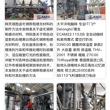
网页视图卤化银照相感光材料的
太平洋电脑网 专业IT门户
制作方法本发明是关于卤化银照
Delonghi/德龙
相感光材料，特别是关于用自动
ECAM22.110.SB 全自动咖啡
显影机处理黑白用卤化银照相感
机家用意式 磨豆打奶泡
光材料时，在低废液处理中，处
3390.00 膳魔师保温壶 新款2
理液的污染和伴随处理时的故障
升 大容量 家用 保温瓶 THV-
少，适应暗室灯光的性能极优，
2001 不锈钢 暖瓶 270.00
并赋予对各种自动输送机使用的
THRoyal预售 泰国原装进口乳
红外传感器高检测效率的技术。
胶枕头颈椎枕头枕芯高低记忆颈
本发明还关于卤化银照相感光材
椎枕 荷兰进口5000系列
料和对其处理的方法
S5110飞利浦剃须刀电动