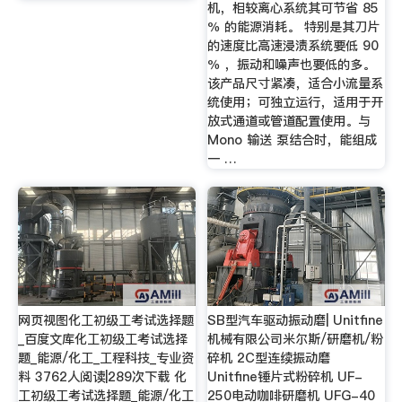
机，相较离心系统其可节省 85
％ 的能源消耗。 特别是其刀片
的速度比高速浸渍系统要低 90
％ ，振动和噪声也要低的多。
该产品尺寸紧凑，适合小流量系
统使用；可独立运行，适用于开
放式通道或管道配置使用。与
Mono 输送 泵结合时，能组成
一 …
网页视图化工初级工考试选择题
SB型汽车驱动振动磨| Unitfine
_百度文库化工初级工考试选择
机械有限公司米尔斯/研磨机/粉
题_能源/化工_工程科技_专业资
碎机 2C型连续振动磨
料 3762人阅读|289次下载 化
Unitfine锤片式粉碎机 UF-
工初级工考试选择题_能源/化工
250电动咖啡研磨机 UFG-40