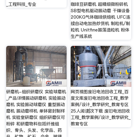
_工程科技_专业
咖啡豆研磨机 超精细微粉碎机
SB型电机驱动振动磨 干燥设备
200KG气体咖啡烘焙机 UFC连
续自动电加热炒货机 制粒机/制
粒机 Unitfine振荡造粒机 粉体
生产线系统
研磨机-组织研磨仪 实验球磨机
网页视图废旧电池回收工程_百
_产品详情振动研磨机 实验振动
度文库废旧电池回收工程_教学
磨机 实验振动球磨仪 重型振动
案例/设计_教学研究_教育专区
磨机 振动磨样机 单钵密封制样
25人阅读|次下载 废旧电池回收
机 实验室研磨仪 组织研磨仪可
工程_教学案例/设计_教学研究_
粉碎 和研磨物料包括纤维组
教育专区
织、骨头、头发、化学品、药
品、矿物、矿石、合金、玻璃、