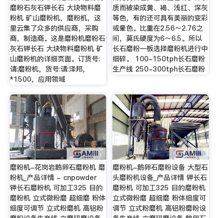
磨粉石灰石钾长石 大块物料磨
质而被染成黄、褐、浅红、深灰
粉机 矿山磨粉机，磨粉机，这
等色，有的还可具有美丽的变彩
里云集了众多的供应商，采购
或晕色。比重在2.56～2.76之
商，制造商。这是磨粉机磨粉石
间，莫氏硬度为6～6.5。所以
灰石钾长石 大块物料磨粉机 矿
长石磨粉一板选择磨粉机进行中
山磨粉机的详细页面。订货号:
细碎。 100-150tph长石磨粉
请:磨粉机，货号:请:泽邦，
生产线 250-300tph长石磨粉
*1500，应用领域
磨粉机-花岗岩鹅卵石磨粉机 磨
磨粉机-鹅卵石磨粉设备 大型石
粉机_产品详情 - cnpowder
头磨粉机设备_产品详情 钾长石
钾长石磨粉机 可加工325 目的
磨粉机 可加工325 目的磨粉机
磨粉机 立式微粉磨 超细磨 粉体
立式微粉磨 超细磨 粉体细度可
细度可调节 立式粉磨机 高铝粉
调节 立式粉磨机 高铝粉磨粉设