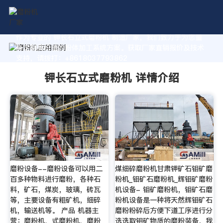
作为专业的 钾长石立式磨粉机 制造厂家，我们致力于为您量
身定制高价值的粉体加工系统方案。获取厂家直销报价及技术
支持，请拨打：+8618037793862
钾长石立式磨粉机 详情介绍
磨粉设备--磨粉设备可以用二
煤细碎磨粉机甘肃钾矿石钼矿磨
百多种物料进行磨粉，各种石
粉机_钼矿石磨粉机_辉钼矿磨粉
料，矿石，煤炭，玻璃，砖瓦
机设备- 钼矿磨粉机，钼矿石磨
等，主要设备有粗矿机，细碎
粉机设备是一种将天然辉钼矿石
机，输送机等。 产品 机器主
磨粉粉碎后方便下道工序进行分
营：磨粉机、式磨粉机、磨粉
选选取钼矿物质的磨粉装备，我