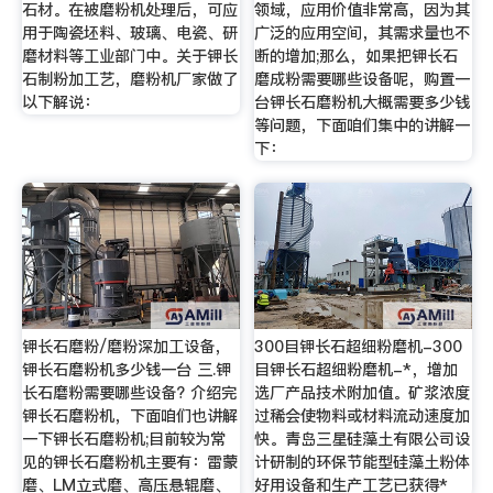
石材。在被磨粉机处理后，可应
领域，应用价值非常高，因为其
用于陶瓷坯料、玻璃、电瓷、研
广泛的应用空间，其需求量也不
磨材料等工业部门中。关于钾长
断的增加;那么，如果把钾长石
石制粉加工艺，磨粉机厂家做了
磨成粉需要哪些设备呢，购置一
以下解说：
台钾长石磨粉机大概需要多少钱
等问题，下面咱们集中的讲解一
下：
钾长石磨粉/磨粉深加工设备，
300目钾长石超细粉磨机-300
钾长石磨粉机多少钱一台 三.钾
目钾长石超细粉磨机-*，增加
长石磨粉需要哪些设备? 介绍完
选厂产品技术附加值。矿浆浓度
钾长石磨粉机，下面咱们也讲解
过稀会使物料或材料流动速度加
一下钾长石磨粉机;目前较为常
快。青岛三星硅藻土有限公司设
见的钾长石磨粉机主要有：雷蒙
计研制的环保节能型硅藻土粉体
磨、LM立式磨、高压悬辊磨、
好用设备和生产工艺已获得*