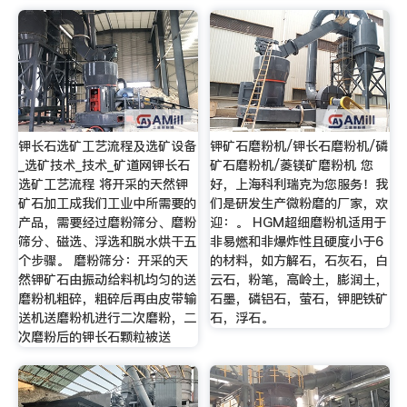
钾长石选矿工艺流程及选矿设备
钾矿石磨粉机/钾长石磨粉机/磷
_选矿技术_技术_矿道网钾长石
矿石磨粉机/菱镁矿磨粉机 您
选矿工艺流程 将开采的天然钾
好，上海科利瑞克为您服务！我
矿石加工成我们工业中所需要的
们是研发生产微粉磨的厂家，欢
产品，需要经过磨粉筛分、磨粉
迎：。 HGM超细磨粉机适用于
筛分、磁选、浮选和脱水烘干五
非易燃和非爆炸性且硬度小于6
个步骤。 磨粉筛分：开采的天
的材料，如方解石，石灰石，白
然钾矿石由振动给料机均匀的送
云石，粉笔，高岭土，膨润土，
磨粉机粗碎，粗碎后再由皮带输
石墨，磷铝石，萤石，钾肥铁矿
送机送磨粉机进行二次磨粉，二
石，浮石。
次磨粉后的钾长石颗粒被送