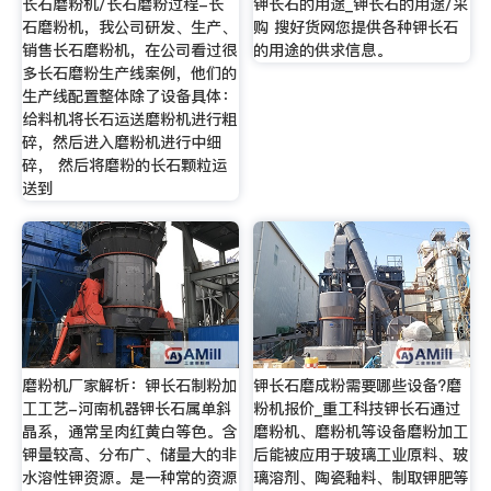
长石磨粉机/长石磨粉过程-长
钾长石的用途_钾长石的用途/采
石磨粉机，我公司研发、生产、
购 搜好货网您提供各种钾长石
销售长石磨粉机，在公司看过很
的用途的供求信息。
多长石磨粉生产线案例，他们的
生产线配置整体除了设备具体：
给料机将长石运送磨粉机进行粗
碎，然后进入磨粉机进行中细
碎， 然后将磨粉的长石颗粒运
送到
磨粉机厂家解析：钾长石制粉加
钾长石磨成粉需要哪些设备?磨
工工艺-河南机器钾长石属单斜
粉机报价_重工科技钾长石通过
晶系，通常呈肉红黄白等色。含
磨粉机、磨粉机等设备磨粉加工
钾量较高、分布广、储量大的非
后能被应用于玻璃工业原料、玻
水溶性钾资源。是一种常的资源
璃溶剂、陶瓷釉料、制取钾肥等