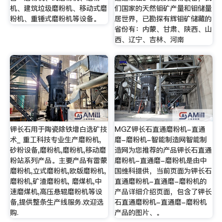
机、建筑垃圾磨粉机、移动式磨
们国家的天然钼矿产量和钼储量
粉机、重锤式磨粉机等设备。
居世界，已勘探有辉钼矿储藏的
省份有：内蒙、甘肃、陕西、山
西、辽宁、吉林、河南
钾长石用于陶瓷除铁增白选矿技
MGZ钾长石直通磨粉机-直通
术_ 重工科技专业生产磨粉机,
磨-磨粉机-智能制造网智能制
砂粉设备,磨粉机,磨粉机,移动磨
造网为您推荐的产品钾长石直通
粉站系列产品。主要产品有雷蒙
磨粉机-直通磨-磨粉机是由中
磨粉机,立式磨粉机,欧版磨粉机,
国维科提供，当前页面为钾长石
磨粉机,矿渣磨粉机, 磨煤机,中
直通磨粉机-直通磨-磨粉机的
速磨煤机,高压悬辊磨粉机等设
产品详细介绍页面，包含了钾长
备,提供整条生产线服务.欢迎选
石直通磨粉机-直通磨-磨粉机
购.
产品的图片、。