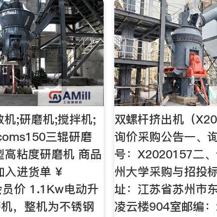
散机;研磨机;搅拌机;
双螺杆挤出机（X202
.coms150三辊研磨
询价采购公告一、
型高粘度研磨机 商品
号：X2020157
加入进货单 ¥
州大学采购与招投
 会员价 1.1Kw电动升
址：江苏省苏州市东
磨机，整机为不锈钢
凌云楼904室邮编：2