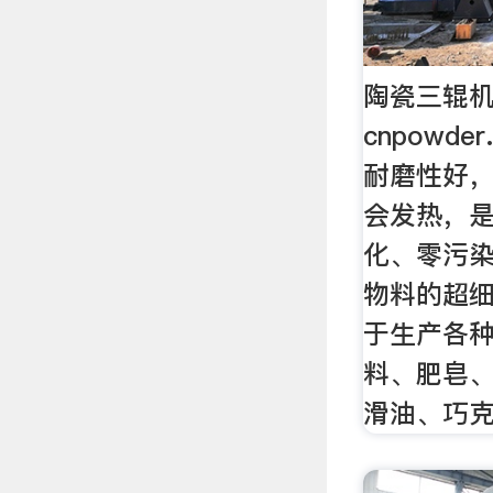
陶瓷三辊机
cnpowde
耐磨性好
会发热，
化、零污
物料的超
于生产各
料、肥皂
滑油、巧