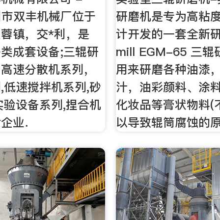
常州市双丰机械厂位于
研磨机是专为高粘
蓉镇，交*利，是
计开发的一套全新研
产各类成套设备;三辊研
mill EGM-65 
，高速分散机系列，
用来研磨各种油漆
,低速搅拌机系列,砂
汁，油彩颜料、涂
实验设备系列,捏合机
化妆品等膏状物料(
*企业．
以导致辊筒腐蚀的原