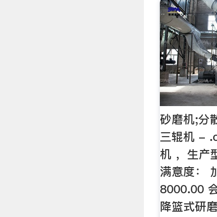
砂磨机;分
三辊机 - 
机 ，生产
满意度： 
8000.00
降篮式研