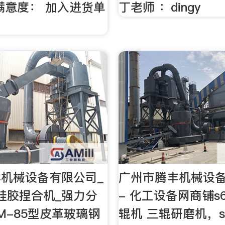
满意度： 加入进货单
丁老师 ：dingy
机械设备有限公司_
广州市腾丰机械设
硅胶捏合机_强力分
- 化工设备网商铺s
M-85型皮革玻璃钢
辊机 三辊研磨机，s6