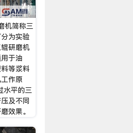
磨机简称三
可分为实验
三辊研磨机
适用于油
塑料等浆料
机工作原
过水平的三
挤压及不同
研磨效果。