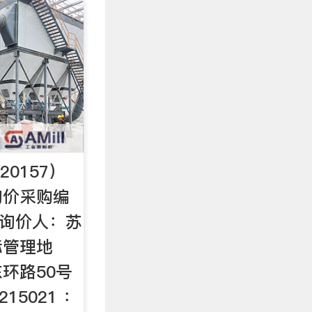
0157）
询价采购编
二、询价人：苏
标管理地
环路50号
15021 ：