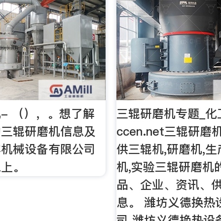
- （），。想了解
三辊研磨机专题_化
的三辊研磨机信息及
ccen.net三辊研
丰机械设备有限公司
供三辊机,研磨机,
息上。
机,实验三辊研磨机
品、企业、资讯、
息。 潍坊义德换热
司 潍坊义德换热设