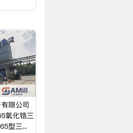
备有限公司
65氧化锆三
5型三..