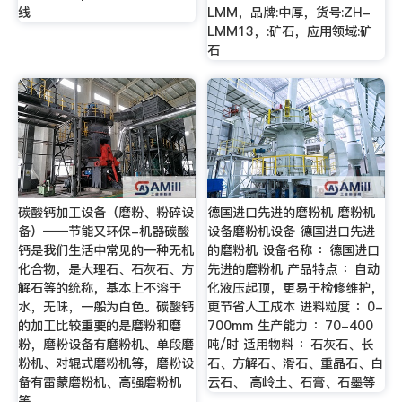
线
LMM，品牌:中厚，货号:ZH-
LMM13，:矿石，应用领域:矿
石
碳酸钙加工设备（磨粉、粉碎设
德国进口先进的磨粉机 磨粉机
备）——节能又环保-机器碳酸
设备磨粉机设备 德国进口先进
钙是我们生活中常见的一种无机
的磨粉机 设备名称 ：德国进口
化合物，是大理石、石灰石、方
先进的磨粉机 产品特点 ：自动
解石等的统称，基本上不溶于
化液压起顶，更易于检修维护，
水，无味，一般为白色。碳酸钙
更节省人工成本 进料粒度 ：0-
的加工比较重要的是磨粉和磨
700mm 生产能力 ：70-400
粉，磨粉设备有磨粉机、单段磨
吨/时 适用物料 ：石灰石、长
粉机、对辊式磨粉机等，磨粉设
石、方解石、滑石、重晶石、白
备有雷蒙磨粉机、高强磨粉机
云石、 高岭土、石膏、石墨等
等。