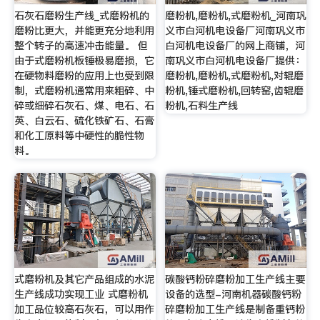
石灰石磨粉生产线_式磨粉机的
磨粉机,磨粉机,式磨粉机_河南巩
磨粉比更大，并能更充分地利用
义市白河机电设备厂河南巩义市
整个转子的高速冲击能量。 但
白河机电设备厂的网上商铺，河
由于式磨粉机板锤极易磨损，它
南巩义市白河机电设备厂提供：
在硬物料磨粉的应用上也受到限
磨粉机,磨粉机,式磨粉机,对辊磨
制，式磨粉机通常用来粗碎、中
粉机,锤式磨粉机,回转窑,齿辊磨
碎或细碎石灰石、煤、电石、石
粉机,石料生产线
英、白云石、硫化铁矿石、石膏
和化工原料等中硬性的脆性物
料。
式磨粉机及其它产品组成的水泥
碳酸钙粉碎磨粉加工生产线主要
生产线成功实现工业 式磨粉机
设备的选型-河南机器碳酸钙粉
加工品位较高石灰石，可以用作
碎磨粉加工生产线是制备重钙粉