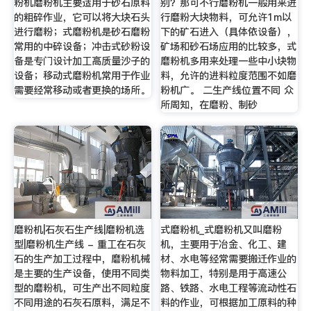
粉机磨粉机主要适用于砂石原料
别？那可不行磨粉机一般用来进
的粗碎作业，它可以将大块石头
行磨粉大块物料，可允许1m以
进行磨粉；式磨粉机是砂石磨粉
下的矿石进入（具体依设备），
常用的中碎设备；冲击式砂粉设
矿场和砂石场应用的比较多，式
备是专门设计加工高质量沙子的
磨粉机多用来处理一些中小块物
设备；移动式磨粉机常用于作业
料，允许的进料粒度范围不如磨
需要经常移动或者更换的场所。
粉机广。 二生产线位置不同 众
所周知，在磨粉、制砂
磨粉机|石灰石生产线|磨粉机选
式磨粉机_式磨粉机又叫磨粉
型|磨粉机生产线 - 重工在石灰
机，主要用于冶金、化工、建
石的生产加工过程中，磨粉机械
材、水电等经常需要搬迁作业的
是主要的生产设备，使用不同类
物料加工，特别是用于高速公
型的磨粉机，可生产出不同粒度
路、铁路、水电工程等流动性石
不同用途的石灰石原料，满足不
料的作业，可根据加工原料的种