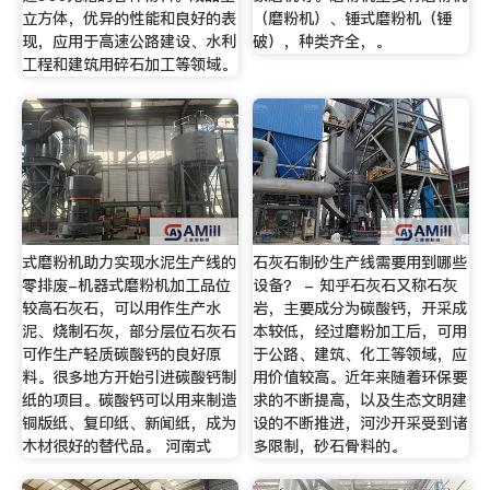
立方体，优异的性能和良好的表
（磨粉机）、锤式磨粉机（锤
现，应用于高速公路建设、水利
破），种类齐全，。
工程和建筑用碎石加工等领域。
式磨粉机助力实现水泥生产线的
石灰石制砂生产线需要用到哪些
零排废-机器式磨粉机加工品位
设备？ - 知乎石灰石又称石灰
较高石灰石，可以用作生产水
岩，主要成分为碳酸钙，开采成
泥、烧制石灰，部分层位石灰石
本较低，经过磨粉加工后，可用
可作生产轻质碳酸钙的良好原
于公路、建筑、化工等领域，应
料。很多地方开始引进碳酸钙制
用价值较高。近年来随着环保要
纸的项目。碳酸钙可以用来制造
求的不断提高，以及生态文明建
铜版纸、复印纸、新闻纸，成为
设的不断推进，河沙开采受到诸
木材很好的替代品。 河南式
多限制，砂石骨料的。