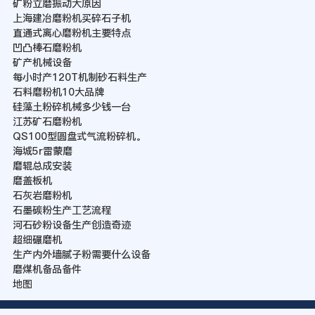
矿粉立磨振动大原因
上海建冶磨粉机买碎石子机
直通式离心磨粉机主要特点
凹凸棒石磨粉机
矿产机械设备
每小时产120T机制砂石料生产
石料磨粉机10大品牌
硅藻土粉碎机械多少钱一台
江苏矿石磨粉机
QS100型圆盘式气流粉碎机。
海城5r雷蒙磨
磨辊总成安装
磨盖板机
石灰岩磨粉机
石墨碳粉生产工艺流程
河石砂粉设备生产创造奇迹
超细碾磨机
生产内外墙腻子粉需要什么设备
磨煤机备品备件
地图