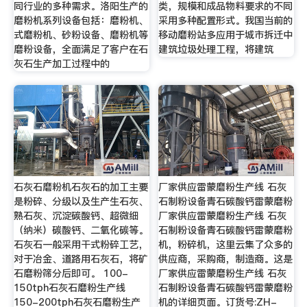
同行业的多种需求。洛阳生产的
类，规模和成品物料要求的不同
磨粉机系列设备包括：磨粉机、
采用多种配置形式。我国当前的
式磨粉机、砂粉设备、磨粉机等
移动磨粉站多应用于城市拆迁中
磨粉设备，全面满足了客户在石
建筑垃圾处理工程，将建筑
灰石生产加工过程中的
石灰石磨粉机石灰石的加工主要
厂家供应雷蒙磨粉生产线 石灰
是粉碎、分级以及生产生石灰、
石制粉设备青石碳酸钙雷蒙磨粉
熟石灰、沉淀碳酸钙、超微细
厂家供应雷蒙磨粉生产线 石灰
（纳米）碳酸钙、二氧化碳等。
石制粉设备青石碳酸钙雷蒙磨粉
石灰石一般采用干式粉碎工艺，
机，粉碎机，这里云集了众多的
对于冶金、道路用石灰石，将矿
供应商，采购商，制造商。这是
石磨粉筛分后即可。 100-
厂家供应雷蒙磨粉生产线 石灰
150tph石灰石磨粉生产线
石制粉设备青石碳酸钙雷蒙磨粉
150-200tph石灰石磨粉生产
机的详细页面。订货号:ZH-