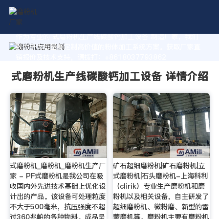
作为专业的 式磨粉机生产线碳酸钙加工设备 制造厂家，我们
致力于为您量身定制高价值的粉体加工系统方案。获取厂家直
销报价及技术支持，请拨打：+8618037793862
式磨粉机生产线碳酸钙加工设备 详情介绍
式磨粉机_磨粉机_磨粉机生产厂
矿石超细磨粉机|矿石磨粉机|立
家 - PF式磨粉机是我公司在吸
式磨粉机|石头磨粉机-上海科利
收国内外先进技术基础上优化设
（clirik）专业生产磨粉机和磨
计出的产品。该设备可处理粒度
粉机以及相关设备，自主研发了
不大于500毫米，抗压强度不超
超细磨粉机、微粉磨、新型的雷
过360兆帕的各种物料。成品呈
蒙磨机等。磨粉机主要有磨粉机