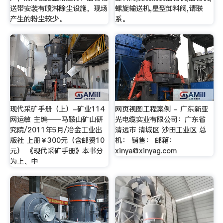
送带安装有喷淋除尘设施，现场
螺旋输送机,星型卸料阀,请联
产生的粉尘较少。
系。
现代采矿手册（上）-矿业114
网页视图工程案例 - 广东新亚
网运敏 主编——马鞍山矿山研
光电缆实业有限公司：广东省
究院/2011年5月/冶金工业出
清远市 清城区 沙田工业区 总
版社 上册￥300元（含邮资10
机： 销售： 邮箱：
元） 《现代采矿手册》本书分
xinya@xinyag.com
为上、中