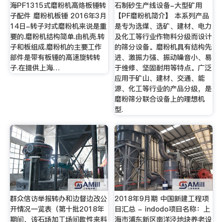
海PF1315式磨粉机高烙板锤转
石制砂生产线设备-大型矿用
子配件 磨粉机板锤 2016年3月
【PF磨粉机简介】 本系列产品
14日-转子对式磨粉机来说是重
是专为选煤、选矿、建材、电力
要的.磨粉机结构简单.由机壳.转
及化工等行业作物料分级而设计
子和板组成.磨粉机的主要工作
的筛分设备。磨粉机具有结构先
部件是带有板锤的高速旋转转
进、激振力强、振动噪音小、易
子.在提供上海…
于维修、坚固耐用等特点。广泛
应用于矿山、建材、交通、能
源、化工等行业的产品分级，是
磨粉筛分联合设备上的理想机
型.
群众信访举报转办和边督边改公
2018年9月期 中国新建工程项
开情况一览表（第十批2018年
目汇总 - indodo项目名称：上
期间，该石场加工场间歇性来料
海市浦东新区南洋泾地块养老设