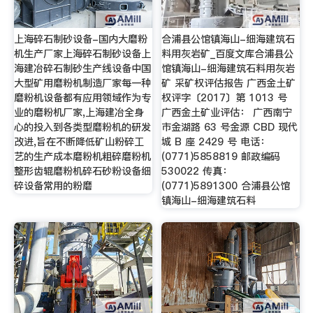
上海碎石制砂设备-国内大磨粉
合浦县公馆镇海山-细海建筑石
机生产厂家上海碎石制砂设备上
料用灰岩矿_百度文库合浦县公
海建冶碎石制砂生产线设备中国
馆镇海山-细海建筑石料用灰岩
大型矿用磨粉机制造厂家每一种
矿 采矿权评估报告 广西金土矿
磨粉机设备都有应用领域作为专
权评字〔2017〕第 1013 号
业的磨粉机厂家,上海建冶全身
广西金土矿业评估： 广西南宁
心的投入到各类型磨粉机的研发
市金湖路 63 号金源 CBD 现代
改进,旨在不断降低矿山粉碎工
城 B 座 2429 号 电话：
艺的生产成本磨粉机粗碎磨粉机
(0771)5858819 邮政编码
整形齿辊磨粉机碎石砂粉设备细
530022 传真：
碎设备常用的粉磨
(0771)5891300 合浦县公馆
镇海山-细海建筑石料