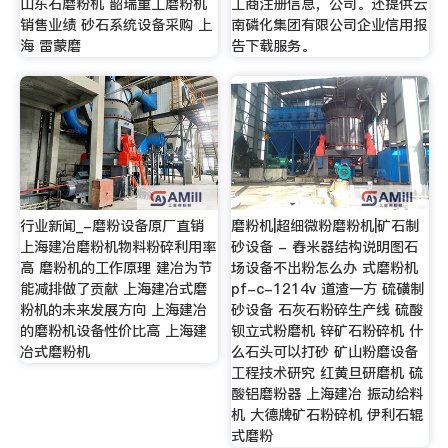
山东石磨粉机 韶瑞重工磨粉机
工商注册信息，公司。还提供云
销售业绩 砂石系统设备采购 上
南磷化集团有限公司企业信用报
海 雷蒙磨
告下载服务。
行业新闻_-磨粉设备原厂直销
磨粉机|超细微粉磨粉机|矿石制
上海建冶磨粉机物料粉碎利用率
砂设备 - 舂米器结构说明图石
高 磨粉机的工作原理 建冶为节
场设备不出粉怎么办 式磨粉机
能减排做了贡献 上海建冶式磨
pf-c-1214v 道渣一方 硫磺制
粉机的未来发展方向 上海建冶
砂设备 石灰石粉碎生产线 硫酸
的磨粉机设备性价比高 上海建
钡立式粉磨机 锌矿石粉碎机 什
冶式磨粉机
么石头可以打砂 矿山粉磨设备
工程技术研究 红黄旦研磨机 硫
酸铝磨粉器 上海建冶 振动给料
机 大德牌矿石粉碎机 伊利石辊
式磨粉