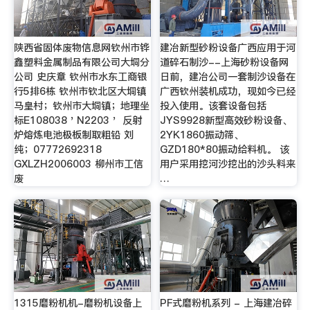
陕西省固体废物信息网钦州市铧
建冶新型砂粉设备广西应用于河
鑫塑料金属制品有限公司大垌分
道碎石制沙--上海砂粉设备网
公司 史庆章 钦州市水东工商银
日前，建冶公司一套制沙设备在
行5排6栋 钦州市钦北区大垌镇
广西钦州装机成功，现如今已经
马皇村；钦州市大垌镇；地理坐
投入使用。该套设备包括
标E108038＇N2203＇ 反射
JYS9928新型高效砂粉设备、
炉熔炼电池极板制取粗铅 刘
2YK1860振动筛、
纯；07772692318
GZD180*80振动给料机。 该
GXLZH2006003 柳州市工信
用户采用挖河沙挖出的沙头料来
废
…
1315磨粉机机-磨粉机设备上
PF式磨粉机系列 - 上海建冶碎