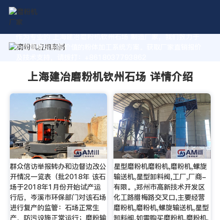
作为专业的 上海建冶磨粉机钦州石场 制造厂家，我们致力于
为您量身定制高价值的粉体加工系统方案。获取厂家直销报价
及技术支持，请拨打：+8618037793862
上海建冶磨粉机钦州石场 详情介绍
群众信访举报转办和边督边改公
星型磨粉机磨粉机,磨粉机,螺旋
开情况一览表（批2018年 该石
输送机,星型卸料阀,工厂,厂商-
场于2018年1月份开始试产运
有限。,郑州市高新技术开发区
行后，岑溪市环保部门对该石场
化工路腊梅路交叉口,主要经营
进行复产的监管：石场正常生
磨粉机,磨粉机,螺旋输送机,星型
产，防污设施正常运行；磨粉输
卸料阀,如需购买磨粉机,磨粉机,