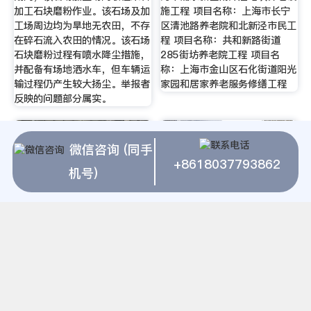
加工石块磨粉作业。该石场及加
施工程 项目名称：上海市长宁
工场周边均为旱地无农田，不存
区清池路养老院和北新泾市民工
在碎石流入农田的情况。该石场
程 项目名称：共和新路街道
石块磨粉过程有喷水降尘措施，
285街坊养老院工程 项目名
并配备有场地洒水车，但车辆运
称：上海市金山区石化街道阳光
输过程仍产生较大扬尘。举报者
家园和居家养老服务修缮工程
反映的问题部分属实。
微信咨询 (同手
+8618037793862
机号)
南宁那里有的破磨粉机卖pyf磨
式磨粉机重量1315-磨粉机设
粉机南宁磨粉机小型磨粉机…
备式磨粉机PF-1315,水泥生产
中合理选择原料磨粉工艺 网
(makepolo.com)提供相关企业
介绍及产品信息主要以式磨粉机
PF-1315,水泥生产中合理选择