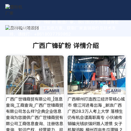
作为专业的 广西广锋矿粉 制造厂家，我们致力于为您量身定
制高价值的粉体加工系统方案。获取厂家直销报价及技术支
持，请拨打：+8618037793862
广西广锋矿粉 详情介绍
广西广世锋商贸有限公司_[信息
广西柳州打造西江经济带核心城
查询_工商查询_广西广世锋商贸
市 借江河进粤出海 _新浪广西
有限公司怎么样?企典企业信息
广西28.3万人考上大学 落榜生
查询为您提供广西广世锋商贸有
仍有机会读高职高专 小伙被传
限公司工商信息查询、注册信息
销骗光钱欲强奸路人泄愤 女子
查询、知识产权、经营能力、司
机智逃脱 柳州百亩冬瓜滞销 2