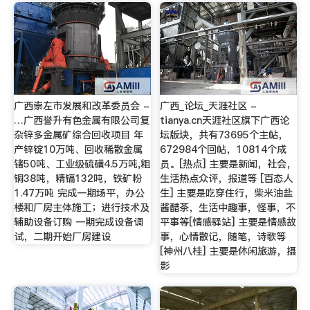
广西崇左市发展和改革委员会 -
广西_论坛_天涯社区 -
…广西誉升有色金属有限公司复
tianya.cn天涯社区旗下广西论
杂锌多金属矿综合回收项目 年
坛版块，共有73695个主帖，
产锌锭10万吨、回收稀散金属
672984个回帖，10814个成
锗50吨、工业级硫磺4.5万吨,粗
员。[热点] 主要是新闻，社会，
铜38吨，精镉132吨，铁矿粉
生活热点众评，报道等 [百态人
1.47万吨 完成一期场平，办公
生] 主要是吃穿住行，柴米油盐
楼和厂房主体施工；进行技术及
酱醋茶，生活中趣事，怪事，不
辅助设备订购 一期完成设备调
平事等[情感驿站] 主要是情感故
试，二期开始厂房建设
事，心情散记，随笔，诗歌等
[神州八桂] 主要是休闲旅游，摄
影