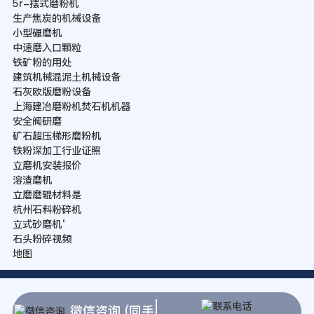
5r-摆式磨粉机
生产焦炭的机械设备
小型碾磨机
中速磨入口颗粒
铁矿粉的用处
建筑机械混泥土机械设备
石灰欧版磨粉设备
上海建冶磨粉机焚石机机器
安全阀研磨
矿石超压梯形磨粉机
铁粉深加工行业证照
立磨机安装报价
溶渣磨机
立磨磨辊材料是
杭州石料粉碎机
立式砂磨机‘
石头粉碎视频
地图
微信咨询 (同手