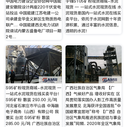
中国电力建设企业协会网中国能
宇锋S105矿粉现货商城-水泥
建安徽院设计两座220千伏变电
现货 — 一站式水泥现货在线 水
站投运 中国能建江苏电建一公
泥现货是国内一站式水泥在线买
司承建金华金义新区生物质热电
卖平台，依托于水泥网数十年资
联产… 中国能建西北电力试研
源积累，通过丰富的水泥信息，
院调试内蒙古盛鲁电厂项目一期
透明的水泥！
2号…
S95矿粉现货商城-水泥现货 —
广西壮族自治区气象局 【广
一站式水泥现货在线买卖平台！
西】气候好产品 增收好实在 区
S95矿粉 散装 293.00 元/吨
局贯彻落实国办人影工作高质量
河北省石家庄市平山县 中海融
发展意见 北海获评全国首批“中
电子商务（山西）有限公司 我
国避寒宜居地”称号 【广西】自
要买 台泥 S95矿粉 散装
治区气象局推进民族团结与事业
285.00 元/吨 广西壮族自治区
发展“同频.. 2020年全区气象局