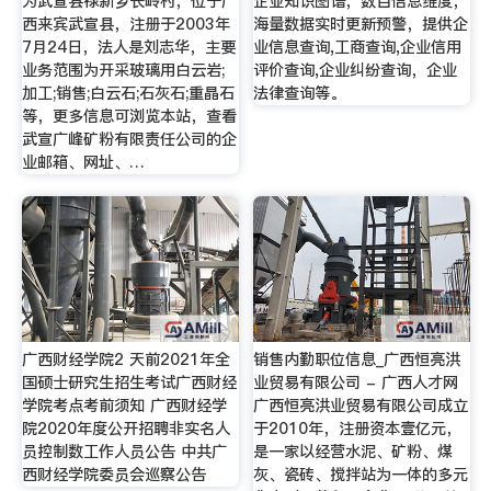
为武宣县禄新乡长岭村，位于广
企业知识图谱，数百信息维度，
西来宾武宣县，注册于2003年
海量数据实时更新预警，提供企
7月24日，法人是刘志华，主要
业信息查询,工商查询,企业信用
业务范围为开采玻璃用白云岩;
评价查询,企业纠纷查询，企业
加工;销售;白云石;石灰石;重晶石
法律查询等。
等，更多信息可浏览本站，查看
武宣广峰矿粉有限责任公司的企
业邮箱、网址、…
广西财经学院2 天前2021年全
销售内勤职位信息_广西恒亮洪
国硕士研究生招生考试广西财经
业贸易有限公司 - 广西人才网
学院考点考前须知 广西财经学
广西恒亮洪业贸易有限公司成立
院2020年度公开招聘非实名人
于2010年，注册资本壹亿元，
员控制数工作人员公告 中共广
是一家以经营水泥、矿粉、煤
西财经学院委员会巡察公告
灰、瓷砖、搅拌站为一体的多元