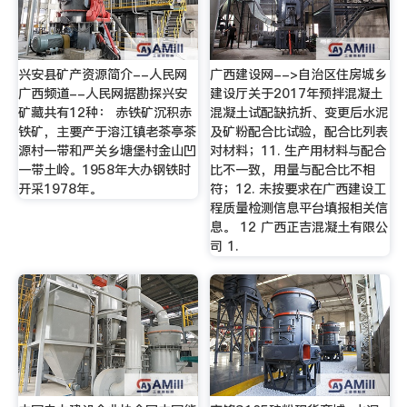
兴安县矿产资源简介--人民网
广西建设网-->自治区住房城乡
广西频道--人民网据勘探兴安
建设厅关于2017年预拌混凝土
矿藏共有12种： 赤铁矿沉积赤
混凝土试配缺抗折、变更后水泥
铁矿，主要产于溶江镇老茶亭茶
及矿粉配合比试验，配合比列表
源村一带和严关乡塘堡村金山凹
对材料；11. 生产用材料与配合
一带土岭。1958年大办钢铁时
比不一致，用量与配合比不相
开采1978年。
符；12. 未按要求在广西建设工
程质量检测信息平台填报相关信
息。 12 广西正吉混凝土有限公
司 1.