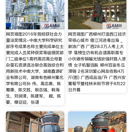
网页视图2016年我校获社会力
网页视图广西柳州打造西江经济
量设奖情况-中南大学科学研究
带核心城市 借江河进粤出海 _
部序号成果名称主要完成单位主
新浪广西 广西28.3万人考上大
要完成人员奖种获奖等级授奖部
学 落榜生仍有机会读高职高专
门二级单位1高钙高泥高云母复
小伙被传销骗光钱欲强奸路人泄
杂萤石资源选冶联合高效综合利
愤 女子机智逃脱 柳州百亩冬瓜
用新技术中南大学，湖南鑫源矿
滞销 2名深圳爱心网友收购4万
业有限公司，湖南有色郴州氟化
斤(图) 广西成品油/升 广西兴安
学有限公司孙 伟，高志勇，陈
葡萄节暨桂林米粉节将于8月22
蜀康，陈文胜，耿志强，韩海
日开幕
生，刘润清，陈建军， 舰，陈
攀，穆迎迎，张谌