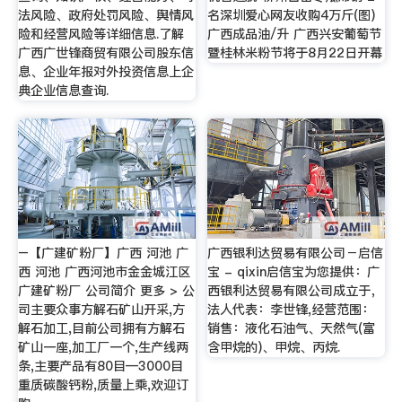
法风险、政府处罚风险、舆情风
名深圳爱心网友收购4万斤(图)
险和经营风险等详细信息.了解
广西成品油/升 广西兴安葡萄节
广西广世锋商贸有限公司股东信
暨桂林米粉节将于8月22日开幕
息、企业年报对外投资信息上企
典企业信息查询.
–【广建矿粉厂】广西 河池 广
广西银利达贸易有限公司－启信
西 河池 广西河池市金金城江区
宝 - qixin启信宝为您提供：广
广建矿粉厂 公司简介 更多 > 公
西银利达贸易有限公司成立于，
司主要众事方解石矿山开采,方
法人代表：李世锋,经营范围：
解石加工,目前公司拥有方解石
销售：液化石油气、天然气(富
矿山一座,加工厂一个,生产线两
含甲烷的)、甲烷、丙烷.
条,主要产品有80目—3000目
重质碳酸钙粉,质量上乘,欢迎订