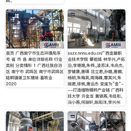
购。
首页 广西南宁市生态环境局序
sszx.nnnu.edu.cn广西金融职
号 省 市 县 单位详细名称 行业
业技术学院 蒙祖城 林华兴,卢拓
类别 分类情形 1 广西壮族自治
沿,李艳艳,朱桦,,凌苏沫,韦兆杰,
区 南宁市 武鸣区 南宁市武鸣区
罗健康,唐瑛 沈立君,孙璐,唐娜,
陆斡镇谢卫东猪场 畜牧业
杨明,朱梅英,周海峰,覃其兴,朱
2020
丽君,徐枫,唐运杰 变废为“金”-
--打造植物精粹产业链 广西科
技大学 许金龙 黄银燕,韦佳彤,
冯小燕,何丽轩,陈阳洋,李兴州