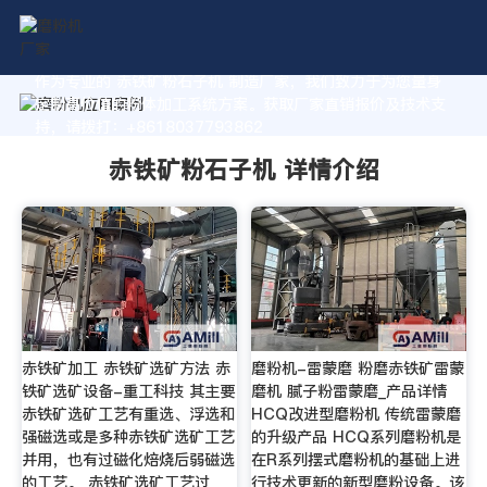
作为专业的 赤铁矿粉石子机 制造厂家，我们致力于为您量身
定制高价值的粉体加工系统方案。获取厂家直销报价及技术支
持，请拨打：+8618037793862
赤铁矿粉石子机 详情介绍
赤铁矿加工 赤铁矿选矿方法 赤
磨粉机-雷蒙磨 粉磨赤铁矿雷蒙
铁矿选矿设备-重工科技 其主要
磨机 腻子粉雷蒙磨_产品详情
赤铁矿选矿工艺有重选、浮选和
HCQ改进型磨粉机 传统雷蒙磨
强磁选或是多种赤铁矿选矿工艺
的升级产品 HCQ系列磨粉机是
并用，也有过磁化焙烧后弱磁选
在R系列摆式磨粉机的基础上进
的工艺。 赤铁矿选矿工艺过
行技术更新的新型磨粉设备。该