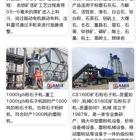
程： 赤铁矿选矿工艺过程是将
产品适用于粉磨石灰石、方解
0.5—5毫米的原矿送入上料
石、活性炭、滑石、白云石、钛
斗，经过振动电机振动布料，出
白粉、石英石、铝矾土、大理
料量可通过手轮来进行准确调
石、长石、重晶石、萤石、石
整。
膏、钛铁矿、磷矿、陶土、石
墨、粘土、高岭土、辉绿岩
1000tph粉石子机-重工
CS160D矿石粉石子机-质量如
1000tph粉石子机即时产1000
何？,机械CS160D矿石粉石子
吨的粉石子机，也称石子粉碎
机-质量如何？,机械 成立于
机，符合时产1000吨的磨粉
1987年，是一家专业集研、
机。
产、销大中型磨粉机设备、砂粉
设备械设备、磨粉机械设备、移
动磨粉站等设备于一体的股份制