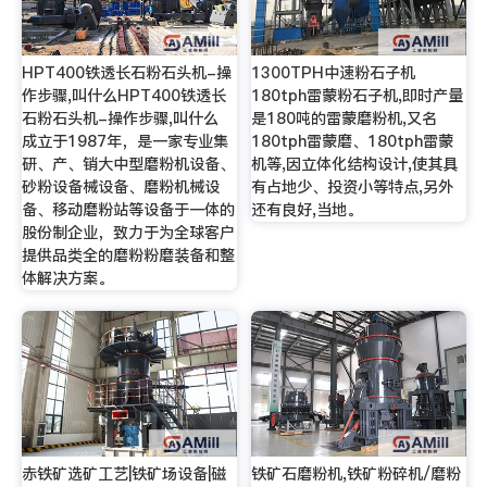
HPT400铁透长石粉石头机-操
1300TPH中速粉石子机
作步骤,叫什么HPT400铁透长
180tph雷蒙粉石子机,即时产量
石粉石头机-操作步骤,叫什么
是180吨的雷蒙磨粉机,又名
成立于1987年，是一家专业集
180tph雷蒙磨、180tph雷蒙
研、产、销大中型磨粉机设备、
机等,因立体化结构设计,使其具
砂粉设备械设备、磨粉机械设
有占地少、投资小等特点,另外
备、移动磨粉站等设备于一体的
还有良好,当地。
股份制企业，致力于为全球客户
提供品类全的磨粉粉磨装备和整
体解决方案。
赤铁矿选矿工艺|铁矿场设备|磁
铁矿石磨粉机,铁矿粉碎机/磨粉