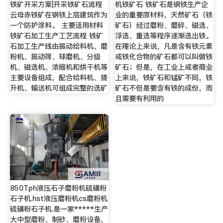
铁矿开采方案|开采铁矿石流程
机铁矿石 铁矿石是钢铁生产企
云母赤铁矿在钢铁上层建筑作为
业的重要原材料，天然矿石（铁
一个防护涂料。 主要适用材料
矿石）经过磨粉、磨碎、磁选、
铁矿石加工生产工艺流程 铁矿
浮选、重选等程序逐渐选出铁。
石加工生产线由振动给料机、磨
在理论上来说，凡是含有铁元素
粉机、振动筛、球磨机、分级
或铁化合物的矿石都可以叫做铁
机、磁选机、浓缩机和烘干机等
矿石；但是，在工业上或者商业
主要设备组成，配合给料机、提
上来说，铁矿石和锰矿不同，铁
升机、输送机可组成完整的选矿
矿石不但是要含有铁的成份，而
且需要有利用的
850Tph液压石子磨粉机硫磺粉
石子机.hst液压磨粉机cs磨粉机
硫磺粉石子机.是一家*****生产
大中型磨粉、制砂、磨粉设备，