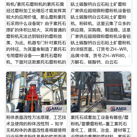
粉机/累托石磨粉机的累托石需
矾土碳酸钙白云石粘土矿磨粉
经过磨粉加工处理后才能发挥其
厂家供应超细微粉磨粉机设备铝
较大的应用价值，那么磨粉累托
矾土碳酸钙白云石粘土矿磨粉
石采用什么设备呢？由于累托石
机，粉碎机，这里云集了众多的
原矿的体积比较大，采用普通的
供应商，采购商，制造商。这是
磨粉机无法达到较好的磨粉效
厂家供应超细微粉磨粉机设备铝
果，为此，机器专门针对累托石
矾土碳酸钙白云石粘土矿磨粉机
的特征，为其量身制造了累托石
的详细页面。订货号:ZH-WR，
专用磨粉设备——累托石磨粉
品牌:中厚，货号:ZH-WR80，:
机，下面对这款累托石磨粉机的
方解石、碳酸钙、白云石
粉体表面改性方法原理、工艺技
累托石成套加工设备有哪些/磨
术及使用的粉体改性剂 - 知乎
粉机/雷蒙磨粉机-重工累托石
无机粉体的表面改性是根据使用
是化工、建筑、冶金、建材等工
行业所需求粉体具备的性能而进
业领域中重要的原材料，累托石