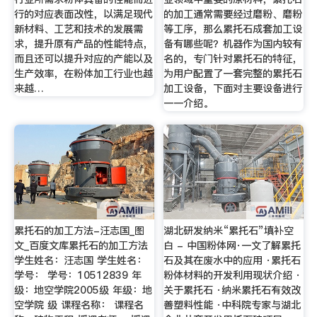
行的对应表面改性，以满足现代
的加工通常需要经过磨粉、磨粉
新材料、工艺和技术的发展需
等工序，那么累托石成套加工设
求，提升原有产品的性能特点，
备有哪些呢？机器作为国内较有
而且还可以提升对应的产能以及
名的，专门针对累托石的特征，
生产效率，在粉体加工行业也越
为用户配置了一套完整的累托石
来越…
加工设备，下面对主要设备进行
一一介绍。
累托石的加工方法-汪志国_图
湖北研发纳米“累托石”填补空
文_百度文库累托石的加工方法
白 - 中国粉体网·一文了解累托
学生姓名：汪志国 学生姓名：
石及其在废水中的应用 ·累托石
学号： 学号：10512839 年
粉体材料的开发利用现状介绍 ·
级：地空学院2005级 年级：地
关于累托石 ·纳米累托石有效改
空学院 级 课程名称： 课程名
善塑料性能 ·中科院专家与湖北