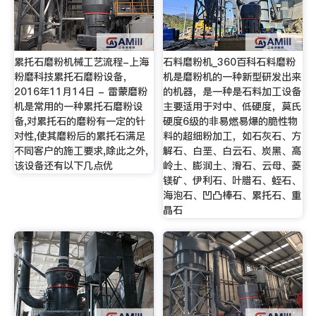
累托石磨粉机械工艺流程-上海
石料磨粉机_360百科石料磨粉
粉磨科技累托石磨粉设备，
机是磨粉机的一种新型研发出来
2016年11月14日 - 雷蒙磨粉
的机器，是一种是石料加工设备
机是常用的一种累托石磨粉设
主要适用于对中、低硬度，莫氏
备,对累托石的磨粉有一定的针
硬度6级的非易燃易爆的脆性物
对性,使其磨粉后的累托石满足
料的超细粉加工，如石灰石、方
不同客户的施工要求,除此之外,
解石、白垩、白云石、炭黑、高
该设备还有以下几点优
岭土、膨润土、滑石、云母、菱
镁矿、伊利石、叶腊石、蛭石、
海泡石、凹凸棒石、累托石、重
晶石