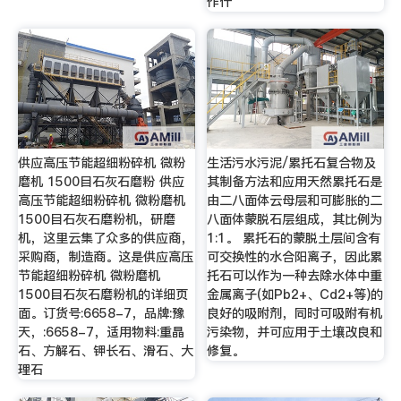
作什
供应高压节能超细粉碎机 微粉
生活污水污泥/累托石复合物及
磨机 1500目石灰石磨粉 供应
其制备方法和应用天然累托石是
高压节能超细粉碎机 微粉磨机
由二八面体云母层和可膨胀的二
1500目石灰石磨粉机，研磨
八面体蒙脱石层组成，其比例为
机，这里云集了众多的供应商，
1:1。 累托石的蒙脱土层间含有
采购商，制造商。这是供应高压
可交换性的水合阳离子，因此累
节能超细粉碎机 微粉磨机
托石可以作为一种去除水体中重
1500目石灰石磨粉机的详细页
金属离子(如Pb2+、Cd2+等)的
面。订货号:6658-7，品牌:豫
良好的吸附剂，同时可吸附有机
天，:6658-7，适用物料:重晶
污染物，并可应用于土壤改良和
石、方解石、钾长石、滑石、大
修复。
理石