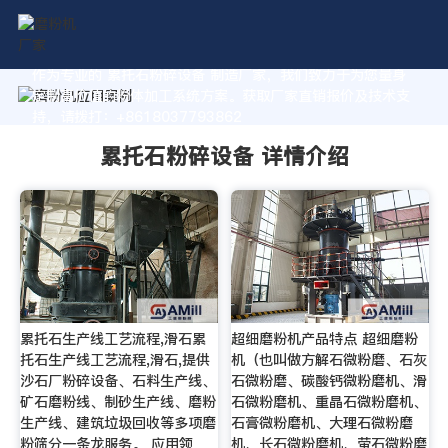
作为专业的 累托石粉碎设备 制造厂家，我们致力于为您量身
定制高价值的粉体加工系统方案。获取厂家直销报价及技术支
持，请拨打：+8618037793862
累托石粉碎设备 详情介绍
累托石生产线工艺流程,滑石累
超细磨粉机产品特点 超细磨粉
托石生产线工艺流程,滑石,提供
机（也叫做方解石微粉磨、石灰
沙石厂粉碎设备、石料生产线、
石微粉磨、碳酸钙微粉磨机、滑
矿石磨粉线、制砂生产线、磨粉
石微粉磨机、重晶石微粉磨机、
生产线、建筑垃圾回收等多项磨
石膏微粉磨机、大理石微粉磨
粉筛分一条龙服务。 应用领
机、长石微粉磨机、萤石微粉磨