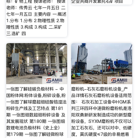
称：矿物工程 授课老师： 授课
企业共商开发累托石矿项目
老师：传秀云 七年一月五日 二
七年一月五日 主要内容 一.概述
1.分布 1.分布 2.物理性质 2.物
理性质 3.构成 3.构成 二.采矿
三.选矿 四
一张图了解硅碳负极材料 - 中
磨粉机-石灰石磨粉机设备_产
国粉体网:粉体设备,粉碎设备,粉
品详情石灰石磨粉机设备适用范
一张图了解球磨超细硅酸锆湿法
围： 石灰石加工设备中HGM系
粉碎生产线及工艺特点 第181
列三环四环中速微粉磨粉机是洛
期 一张图细数超细粉碎设备 及
阳双勇新研发制造成功的新型磨
其发展现状 第180期 一张图细
粉设备，SYXM磨粉机不仅可以
数锂电池负极材料（史上全）
加工石灰石，还可以对中、低硬
第179期 一张图了解硅微粉球
度，莫氏硬度≤7级的非易燃易