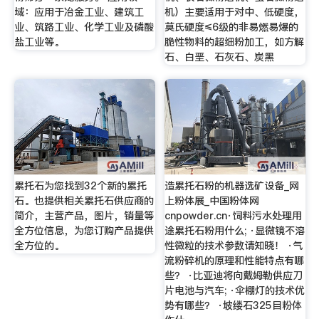
域：应用于冶金工业、建筑工
机）主要适用于对中、低硬度，
业、筑路工业、化学工业及磷酸
莫氏硬度≤6级的非易燃易爆的
盐工业等。
脆性物料的超细粉加工，如方解
石、白垩、石灰石、炭黑
累托石为您找到32个新的累托
造累托石粉的机器选矿设备_网
石。也提供相关累托石供应商的
上粉体展_中国粉体网
简介，主营产品，图片，销量等
cnpowder.cn·饲料污水处理用
全方位信息，为您订购产品提供
途累托石粉用什么; ·显微镜不溶
全方位的。
性微粒的技术参数请知晓！ ·气
流粉碎机的原理和性能特点有哪
些？ ·比亚迪将向戴姆勒供应刀
片电池与汽车; ·伞棚灯的技术优
势有哪些？ ·坡缕石325目粉体