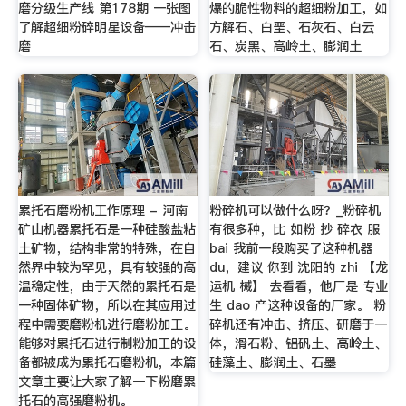
磨分级生产线 第178期 一张图
爆的脆性物料的超细粉加工，如
了解超细粉碎明星设备——冲击
方解石、白垩、石灰石、白云
磨
石、炭黑、高岭土、膨润土
累托石磨粉机工作原理 - 河南
粉碎机可以做什么呀？_粉碎机
矿山机器累托石是一种硅酸盐粘
有很多种，比 如粉 抄 碎衣 服
土矿物，结构非常的特殊，在自
bai 我前一段购买了这种机器
然界中较为罕见，具有较强的高
du，建议 你到 沈阳的 zhi 【龙
温稳定性，由于天然的累托石是
运机 械】 去看看，他厂是 专业
一种固体矿物，所以在其应用过
生 dao 产这种设备的厂家。 粉
程中需要磨粉机进行磨粉加工。
碎机还有冲击、挤压、研磨于一
能够对累托石进行制粉加工的设
体，滑石粉、铝矾土、高岭土、
备都被成为累托石磨粉机，本篇
硅藻土、膨润土、石墨
文章主要让大家了解一下粉磨累
托石的高强磨粉机。