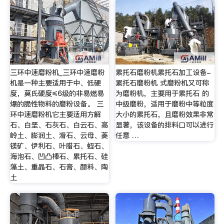
三环中速磨粉机_三环中速磨粉
累托石磨粉机累托石加工设备-
机是一种主要适用于中、低硬
累托石磨粉机 式磨粉机又可称
度，莫氏硬度≤6级的非易燃易
为磨粉机，主要用于累托石 的
爆的脆性物料的磨粉设备。 三
中级磨粉，适用于磨粉中等粒度
环中速磨粉机它主要适用方解
大小的累托石，且磨粉效果非常
石、白垩、石灰石、白云石、高
显著，该设备的排料口可以进行
岭土、膨润土、滑石、云母、菱
任意 …
镁矿、伊利石、叶腊石、蛭石、
海泡石、凹凸棒石、累托石、硅
藻土、重晶石、石膏、颜料、陶
土