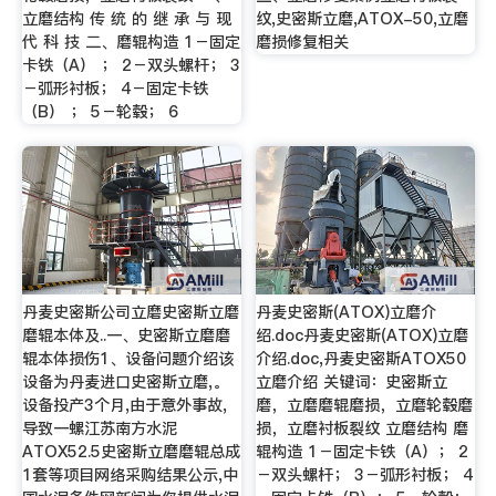
立磨结构 传 统 的 继 承 与 现
纹,史密斯立磨,ATOX-50,立磨
代 科 技 二、磨辊构造 1－固定
磨损修复相关
卡铁（A） ； 2－双头螺杆； 3
－弧形衬板； 4－固定卡铁
（B） ； 5－轮毂； 6
丹麦史密斯公司立磨史密斯立磨
丹麦史密斯(ATOX)立磨介
磨辊本体及..一、史密斯立磨磨
绍.doc丹麦史密斯(ATOX)立磨
辊本体损伤1、设备问题介绍该
介绍.doc,丹麦史密斯ATOX50
设备为丹麦进口史密斯立磨,。
立磨介绍 关键词：史密斯立
设备投产3个月,由于意外事故,
磨，立磨磨辊磨损，立磨轮毂磨
导致一螺江苏南方水泥
损，立磨衬板裂纹 立磨结构 磨
ATOX52.5史密斯立磨磨辊总成
辊构造 1－固定卡铁（A）； 2
1套等项目网络采购结果公示,中
－双头螺杆； 3－弧形衬板； 4