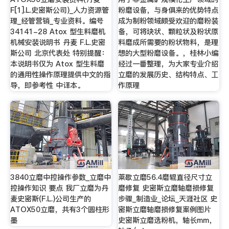
F[1].L.史密斯公司)_人力资源管
粉磨设备，与身俱来的优势特点
理_经管营销_专业资料。编号
成为制粉领域颇受欢迎的磨粉装
34141-28 Atox 型生料磨机
备，可将块状、颗粒状及粉状原
机械安装说明书 丹麦 F.L.史密
料磨成所需要的粉状物料，是理
斯公司 北京代表处 特别提醒：
想的大型粉磨设备。，桂林小编
本说明书仅为 Atox 型生料磨
经过一番整理，为大家专业介绍
的通用性操作原理提供中文的指
立磨的发展历史、结构特点、工
导，即参考性 中译本。
作原理
3840立磨中控操作参数_立磨中
莱歇立磨56.4磨辊直径尺寸立
控操作知识 要点 我厂立磨为丹
磨修复 史密斯立磨轴磨损修复
麦史密斯(F.L.)公司生产的
步骤_制造业_论坛_天涯社区 史
ATOX50立磨，共有3个圆柱形
密斯立磨轴磨损修复案例图片
墨
史密斯立磨选粉机，轴长mm，