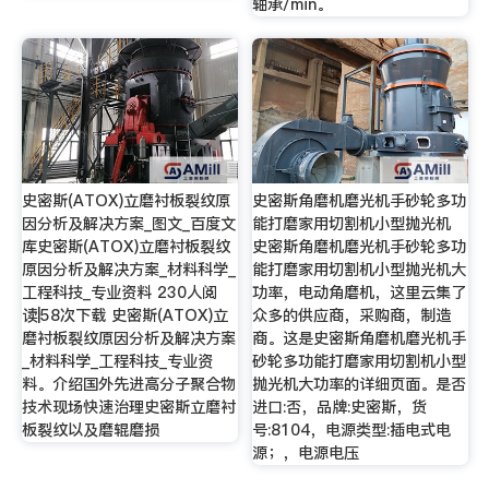
轴承/min。
史密斯(ATOX)立磨衬板裂纹原
史密斯角磨机磨光机手砂轮多功
因分析及解决方案_图文_百度文
能打磨家用切割机小型抛光机
库史密斯(ATOX)立磨衬板裂纹
史密斯角磨机磨光机手砂轮多功
原因分析及解决方案_材料科学_
能打磨家用切割机小型抛光机大
工程科技_专业资料 230人阅
功率，电动角磨机，这里云集了
读|58次下载 史密斯(ATOX)立
众多的供应商，采购商，制造
磨衬板裂纹原因分析及解决方案
商。这是史密斯角磨机磨光机手
_材料科学_工程科技_专业资
砂轮多功能打磨家用切割机小型
料。介绍国外先进高分子聚合物
抛光机大功率的详细页面。是否
技术现场快速治理史密斯立磨衬
进口:否，品牌:史密斯，货
板裂纹以及磨辊磨损
号:8104，电源类型:插电式电
源；，电源电压