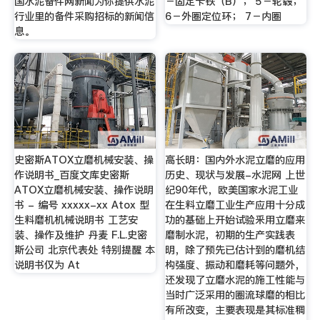
国水泥备件网新闻为你提供水泥
－固定卡铁（B）； 5－轮毂；
行业里的备件采购招标的新闻信
6－外圈定位环； 7－内圈
息。
史密斯ATOX立磨机械安装、操
高长明：国内外水泥立磨的应用
作说明书_百度文库史密斯
历史、现状与发展-水泥网 上世
ATOX立磨机械安装、操作说明
纪90年代，欧美国家水泥工业
书 - 编号 xxxxx-xx Atox 型
在生料立磨工业生产应用十分成
生料磨机机械说明书 工艺安
功的基础上开始试验釆用立磨来
装、操作及维护 丹麦 F.L.史密
磨制水泥，初期的生产实践表
斯公司 北京代表处 特别提醒 本
明，除了预先已估计到的磨机结
说明书仅为 At
构强度、振动和磨耗等问题外，
还发现了立磨水泥的施工性能与
当时广泛采用的圈流球磨的相比
有所改变，主要表现是其标准稠