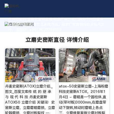
作为专业的 立磨史密斯直径 制造厂家，我们致力于为您量身
定制高价值的粉体加工系统方案。获取厂家直销报价及技术支
持，请拨打：+8618037793862
立磨史密斯直径 详情介绍
丹麦史密斯(ATOX)立磨介绍._
atox-50史密斯立磨-上海粉磨
图文_百度文库传 统 的 继 承
科技史密斯ATOX，2016年1
与 现 代 科 技 丹麦史密斯
月4日 - 磨辊是一个圆柱体,直
ATOX50 立磨介绍 关键词：史
径(带衬板)3000mm,在磨盘带
密斯立磨，立磨磨辊磨损，立磨
动下旋转,转动时磨辊上各点
轮毂磨损，立磨衬板裂纹 一、
三、立磨修复案例立磨衬板裂