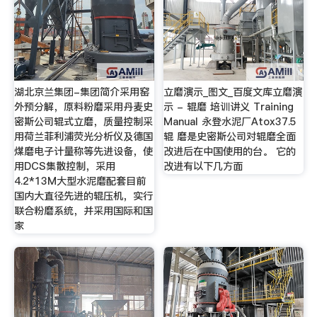
湖北京兰集团-集团简介采用窑
立磨演示_图文_百度文库立磨演
外预分解，原料粉磨采用丹麦史
示 - 辊磨 培训讲义 Training
密斯公司辊式立磨，质量控制采
Manual 永登水泥厂Atox37.5
用荷兰菲利浦荧光分析仪及德国
辊 磨是史密斯公司对辊磨全面
煤磨电子计量称等先进设备，使
改进后在中国使用的台。 它的
用DCS集散控制，采用
改进有以下几方面
4.2*13M大型水泥磨配套目前
国内大直径先进的辊压机，实行
联合粉磨系统，并采用国际和国
家