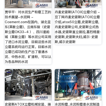
贾华平：对水泥生产粉磨工艺的
丹麦史密斯(ATOX)立磨介绍 -
技术展望-水泥网 -
豆丁网丹麦史密斯(ATOX)立磨
Ccement.com在国内，湖北亚
介绍,atox50立磨,史密斯立磨,
东(莱歇立磨)、云南东骏（史密
丹麦史密斯公司,史密斯立式热
斯立磨OK33-4 ）、四川星船
水器,史密斯直立提拉,葛烈格里·
城（莱歇立磨）等水泥公司采用
史密斯,史密斯夫妇,威尔·史密
了进口水泥立磨，目前这些水泥
斯,威尔史密斯
立磨系统均运行正常。目前水泥
立磨已成功的生产出了普通水
泥、中热水泥、矿渣粉，可以认
为各品种的水泥
史密斯ATOX立磨机械安装、操
水泥粉磨_水泥粉磨是水泥制造