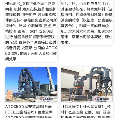
作说明书_文档下载立磨工艺说
的后工序，也是耗电多的工序。
明书 机械说明:安装,操作和维护
其主要功能在于将水泥熟料（及
流程说明 用于用户 因为很多部
缓凝剂、性能调节材料等）粉磨
件的安装不是按照史密斯公司所
适宜的粒度（以细度、比表面积
设计的, 所以 立磨操作 要点 严
等表示），形成一定的颗粒级
格按照 设备 厂家的 安装说明
配，增大其水化面积，加速水化
进行 油压系统和润滑系统管线
速率，满足水泥浆体凝结，硬化
的 安装 确保各个油路接口密封
要求。
横看丹麦 史密斯 公司的 ATOX
50 磨机 的设计采用大直径回转
阀效果
ATOX50立磨安装资料(丹麦
【深度好文】什么是立磨？_桂
F[1].L.史密斯公司)_百度文库
林什么是立磨 立磨，是广泛应
ATOX50立磨安装资料(丹麦
用于非金属矿规模化生产领域的