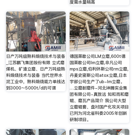
度需水量稍高
日产万吨级熟料煅烧技术与装备
德国莱歇公司LM立磨,600t德
_江苏鹏飞集团股份有限 立式磨
国莱歇公司lm立磨,非凡公司
煤机、矿渣立磨、日产万吨级熟
mps立磨,伯利休斯公司rm立磨,
料煅烧技术与装备 当代世界水
丹麦史密斯公司atox立磨,日本
泥工业中，熟料煅烧能力单线达
宇部公司生产了ub-lm立磨。
到3000～5000t/d的可谓
…立磨耐磨件-河北坤腾实业集
团有限公司-真致远 知和而和磨
辊、磨瓦产品简介 我公司大型
立磨辊套、盘衬国产化攻关项目
已列为河北省科委2005年创新
研制项目。