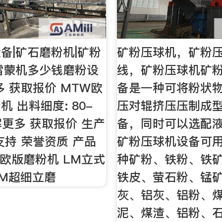
备|矿石磨粉机|矿粉
矿粉压球机，矿粉
雷蒙机多少钱磨粉设
线，矿粉压球机矿
多 获取报价 MTW欧
备是一种可将粉状
 出料细度: 80-
压对辊挤压压制成
解更多 获取报价 生产
备，同时可以选配
支持 荣誉资质 产品
矿粉压球机设备可
W欧版磨粉机 LM立式
种矿粉、铁粉、铁
UM超细立磨
铁皮、萤石粉、锰
灰、铝灰、铝粉、
泥、煤渣、铝粉、