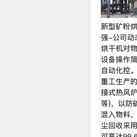
新型矿粉
强-公司动
烘干机对
设备操作
自动化控。
重工生产
接式热风炉
等)，以防
混入物料
尘回收采用
可高达99.