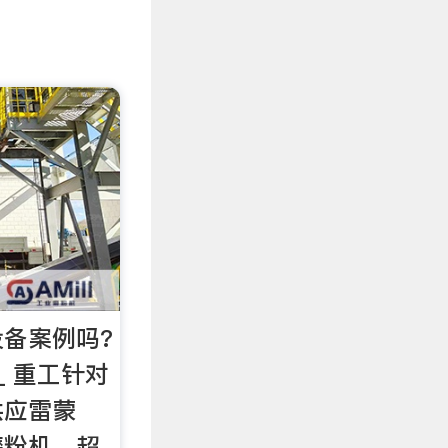
备案例吗?
_ 重工针对
供应雷蒙
磨粉机、超