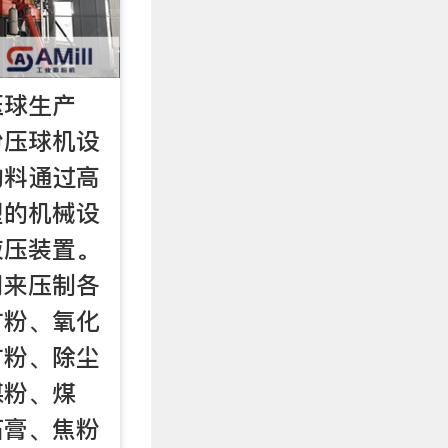
压球生产
粉压球机设
物料通过高
型的机械设
液压装置。
用来压制各
矿粉、氧化
矿粉、除尘
煤粉、煤
石膏、焦粉