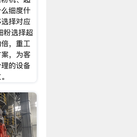
什么细度什
够选择对应
细粉选择超
功倍，重工
方案，为客
合理的设备
收。