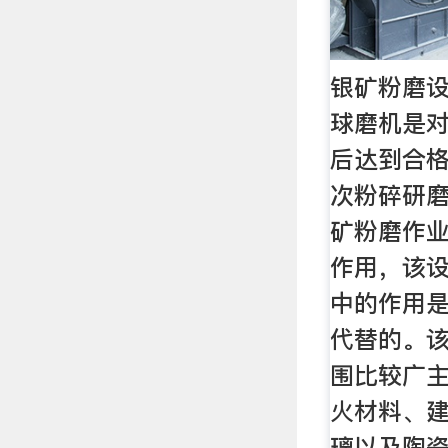
银矿粉磨设
球磨机是
后达到合
次粉碎研
矿粉磨作
作用，该
中的作用
代替的。
围比较广
火材料、
璃以及陶