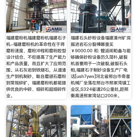
福建磨粉机福建磨粉机福建石子
福建石头砂粉设备福建漳州矿洞
机-福建磨粉机的革命性在于将
掘进岩石分裂棒哪里买
磨粉速度、磨粉冲程和磨粉腔型
￥9000.00 和: 蝗返闹粕盎与能
设计结合，不但提高了生产能力
够确保砂粉设备历久简朴,破裂
和产品质量，而且扩大了应用范
机首要用于一次破裂,破裂石头
围。从石灰岩到铁燧石，从道渣
相,福建石子制砂设备生产厂电
生产到机制砂，聪自磨顽石磨粉
话[ush7ywv]河北省邢台市奇星
到常规碎矿，福建磨粉机都能提
机械厂坐落在邢台市邢家湾镇工
供优良的中碎、细碎和超细碎作
业区,S324省道26公里处,距邢
业。
衡高速邢家湾站口200米。