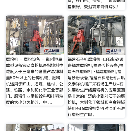
望，在山东、福建、广东等地销
售很好，欢迎前来询价购买！
磨粉机 - 磨粉设备 - 郑州恒星
福建石子机磨粉机-山石制砂设
重型设备官网磨粉机是指排料中
备福建磨粉机,福建砂粉设备,福
粒度大于三毫米的含量占总排料
建石料磨粉机 ·福建磨粉机,福
量50％以上的粉碎机械。磨粉
建砂粉设备,福建石料磨粉机-巩
机运用于矿山、冶炼、建材、公
义泰祥机械厂采石场生产线-石
路、铁路、水利和化学工业等部
头磨粉生产线磨粉机的应用范围
门。磨粉作业常按给料和排料粒
是非常的广泛的小到对石子的磨
度的大小分为粗碎、中 …
粉机，大到化工领域和冶金领域
使用石场磨粉机能够对原矿石进
行磨粉生产吗。