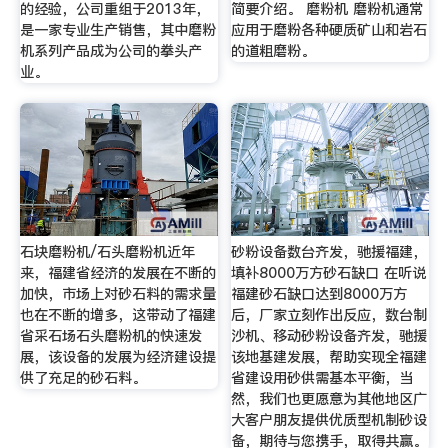
的经验，公司重组于2013年，
简要介绍。 磨粉机 磨粉机通常
是一家专业生产销售，其中磨粉
应用于磨粉各种硬质矿山和岩石
机系列产品成为公司的拳头产
的道粗磨粉。
业。
石块磨粉机/石头磨粉机近年
砂粉设备数台齐发，驰援福建，
来，福建省经济的发展在不断的
填补8000万方砂石缺口 在听说
加快，市场上对砂石料的需求量
福建砂石缺口达到8000万方
也在不断的增多，这带动了福建
后，厂家立刻作出反应，数台制
省采石场石头磨粉机的快速发
沙机、移动砂粉设备齐发，驰援
展，该设备的发展为经济建设提
该地基建发展，帮助实现全福建
供了充足的砂石料。
省建设用砂供需基本平衡，当
然，我们也更愿意为其他地区广
大客户朋友提供优质型机制砂设
备，期待与您携手，取得共赢。