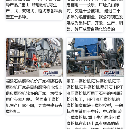
导产品,“宝山”牌磨粉机,可生
启锚地——长乐，厂址负山际
产、式、双辊式、锤式等各种类
海，交通十分便利。 经过二十
型五十多种。
多年的艰苦创业，我公司现已发
展成为集科研、开发、生产、销
售、砖厂成套自动化设备的
福建石头磨粉机价厂家福建石头
重工—磨粉机|石头磨粉机|石子
磨粉机厂家是目前磨粉机市场上
磨粉机|石料磨粉机|煤矸石 HPT
供应磨粉机较多的厂家，为很多
液压磨粉机可用于石料的中细碎
用户带去方便。 然而由于磨粉
粉碎加工，HPT液压磨粉机的
机生产厂家不同，导致福建石头
磨粉细度取决于磨粉腔型，一般
磨粉机。
标准型适用于中碎、中..详细 旋
回式磨粉机 重工生产的旋回式
磨粉机在市场上具有很高的威