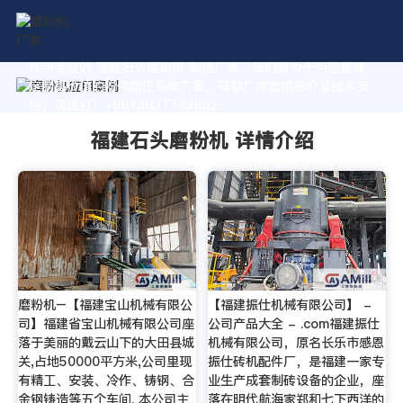
作为专业的 福建石头磨粉机 制造厂家，我们致力于为您量身
定制高价值的粉体加工系统方案。获取厂家直销报价及技术支
持，请拨打：+8618037793862
福建石头磨粉机 详情介绍
磨粉机–【福建宝山机械有限公
【福建振仕机械有限公司】 -
司】福建省宝山机械有限公司座
公司产品大全 - .com福建振仕
落于美丽的戴云山下的大田县城
机械有限公司，原名长乐市感恩
关,占地50000平方米,公司里现
振仕砖机配件厂，是福建一家专
有精工、安装、冷作、铸钢、合
业生产成套制砖设备的企业，座
金钢铸造等五个车间. 本公司主
落在明代航海家郑和七下西洋的