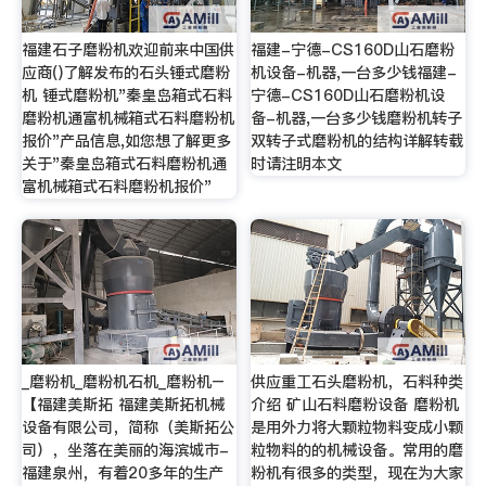
福建石子磨粉机欢迎前来中国供
福建-宁德-CS160D山石磨粉
应商()了解发布的石头锤式磨粉
机设备-机器,一台多少钱福建-
机 锤式磨粉机"秦皇岛箱式石料
宁德-CS160D山石磨粉机设
磨粉机通富机械箱式石料磨粉机
备-机器,一台多少钱磨粉机转子
报价"产品信息,如您想了解更多
双转子式磨粉机的结构详解转载
关于"秦皇岛箱式石料磨粉机通
时请注明本文
富机械箱式石料磨粉机报价"
_磨粉机_磨粉机石机_磨粉机–
供应重工石头磨粉机，石料种类
【福建美斯拓 福建美斯拓机械
介绍 矿山石料磨粉设备 磨粉机
设备有限公司，简称（美斯拓公
是用外力将大颗粒物料变成小颗
司），坐落在美丽的海滨城市-
粒物料的的机械设备。常用的磨
福建泉州，有着20多年的生产
粉机有很多的类型，现在为大家