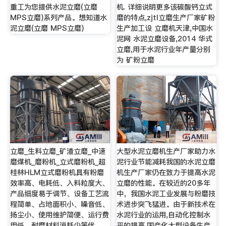
重工为您提供水泥立磨(立磨
机. 详细说明更多该碳酸钙立式
MPS立磨)系列产品。想知道水
磨的特点,zjtl立磨生产厂家矿粉
泥立磨(立磨 MPS立磨)
生产加工设 立磨机天津,中国水
泥网 水泥立磨设备,2014 华式
立磨,用于水泥行业年产量分别
为 矿粉立磨
立磨_生料立磨_矿渣立磨_中速
大型水泥立磨机生产厂家助力水
磨煤机_磨粉机_立式磨粉机_超
泥行业节能减耗我国的水泥立磨
桂林HLM立式磨粉机具有粉磨
机生产厂家仍在致力于提高水泥
效率高、电耗低、入料粒度大、
立磨的性能。在较近的20多年
产品细度易于调节、设备工艺流
中，我国水泥工业发展与粉磨技
程简单、占地面积小、噪音低、
术进步突飞猛进。由于新技术在
扬尘小、使用维护简便、运行费
水泥行业的运用,自动化控制水
用低、耐磨材料消耗少等优
平的提高,国产化大型设备生产