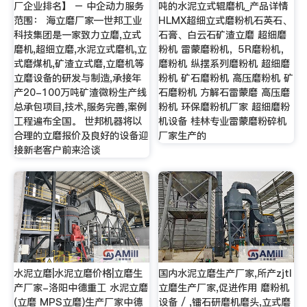
厂企业排名】 – 中企动力服务
吨的水泥立式辊磨机_产品详情
范围： 海立磨厂家—世邦工业
HLMX超细立式磨粉机石英石、
科技集团是一家致力立磨,立式
石膏、白云石矿渣立磨 超细磨
磨机,超细立磨,水泥立式磨机,立
粉机 雷蒙磨粉机，5R磨粉机，
式磨煤机,矿渣立式磨,立磨机等
磨粉机 纵摆系列磨粉机 超细磨
立磨设备的研发与制造,承接年
粉机 矿石磨粉机 高压磨粉机 矿
产20-100万吨矿渣微粉生产线
石磨粉机 方解石雷蒙磨 高压磨
总承包项目,技术,服务完善,案例
粉机 环保磨粉机厂家 超细磨粉
工程遍布全国。 世邦机器将以
机设备 桂林专业雷蒙磨粉碎机
合理的立磨报价及良好的设备迎
厂家生产的
接新老客户前来洽谈
水泥立磨|水泥立磨价格|立磨生
国内水泥立磨生产厂家,所产zjtl
产厂家-洛阳中德重工 水泥立磨
立磨生产厂家,促进作用 磨粉机
(立磨 MPS立磨)生产厂家中德
设备 / ,镭石研磨机磨头,立式磨