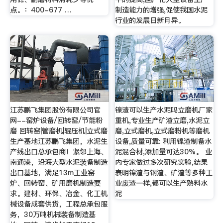
点。：400-677 …
制造能力的增强,促使我国水泥
行业的发展日新月异。
江苏鹏飞集团股份有限公司官
镍渣可以生产水泥吗立磨机厂家
网--窑炉设备/回转窑/节能粉
重机,专业生产矿渣立磨,水泥立
磨 回转窑|管磨机|辊压机|立式磨
磨,立式磨机,立式磨粉机等磨机
生产基地江苏鹏飞集团，水泥生
设备,质量可靠: 利用镍渣制备水
产线出口总承包商！紧邻上海、
泥混合材,添加量可达30%。 业
南通港，沿海大型水泥装备制造
内专家做过多次研究实验,结果
出口基地，满足13m工业窑
表明镍渣与钢渣、矿渣等多种工
炉、回转窑、矿用磨机制造要
业废渣一样,都可以生产熟料水
求。建材、环保、冶金、化工机
泥
械设备成套供货，工程总承包服
务，30万吨机械装备制造基