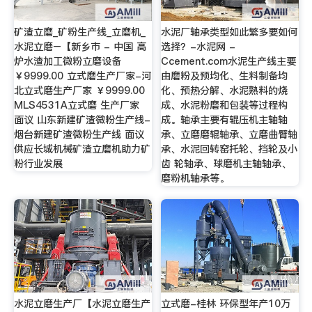
矿渣立磨_矿粉生产线_立磨机_
水泥厂轴承类型如此繁多要如何
水泥立磨–【新乡市 - 中国 高
选择？-水泥网 -
炉水渣加工微粉立磨设备
Ccement.com水泥生产线主要
￥9999.00 立式磨生产厂家-河
由磨粉及预均化、生料制备均
北立式磨生产厂家 ￥9999.00
化、预热分解、水泥熟料的烧
MLS4531A立式磨 生产厂家
成、水泥粉磨和包装等过程构
面议 山东新建矿渣微粉生产线-
成。轴承主要有辊压机主轴轴
烟台新建矿渣微粉生产线 面议
承、立磨磨辊轴承、立磨曲臂轴
供应长城机械矿渣立磨机助力矿
承、水泥回转窑托轮、挡轮及小
粉行业发展
齿 轮轴承、球磨机主轴轴承、
磨粉机轴承等。
水泥立磨生产厂【水泥立磨生产
立式磨-桂林 环保型年产10万