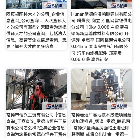
网页视图孙大才的公司_企业信
Hunan常德临澧鸿鹏建材有限公
息查询_公司查询 - 天眼查孙大
司 粉煤灰 向立民 国网常德供电
才的公司有哪些？天眼查为您提
分公司 10kv 0.008 4 临澧县
供孙大才的公司查询，包括法人
梁冯新型墙体材料有限公司 环
信息，高管等企业信息查询，想
保砖 卓志平 国网临澧供电公司
要了解孙大才的更多信息
0.015 5 湖南安福气门有限公
司 汽车内燃机配件 郑家宏
0.06 6 临澧县新安
常德市恒兴工贸有限公司_[信息
常德卷烟厂易地技术改造项目建
查询_工商查询_常德市恒兴工贸
设加速推进_频道-常德_腾讯网
有限公司怎么样?企典企业信息
·常德少量商品房面临土地证即
查询为您提供常德市恒兴工贸有
将到期 或将交出让金 ·常德一