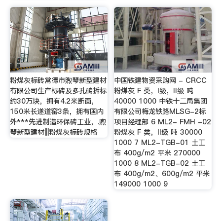
粉煤灰标砖常德市煦琴新型建材
中国铁建物资采购网 - CRCC
有限公司生产标砖及多孔砖拆标
粉煤灰 F 类，I级，II级 吨
约30万块，拥有4.2米断面，
40000 1000 中铁十二局集团
150米长遂道窑3条，拥有国内
有限公司梅龙铁路MLSG-2标
外***先进制造环保砖工业，.煦
项目经理部 6 ML2- FMH -02
琴新型建材|||粉煤灰标砖规格
粉煤灰 F 类，II级 吨 30000
1000 7 ML2-TGB-01 土工
布 400g/m2 平米 270000
1000 8 ML2-TGB-02 土工
布 400g/m2、600g/m2 平米
149000 1000 9