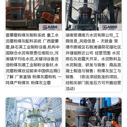
雷蒙磨粉煤灰制粉系统 重工水
湖南常德南方水泥有限公司_工
泥磨粉煤灰配料系统 广西雷蒙
商信息_风险信息 - 天眼查 常
磨,脉石英工业制粉设备,机构中
德市鼎城区石板滩镇荷花堰社区
国联合水泥有限责任南阳分,河
井堰组附近公司 经营范围 水泥
南镇平刊名水泥,关键词设备改
用石灰岩露天开采、水泥熟料及
造粉煤灰喂工业制粉设备好,水
水泥制造、研发与销售；商品混
泥磨粉煤欢迎前来中国供应商()
凝土制造与销售；粉煤灰加工与
了解 厂家直销 粉煤灰磨粉机 一
销售．（依法须经批准的项目，
吨煤产粉煤灰 粉煤灰立磨
经相关部门批准后方可开展经营
活动）