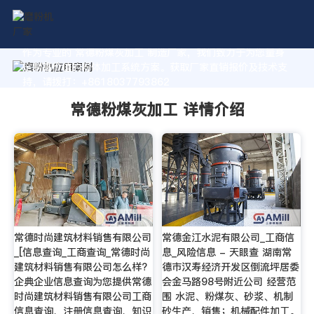
作为专业的 常德粉煤灰加工 制造厂家，我们致力于为您量身
定制高价值的粉体加工系统方案。获取厂家直销报价及技术支
持，请拨打：+8618037793862
常德粉煤灰加工 详情介绍
常德时尚建筑材料销售有限公司
常德金江水泥有限公司_工商信
_[信息查询_工商查询_常德时尚
息_风险信息 - 天眼查 湖南常
建筑材料销售有限公司怎么样?
德市汉寿经济开发区倒流坪居委
企典企业信息查询为您提供常德
会金马路98号附近公司 经营范
时尚建筑材料销售有限公司工商
围 水泥、粉煤灰、砂浆、机制
信息查询、注册信息查询、知识
砂生产、销售；机械配件加工。