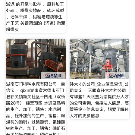
淤泥 的开采与贮存 、原料加工
处理 、粉煤灰掺配 、砖坯成型
、坯体干燥 、码窑与焙烧等生
产工艺 关键词:湖泊 (河道) 淤泥
粉煤灰
湖南石门特种水泥有限公司－启
孙大才的公司_企业信息查询_公
信宝 - qixin湖南省常德市石门
司查询 - 天眼查孙大才的公司
县新关镇新关社区十四组（双桥
有哪些？天眼查为您提供孙大才
路28号） 经营范围 水泥及熟料
的公司查询，包括法人信息，高
的生产、加工、销售；水泥制
管等企业信息查询，想要了解孙
品、砼外加剂的生产、销售；粉
大才的更多信息
煤灰的购销；过磷酸钙、氟硅酸
钠的生产、加工、销售；磷矿石
开采的投资管理；磷矿石加工、