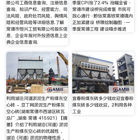
限公司工商信息查询、注册信息
季度CPI涨了2.4% 涨幅全省 ·
查询、知识产权、经营能力、司
常德市建设桥完成修复 市民可
法风险、政府处罚风险、舆情风
放心通行 ·黔张常高铁常德境内
险和经营风险等详细信息.了解
正加紧建设 桥墩绘制趣图 ·一
常德市恒兴工贸有限公司股东信
季度常德工程 建设稳步推进
息、企业年报对外投资信息上企
典企业信息查询.
利用湖泊河道淤泥生产粉煤灰空
宜春粉煤灰砖多少钱欢迎宜春粉
心砖 - 豆丁网淤泥生产粉煤灰
煤灰砖多少钱欢迎。2利用各种
空心砖(湖南常德市西湖区砖瓦
工业
总厂 ,湖南 常德 415921) 【摘
要】介绍了利用湖泊(河道) 淤泥
生产粉煤灰空心砖的优越性 、
湖泊 (河道) 淤泥的物理性质 、