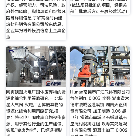
产权、经营能力、司法风险、政
(依法须经批准的项目，经相关
府处罚风险、舆情风险和经营风
部门批准后方可开展经营活动)
险等详细信息.了解常德时尚建
筑材料销售有限公司股东信息、
企业年报对外投资信息上企典企
业
网页视图火电厂固体废弃物的资
Hunan常德市广汇气体有限公司
源化综合利用策略研究 - 北极
气体制作 0.005 李强 湖南省常
星大气网 火电厂固体废弃物的
德市鼎城区灌溪镇 湖南天正科
资源化综合利用策略研究,摘
贸有限公司 加工制造 0.06 胡
要：将火电厂固体废弃物视作资
卫红 常德市鼎城区石板滩镇玉
源，用于其他行业的生产建设，
皇庵村观狮堰组 汉寿常鸿混凝
实现“变废为宝”，已经逐渐形
土有限公司 混凝土加工 0.002