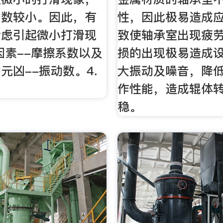
系数较小。因此，有
性，因此极易造成
考虑引起微小打滑现
致使轴承室出现疲
因素--摩擦系数以及
损的出现极易造成
元凶--振动数。4．
大振动及噪音，降
作性能，造成辊体
稳。