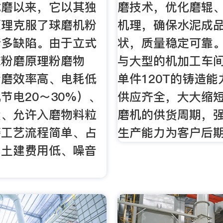
式磨以来，它以其独
磨技术，优化磨辊
原理克服了球磨机粉
机理，确保水泥成
诸多缺陷。由于立式
状，质量稳定可靠。
床粉磨原理粉磨物
与大型的机加工车
粉磨效率高、电耗低
单件120T的铸造
节电20～30%）、
供应齐全，大大缩
大、允许入磨物料粒
磨机的供货周期，
磨工艺流程简单、占
生产能力为客户后期
、土建费用低、噪音