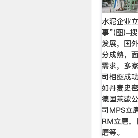
水泥企业立
事”(图)
发展，国
分成熟，
需求，多
司相继成功
如丹麦史密
德国莱歇公
司MPS立
RM立磨，
磨等。