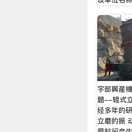
宇部興産機
题--辊式
经多年的
立磨的振 
原料间产