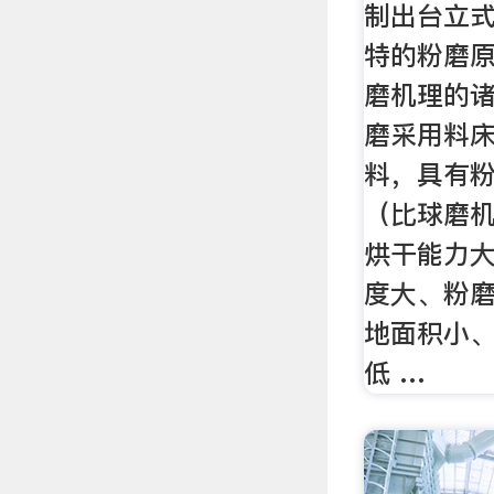
制出台立
特的粉磨
磨机理的
磨采用料
料，具有
（比球磨机
烘干能力
度大、粉
地面积小
低 …