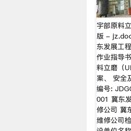
宇部原料
版 - jz.
东发展工
作业指导书
料立磨（U
案、 安全
编号: JDG
001 冀
修公司 冀
维修公司检
设单位名