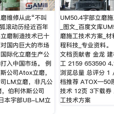
磨维修从此“不叫
UM50.4宇部立磨
-搜狐滚动历经近百年
_图文_百度文库UM
外立磨制造技术已十
磨施工技术方案_材
面对国内巨大的市场
程科技_专业资料。 
家国际化立磨生产公
文档贡献者 金龙 
打入中国市场。 例
工 2159 653590 
斯公司Atox立磨，
浏览总量 总评分 1 
司LM立磨，非凡公
档推荐 ATOX—5
磨，伯利休斯公司
技术 12页 3下载
日本宇部UB-LM立
工技术方案