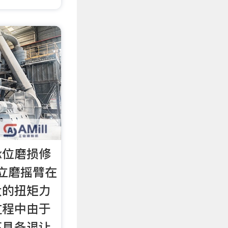
承位磨损修
立磨摇臂在
大的扭矩力
过程中由于
不具备退让