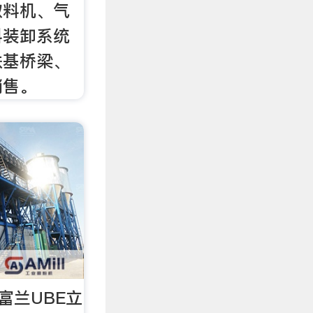
取料机、气
料装卸系统
铁基桥梁、
销售。
富兰UBE立