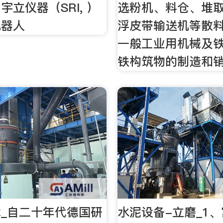
宇立仪器（SRI, ）
选粉机、料仓、堆
机器人
浮皮带输送机等散
一般工业用机械及
铁构筑物的制造和
_自二十年代德国研
水泥设备-立磨_1、