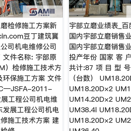
立磨检修施工方案新
宇部立磨业绩表_百
docin.com豆丁建筑冀
国内宇部立磨销售业
程公司机电维修公司
国内宇部立磨销售业
 文件名称: 宇部原
投产年份 国家 客 户
M）检修施工技术方
共计:87 项 目 型 
及环保施工方案 文件
（台数） UM18.20
C—JSFA-2011-
UM18.20D×2 UM1
东发展工程公司机电维
UM14.20D×2 UM2
东发展工程公司机电
UM38.4l UM18.20
修施工技术方案 建
UM18.20D×2 UM2
称检修
UM36.40