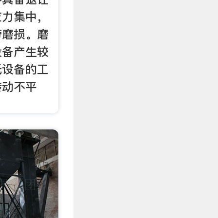
应力集中，
劳磨损。磨
设备产生较
低设备的工
转动不平