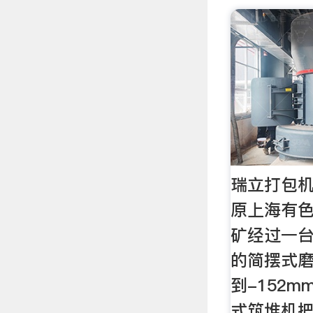
瑞立打包机
原上海有色
矿经过一台1
的简摆式
到-152
式筑堆机