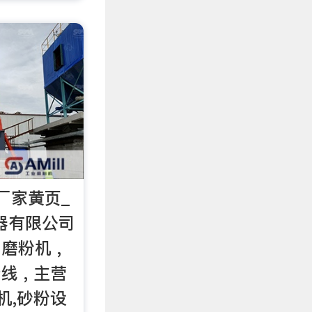
厂家黄页_
器有限公司
磨粉机 ,
线 , 主营
机,砂粉设