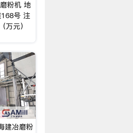
式磨粉机 地
68号 注
 （万元）
海建冶磨粉