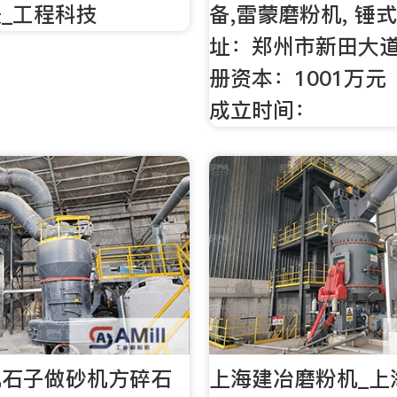
表_工程科技
备,雷蒙磨粉机, 锤
址：郑州市新田大道1
册资本：1001万元
成立时间：
机石子做砂机方碎石
上海建冶磨粉机_上