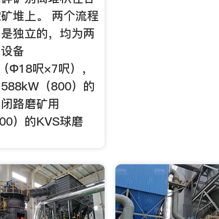
矿堆上。 两个流程
系是独立的，均为两
，设备
m（Ф18呎×7呎），
88kW（800）的
，闭路磨矿用
700）的KVS球磨