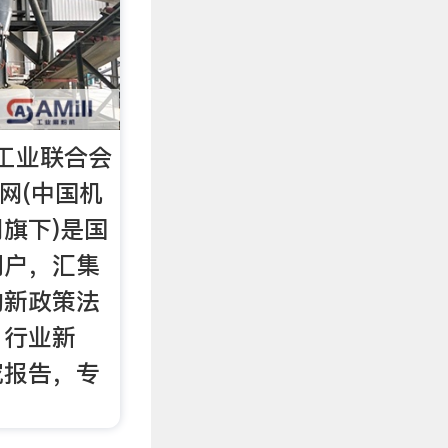
工业联合会
网(中国机
旗下)是国
门户，汇集
的新政策法
，行业新
究报告，专