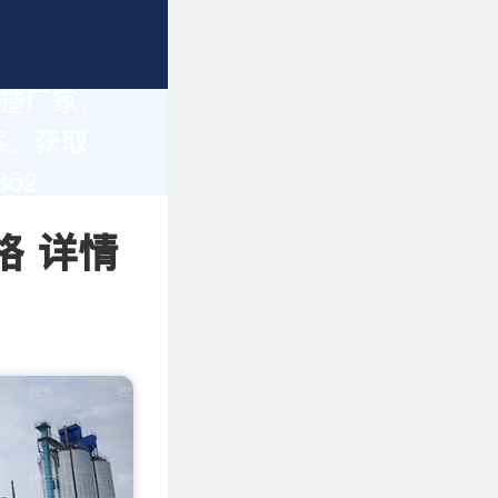
制造厂家，
案。获取
62
格 详情