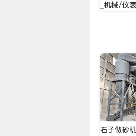
_机械/仪
石子做砂