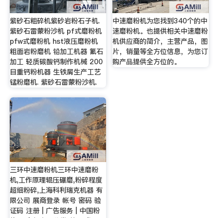
紫砂石粗碎机紫砂岩粉石子机.
中速磨粉机为您找到340个的中
紫砂石雷蒙粉沙机 pf式磨粉机
速磨粉机。也提供相关中速磨粉
pfw式磨粉机 hst液压磨粉机
机供应商的简介，主营产品，图
粗面岩粉磨机 铅加工机器 氟石
片，销量等全方位信息，为您订
加工 轻质碳酸钙制作机械 200
购产品提供全方位的。
目重钙粉机器 生铁屑生产工艺
锰粉磨机. 紫砂石雷蒙粉沙机.
三环中速磨粉机三环中速磨粉
机,工作原理辊压碾磨,粉碎程度
超细粉碎,上海科利瑞克机器 有
限公司 展商登录 帐号 密码 验
证码 注册 | 广告服务 | 中国粉