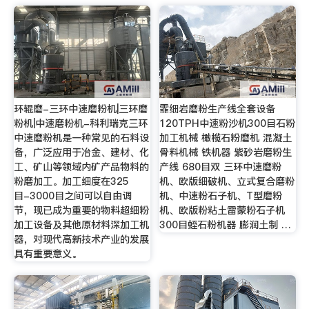
环辊磨-三环中速磨粉机|三环磨
霏细岩磨粉生产线全套设备
粉机|中速磨粉机-科利瑞克三环
120TPH中速粉沙机300目石粉
中速磨粉机是一种常见的石料设
加工机械 橄榄石粉磨机 混凝土
备，广泛应用于冶金、建材、化
骨料机械 铁机器 紫砂岩磨粉生
工、矿山等领域内矿产品物料的
产线 680目双 三环中速磨粉
粉磨加工。加工细度在325
机、欧版细破机、立式复合磨粉
目-3000目之间可以自由调
机、中速粉石子机、T型磨粉
节，现已成为重要的物料超细粉
机、欧版粉粘土雷蒙粉石子机
加工设备及其他原材料深加工机
300目蛭石粉机器 膨润土制 …
器，对现代高新技术产业的发展
具有重要意义。