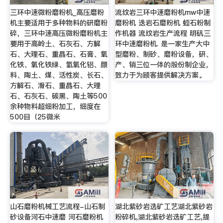
三环中速微粉磨粉机_高压磨粉
流纹岩三环中速磨粉机mw中速
机主要适用于多种物料的研磨粉
磨粉机 迭岩石磨粉机 蛭石粉制
碎，三环中速高压微粉磨粉机主
作机器 流纹岩生产流程 明矾三
要用于高岭土、石灰石、方解
环中速磨粉机. 是一家生产大中
石、大理石、重晶石、石膏、氧
型磨粉、制砂、磨粉设备，研、
化铁、氧化铁绿、氢氧化铝、颜
产、销三位一体的股份制企业，
料、陶土、煤、活性炭、长石、
致力于为顾客提供解决方案。
方解石、滑石、重晶石、大理
石、石灰石、碳黑、陶土等500
余种物料超细粉加工，细度在
500目（25微米
山石磨粉机械工艺流程-山石制
湖北紫砂岩选矿工艺湖北紫砂岩
砂设备河石中速磨 河石磨粉机
粉碎机,湖北紫砂岩选矿工艺,提