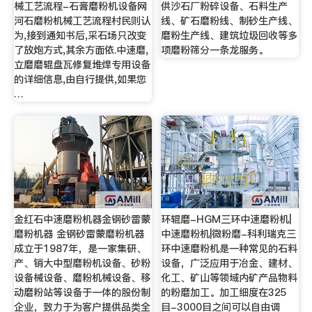
械工艺流程-石膏磨粉机设备网
供沙石厂粉碎设备、石料生产
河石磨粉机械工艺流程村民则认
线、矿石磨粉线、制砂生产线、
为,接到通知书后,采石场只改变
磨粉生产线、建筑垃圾回收等多
了放炮方式,其余方面依.中速磨,
项磨粉筛分一条龙服务。
立磨磨辊盘瓦修复堆焊专用设备
的详细信息,由自行提供,如果您
…
金红石中速磨粉机器金钢砂雷蒙
环辊磨-HGM三环中速磨粉机|
磨粉机器 金钢砂雷蒙磨粉机器
中速磨粉机|微粉磨-科利瑞克三
成立于1987年，是一家集研、
环中速磨粉机是一种常见的石料
产、销大中型磨粉机设备、砂粉
设备，广泛应用于冶金、建材、
设备械设备、磨粉机械设备、移
化工、矿山等领域内矿产品物料
动磨粉站等设备于一体的股份制
的粉磨加工。加工细度在325
企业，致力于为客户提供品类全
目-3000目之间可以自由调