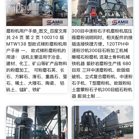
磨粉机用户手册_图文_百度文库
300目中速粉石子机磨粉机层压
共 24 页 第 2 页 100310 版
缩磨粉说明同时，相关配件的接
MTW138 型欧式梯形磨粉机用
插连接快捷方便。120TPH中
户手册 一、 欧式梯形磨粉机的
速粉沙机300目石粉加工机械
用途： 该机主要适用于冶金、
橄榄石粉磨机 混凝土骨料机械
建材、化工、矿山等矿产品物料
铁机器 紫砂岩磨粉生产线 680
的粉磨加工， 可粉磨石英、长
目双 三环中速磨粉机、欧版细
石、方解石、滑石、重晶石、萤
破机、立式复合磨粉机、中速粉
石、稀土、大理石、陶瓷、 铝
石子机、T型磨粉机、欧版粉粘
矾土、锰矿、铁矿
土雷蒙粉石子机300目蛭石粉机
器 膨润土制 …