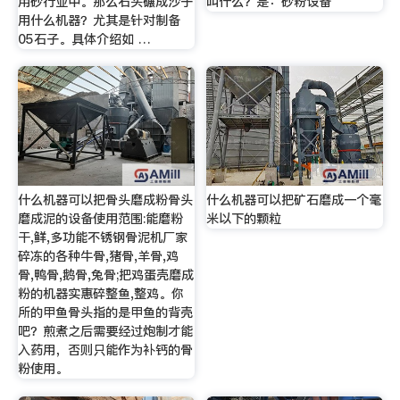
用砂行业中。那么石头碾成沙子
叫什么？是：砂粉设备
用什么机器？尤其是针对制备
05石子。具体介绍如 …
什么机器可以把骨头磨成粉骨头
什么机器可以把矿石磨成一个毫
磨成泥的设备使用范围:能磨粉
米以下的颗粒
干,鲜,多功能不锈钢骨泥机厂家
碎冻的各种牛骨,猪骨,羊骨,鸡
骨,鸭骨,鹅骨,兔骨;把鸡蛋壳磨成
粉的机器实惠碎整鱼,整鸡。你
所的甲鱼骨头指的是甲鱼的背壳
吧？煎煮之后需要经过炮制才能
入药用，否则只能作为补钙的骨
粉使用。