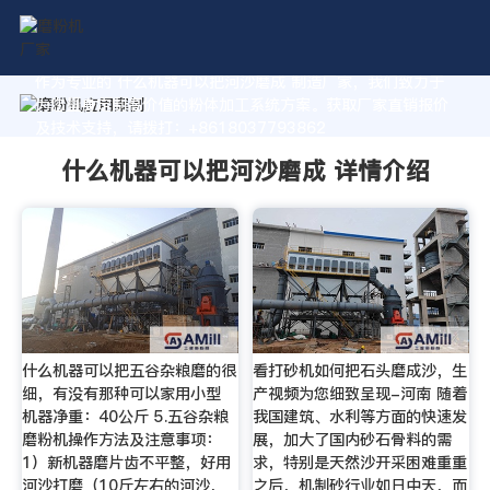
作为专业的 什么机器可以把河沙磨成 制造厂家，我们致力于
为您量身定制高价值的粉体加工系统方案。获取厂家直销报价
及技术支持，请拨打：+8618037793862
什么机器可以把河沙磨成 详情介绍
什么机器可以把五谷杂粮磨的很
看打砂机如何把石头磨成沙，生
细，有没有那种可以家用小型
产视频为您细致呈现-河南 随着
机器净重：40公斤 5.五谷杂粮
我国建筑、水利等方面的快速发
磨粉机操作方法及注意事项：
展，加大了国内砂石骨料的需
1）新机器磨片齿不平整，好用
求，特别是天然沙开采困难重重
河沙打磨（10斤左右的河沙，
之后，机制砂行业如日中天，而