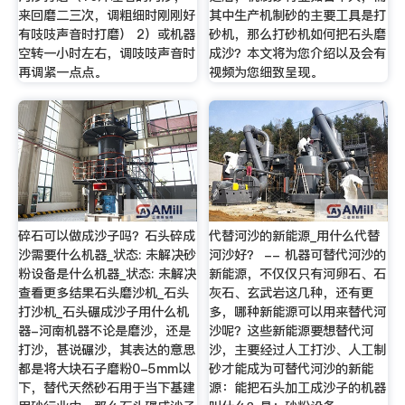
来回磨二三次，调粗细时刚刚好
其中生产机制砂的主要工具是打
有吱吱声音时打磨） 2）或机器
砂机，那么打砂机如何把石头磨
空转一小时左右，调吱吱声音时
成沙？本文将为您介绍以及会有
再调紧一点点。
视频为您细致呈现。
碎石可以做成沙子吗？石头碎成
代替河沙的新能源_用什么代替
沙需要什么机器_状态: 未解决砂
河沙好？ -- 机器可替代河沙的
粉设备是什么机器_状态: 未解决
新能源，不仅仅只有河卵石、石
查看更多结果石头磨沙机_石头
灰石、玄武岩这几种，还有更
打沙机_石头碾成沙子用什么机
多，哪种新能源可以用来替代河
器-河南机器不论是磨沙，还是
沙呢？这些新能源要想替代河
打沙，甚说碾沙，其表达的意思
沙，主要经过人工打沙、人工制
都是将大块石子磨粉0-5mm以
砂才能成为可替代河沙的新能
下，替代天然砂石用于当下基建
源：能把石头加工成沙子的机器