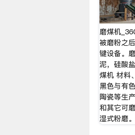
磨煤机_3
被磨粉之
键设备。
泥，硅酸盐
煤机 材料
黑色与有
陶瓷等生
和其它可
湿式粉磨