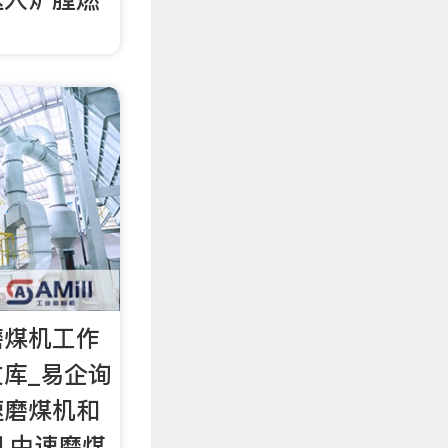
磨煤机工作
文库_易企询
速磨煤机和
,中速磨煤