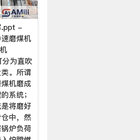
pt -
中速磨煤机
 机
统可分为直吹
大类。所谓
磨煤机磨成
膛的系统；
统是将磨好
粉仓中，然
据锅炉负荷
送入炉膛燃