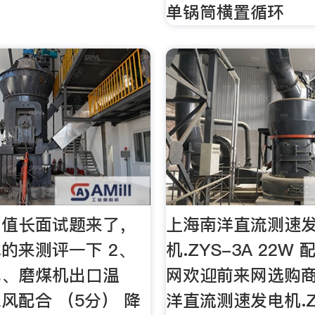
单锅筒横置循环
厂值长面试题来了，
上海南洋直流测速
的来测评一下 2、
机.ZYS-3A 22W
配、磨煤机出口温
网欢迎前来网选购
风配合 （5分） 降
洋直流测速发电机.Z