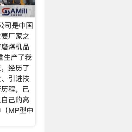
公司是中国
主要厂家之
产磨煤机品
沈重生产了我
来，经历了
发、引进技
苦历程，已
工自己的高
（MP型中