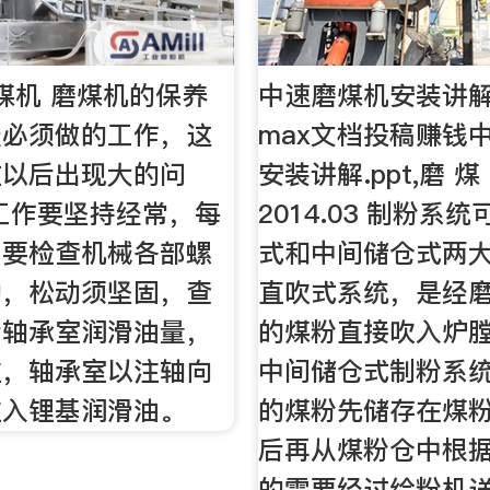
煤机 磨煤机的保养
中速磨煤机安装讲解.p
天必须做的工作，这
max文档投稿赚钱
在以后出现大的问
安装讲解.ppt,磨 煤
工作要坚持经常，每
2014.03 制粉系
，要检查机械各部螺
式和中间储仓式两
动，松动须坚固，查
直吹式系统，是经
后轴承室润滑油量，
的煤粉直接吹入炉
注，轴承室以注轴向
中间储仓式制粉系
注入锂基润滑油。
的煤粉先储存在煤
后再从煤粉仓中根
的需要经过给粉机