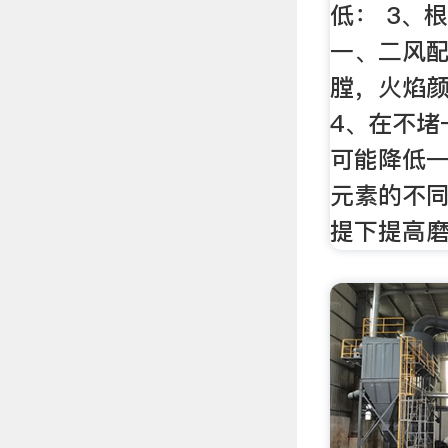
低： 3、
一、二风
膛，火焰颜
4、在不堵
可能降低
元素的不
提下提高