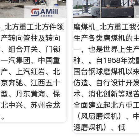
_北方重工北方件领
磨煤机_北方重工我
生产转向管柱及转向
生产各类磨煤机的
成、组合开关、门锁
一，也是世界上生
为一汽集团、中国重
种、。自1958年
日产、上汽红岩、北
国台钢球磨煤机以
北京奔驰、江西五十
仿造、自行设计开
重型、丹东黄海、保
术、消化创新等艰
河北中兴、苏州金龙
全面建立起北方重
套。
（风扇磨煤机）、中
速磨煤机）、低