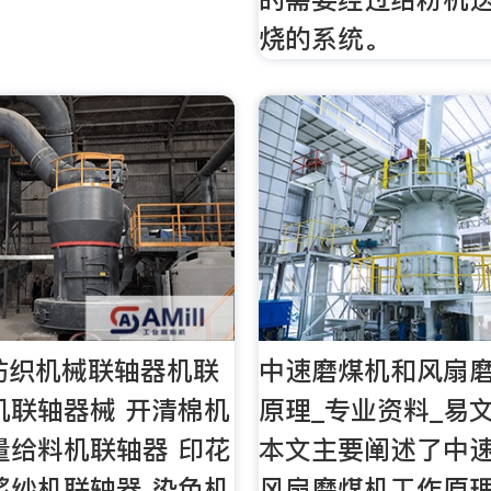
烧的系统。
纺织机械联轴器机联
中速磨煤机和风扇
机联轴器械 开清棉机
原理_专业资料_易
量给料机联轴器 印花
本文主要阐述了中
浆纱机联轴器 染色机
风扇磨煤机工作原理