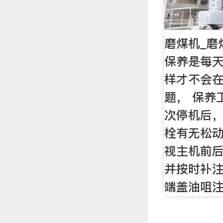
磨煤机_磨
保养是每
样才不会
题， 保养
次停机后
栓有无松
视主机前
并按时补
端盖油咀