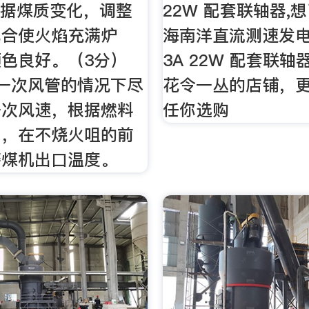
根据煤质变化，调整
22W 配套联轴器,
配合使火焰充满炉
海南洋直流测速发电机
色良好。（3分）
3A 22W 配套联
一次风管的情况下尽
花令一丛的店铺，更多
一次风速，根据燃料
任你选购
同，在不烧火咀的前
磨煤机出口温度。