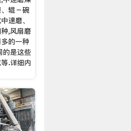
磨、辊－碗
式中速磨、
种,风扇磨
用多的一种
同的是这些
等.详细内