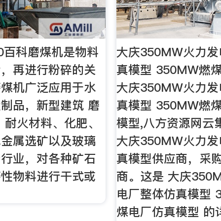
60百科磨煤机是物料
大庆350MW火力
后，再进行粉碎的关
真模型 350MW燃
磨煤机广泛应用于水
大庆350MW火力
制品，新型建筑 磨
真模型 350MW燃
、耐火材料、化肥、
模型,八方资源网云
色金属选矿以及玻璃
大庆350MW火力
产行业，对各种矿石
真模型供应商，采
磨性物料进行干式或
商。这是 大庆350
。
电厂整体仿真模型 3
煤电厂仿真模型 的