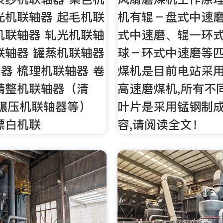
光机联轴器 起毛机联
机有辊－盘式中速
机联轴器 轧光机联轴
式中速磨、辊一环
联轴器 罐蒸机联轴器
球－环式中速磨等四
器 梳理机联轴器 卷
煤机是目前电站采
精整机联轴器（清
高速磨煤机,所有不
|碾压机联轴器等）
叶片是采用锰钢制成
漂白机联
容,请阅读全文！