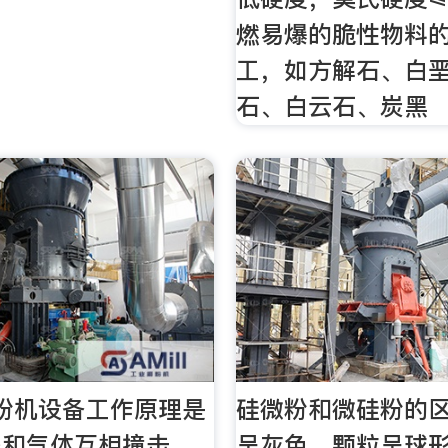
燃易爆的脆性物料
工，如方解石、白
石、白云石、炭黑
粉机设备工作原理是
硅微粉和微硅粉的区
碎和气体互相撞击，
呈灰色，颗粒呈球