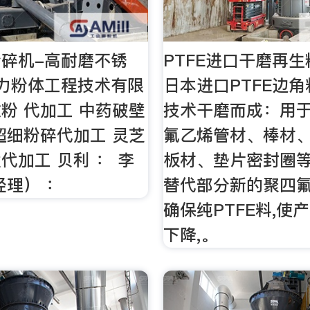
碎机-高耐磨不锈
PTFE进口干磨再生
力粉体工程技术有限
日本进口PTFE边角
粉 代加工 中药破壁
技术干磨而成：用
超细粉碎代加工 灵芝
氟乙烯管材、棒材
代加工 贝利 ： 李
板材、垫片密封圈等
经理） ：
替代部分新的聚四氟
确保纯PTFE料,使
下降,。