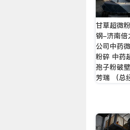
甘草超微粉
钢-济南倍
公司中药微
粉碎 中药
孢子粉破壁
芳瑞 （总