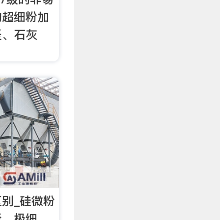
的超细粉加
垩、石灰
别_硅微粉
形，极细，