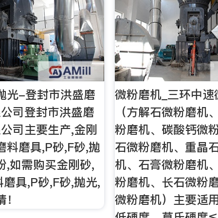
,抛光-登封市洪盛磨
微粉磨机_三环中速
限公司登封市洪盛磨
（方解石微粉磨机
公司主要生产,金刚
粉磨机、碳酸钙微
磨料磨具,P砂,F砂,抛
石微粉磨机、重晶
粉,如需购买金刚砂,
机、石膏微粉磨机
磨具,P砂,F砂,抛光,
粉磨机、长石微粉
请！
微粉磨机）主要适
低硬度，莫氏硬度≤