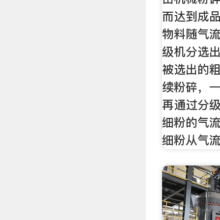
而达到成
物料随气
级机分选
被选出的
续粉碎，
再通过分
细粉的气
细粉从气