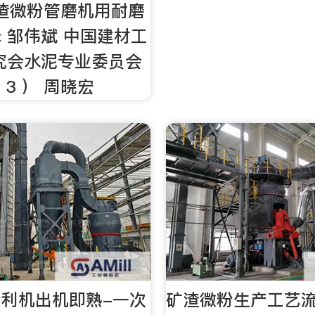
 矿渣微粉管磨机用耐磨
 邹伟斌 中国建材工
究会水泥专业委员会
10 3 ） 周晓宏
利机出机即熟-一次
矿渣微粉生产工艺流