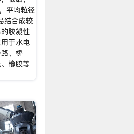
M，平均粒径
温下易结合成较
高的胶凝性
应用于水电
公路、桥
瓷、橡胶等