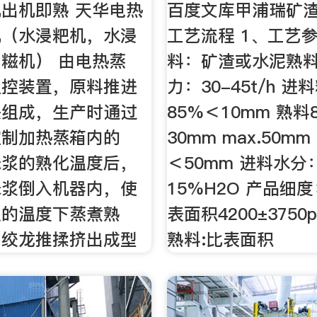
出机即熟 天华电热
百度文库甲浦瑞矿
机（水浸粑机，水浸
工艺流程 1、工艺
糍机） 由电热蒸
料：矿渣或水泥熟料
温控装置，原料推进
力：30-45t/h 
头组成，生产时通过
85%＜10mm 熟料
控制加热蒸箱内的
30mm max.50m
米浆的熟化温度后，
＜50mm 进料水分
米浆倒入机器内，使
15%H2O 产品细
定的温度下蒸煮熟
表面积4200±3750p
由绞龙推揉挤出成型
熟料:比表面积