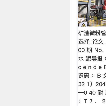
矿渣微粉
选择_论文_
00 期 No．
水 泥导报 C 
c e n d e
识码 ：B 
32 1）204
—0 40 
：T 7 ． 2