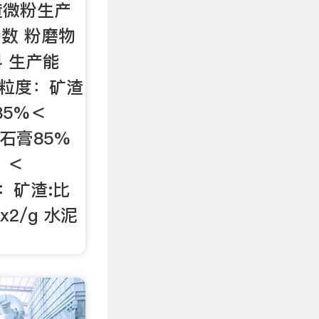
渣微粉生产
参数 粉磨物
 生产能
进料粒度：矿渣
85%＜
m 石膏85%
：＜
度：矿渣:比
x2/g 水泥