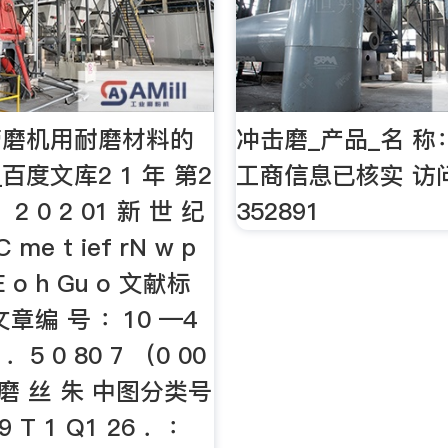
管磨机用耐磨材料的
冲击磨_产品_名 称
百度文库2 1 年 第2
工商信息已核实 访
 2 0 2 01 新 世 纪
352891
me t ief rN w p
 E o h Gu o 文献标
文章编 号 ：10 —4
 ．5 0 80 7 （0 00
耐 磨 丝 朱 中图分类号
9 T 1 Q1 26 ．：