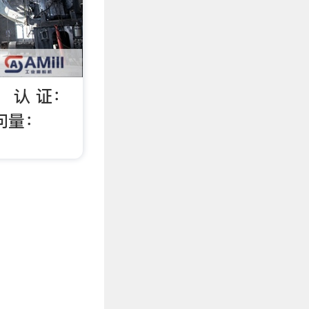
： 认 证：
问量：