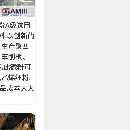
粉A级选用
料,以创新的
于生产聚四
、车削板、
.此微粉可
乙烯细粉,
产品成本大大