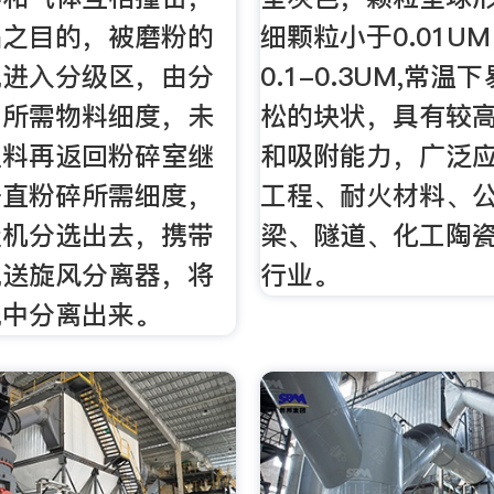
品之目的，被磨粉的
细颗粒小于0.01U
流进入分级区，由分
0.1-0.3UM,常
出所需物料细度，未
松的块状，具有较
粗料再返回粉碎室继
和吸附能力，广泛
一直粉碎所需细度，
工程、耐火材料、
级机分选出去，携带
梁、隧道、化工陶
流送旋风分离器，将
行业。
流中分离出来。