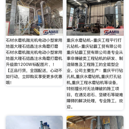
石材水磨机抛光机电动小型家用
重庆水磨钻机-重庆工程平行打
地面大理石结晶注水角磨打磨
孔钻机-重庆钻霸工贸有限公司
石材水磨机抛光机电动小型家用
重庆钻霸工贸有限公司是专业从
地面大理石结晶注水角磨打磨机
事非爆破类工程钻机的研发、制
升级款1200W标配图片、！
造销售及工程施工的全能型企
【正品行货，全国配送，心动不
业。公司主要生产：重庆平行钻
如行动，立即购买享受更多优惠
孔机,重庆水磨钻机,重庆打孔钻
哦！
机,重庆工程水磨钻机等设备，
特别擅长对无法爆破的施工项
目，在遇见岩石、坚硬石等疑难
障碍的解决处理，专业施工，欢
迎。