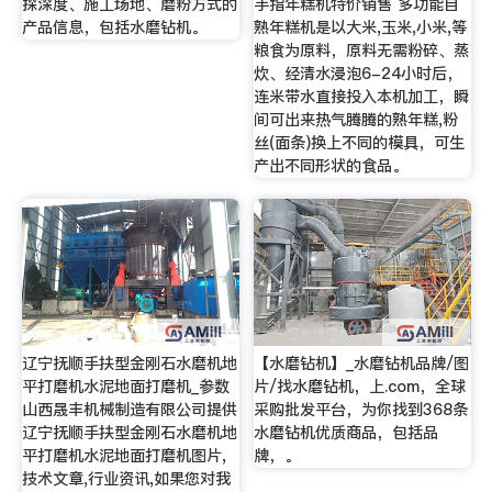
探深度、施工场地、磨粉方式的
手指年糕机特价销售 多功能自
产品信息，包括水磨钻机。
熟年糕机是以大米,玉米,小米,等
粮食为原料，原料无需粉碎、蒸
炊、经清水浸泡6-24小时后，
连米带水直接投入本机加工，瞬
间可出来热气腾腾的熟年糕,粉
丝(面条)换上不同的模具，可生
产出不同形状的食品。
辽宁抚顺手扶型金刚石水磨机地
【水磨钻机】_水磨钻机品牌/图
平打磨机水泥地面打磨机_参数
片/找水磨钻机，上.com，全球
山西晟丰机械制造有限公司提供
采购批发平台，为你找到368条
辽宁抚顺手扶型金刚石水磨机地
水磨钻机优质商品，包括品
平打磨机水泥地面打磨机图片,
牌，。
技术文章,行业资讯,如果您对我