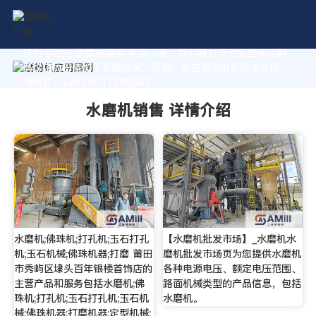
作为专业的 水磨机销售 制造厂家，我们致力于为您量身定制
高价值的粉体加工系统方案。获取厂家直销报价及技术支持，
请拨打：+8618037793862
水磨机销售 详情介绍
水磨机;佛珠机;打孔机;玉石打孔
【水磨机批发市场】_水磨机水
机;玉石机械;佛珠机器;打磨 莆田
磨机批发市场页为您提供水磨机
市秀屿区埭头百年银楼首饰店的
各种电源电压、额定电压范围、
主营产品和服务包括水磨机;佛
路面机械类型的产品信息，包括
珠机;打孔机;玉石打孔机;玉石机
水磨机。
械;佛珠机器;打磨机器;定型机械;