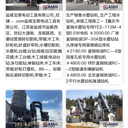
盐城宝鼎电动工具有限公司_旺
生产销售水磨钻机_生产工程水
铺 - .com盐城宝鼎电动工具有
钻机_承接工程施工–【重庆市
限公司，江苏省盐城市盐都西
直销水磨钻专用YE2-112M-4
区，世纪大道南，龙城路西，主
型5.5W电机 ￥3000.00 厂家
要经营瓷砖切割机;带锯;木工车;
直销锐诚GP-30A型水磨钻钻
砂轮机;砂盘砂带机;水槽切割机;
头焊接专用高频感应焊机
水磨机;台锯;台钻;线锯;拉花锯;雕
￥2180.00 直销锐诚RC--6型
花锯;木工台锯;木工线锯;电动台
房屋孔桩专用水磨钻机
钻;多功能钻;单轴钻床;木工车床;
￥4800.00 特价直销锐诚RC-
带锯;砂轮打磨机，86--，如需
-2型隧道非爆破钻机
购买瓷砖切割机;带锯;木工
￥4800.00 北京直销锐诚RC-
2平行水磨钻机隧道钻机