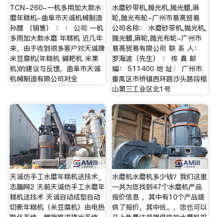
TCN-260-一机多用加大款水
水磨砂带机,抛光机,抛光蜡,麻
磨年糕机-曲阜市天诚机械制造
轮,抛光布轮-广州市易亮贸易
孙颜 （销售） ： ： 公司 一机
公司名称： 水磨砂带机,抛光机,
多用加大款水磨 年糕机 近几年
抛光蜡,麻轮,抛光布轮-广州市
来，由于收到很多客户对天诚牌
易亮贸易有限公司 联 系 人：
米豆腐机(年糕机 碱粑机 米果
罗海波（先生） ： 传 真 邮
机)的建议与反馈，曲阜市天诚
编： 511400 地 址： 广州市
机械制造有限公司对全
番禺区市桥镇西环路沙头路段榄
山第三工业区北1号
天诚仿手工水磨年糕机送技术_
水磨机水磨机多少钱？我们这里
志趣网2 天前天诚仿手工水磨年
一共为您找到47个水磨机产品
糕机送技术 天诚自动成型自动
报价信息 ，其中有10个产品提
切断年糕机（米豆腐机）由电热
供了报价，其中低。，您也可以