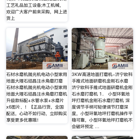
工艺礼品加工设备;木工机械，
欢迎广大客户前来采购，网上进
货上
石材水磨机抛光机电动小型家用
3KW高速地面打磨机-济宁欧科
地面大理石结晶注水角磨打磨
手推式地面研磨机金刚石水磨
石材水磨机抛光机电动小型家用
济宁欧科手推式地面研磨机金刚
地面大理石结晶注水角磨打磨机
石水磨打磨机 1． 小型环氧地
升级款标配+水管水泵+水磨片
坪打磨机金刚石水磨打磨机 深
x6图片、！【正品行货，全国
度调节手柄可轻便调节打磨深
配送，心动不如行动，立即购买
度，小型环氧地坪打磨机操作平
享受更多优惠哦！
稳可靠，小型环氧地坪打磨机不
会破坏预定 …