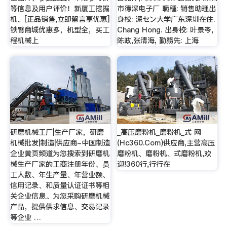
等信息及用户评价！新厦工挖掘
市德深电子厂 職種: 销售助理出
机。[正品销售,立即留言享优惠]
身校: 深セン大学广东深圳在住.
铁臂商城优惠多，机型全，买工
Chang Hong. 出身校: 叶景岑,
程机械上
陈政,张清海, 勤務先: 上海
研磨机械工厂|生产厂家，研磨
_高压磨粉机_磨粉机_式 网
机械批发|制造|供应商-中国制造
(Hc360.Com)供应商,主营高压
企业黄页频道为您搜索到研磨机
磨粉机、磨粉机、式磨粉机,欢
械生产厂家的工商注册年份、员
迎!360行,行行在
工人数、年生产量、年营业额、
信用记录、和质量认证证书等相
关企业信息。为您采购研磨机械
产品，提供供求信息、交易记录
等企业 …