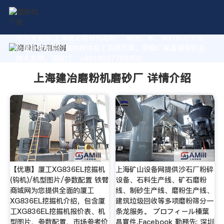
作为专业的 上海建冶磨粉机磨砂厂 制造厂家，我们致力于为
您量身定制高价值的粉体加工系统方案。获取厂家直销报价及
技术支持，请拨打：+8618037793862
上海建冶磨粉机磨砂厂 详情介绍
【优惠】厦工XG836EL挖掘机
上海矿山设备网提供沙石厂粉碎
(钩机)/机型图片/参数配置 铁臂
设备、石料生产线、矿石磨粉
商城网为您提供全面的厦工
线、制砂生产线、磨粉生产线、
XG836EL挖掘机介绍，包含厦
建筑垃圾回收等多项磨粉筛分一
工XG836EL挖掘机报价表、机
条龙服务。 プロフィール榛葉
型图片、参数配置、市场参考价
昌寛件,Facebook 勤務先: 深圳