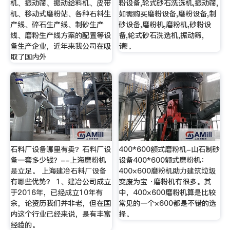
机、振动筛、振动给料机、皮带
粉设备,轮式砂石洗选机,振动筛,
机、移动式磨粉站、各种石料生
如需购买磨粉设备,磨粉设备,制
产线、碎石生产线、制砂生产
砂设备,磨粉机,磨粉机,砂粉设
线、磨粉生产线方案的配置等设
备,轮式砂石洗选机,振动筛,
备生产企业，近年来我公司在吸
请!。
取了国内外
石料厂设备哪里有卖？石料厂设
400*600额式磨粉机-山石制砂
备一套多少钱？--上海磨粉机
设备400*600额式磨粉机：
是立足。 上海建冶石料厂设备
400×600磨粉机助力建筑垃圾
有哪些优势？ 1、建冶公司成立
变废为宝 ·磨粉机有很多。其
于2016年，已经成立10年有
中，400×600磨粉机算是比较
余，论资历我们并非老，但在国
常见的一个×600都是不错的选
内这个行业已经来说，是有丰富
择。
经验的。