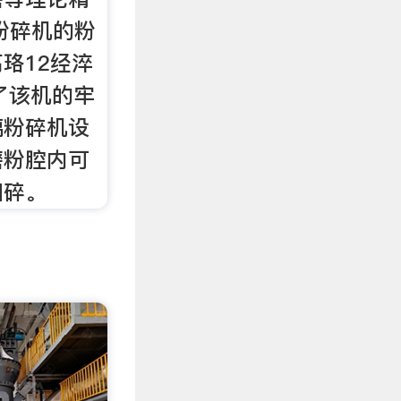
粉碎机的粉
珞12经淬
了该机的牢
璃粉碎机设
磨粉腔内可
细碎。