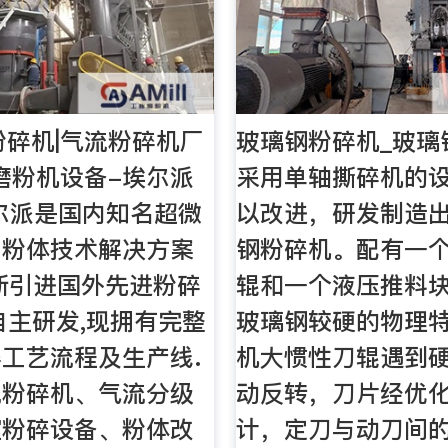
粉碎机|气流粉碎机厂
玻璃钢粉碎机_玻璃
|磨粉机设备-埃尔派
采用单轴撕碎机的
尔派是国内知名超微
以改进，研发制造
、粉体技术解决方案
钢粉碎机。配有一
断引进国外先进粉碎
辊和一个液压推料
自主研发,现拥有完整
玻璃钢较硬的物理
工艺流程及生产线.
机大惯性刀辊遇到
流粉碎机、气流分级
动反转，刀片经优
室粉碎设备、粉体改
计，定刀与动刀间