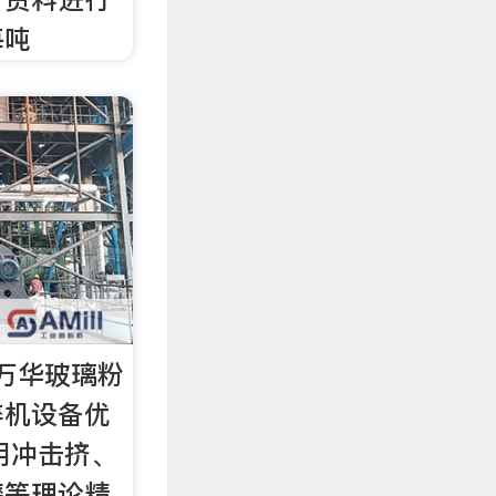
每吨
万华玻璃粉
碎机设备优
用冲击挤、
磨等理论精