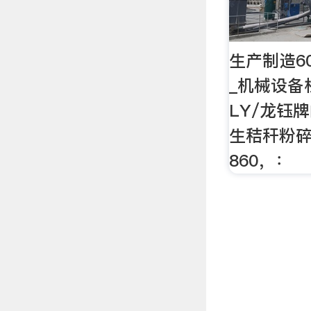
生产制造6
_机械设备
LY/龙钰
生秸秆粉
860，：