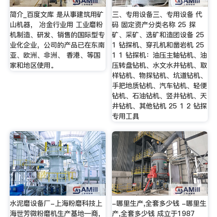
简介_百度文库 是从事建筑用矿
三、专用设备三、专用设备 代
山机器， 冶金行业用 工业磨粉
码 固定资产分类名称 25 探
机制造、研发、销售的国际型专
矿、采矿、选矿和造团设备 25
业化企业，公司的产品已在东南
1 钻探机、穿孔机和凿岩机 25
亚、欧洲、非洲、 香港、等国
1 1 钻探机：油压主轴钻机、油
家和地区使用。
压转盘钻机、水文水井钻机、取
样钻机、物探钻机、坑道钻机、
手把地质钻机、汽车钻机、轻便
钻机、石油钻机、竖井钻机、天
井钻机、其他钻机 25 1 2 钻探
专用工具
水泥磨设备厂-上海粉磨科技上
-哪里生产,全套多少钱 -哪里生
海世芳微粉磨机生产基地—商，
产,全套多少钱 成立于1987