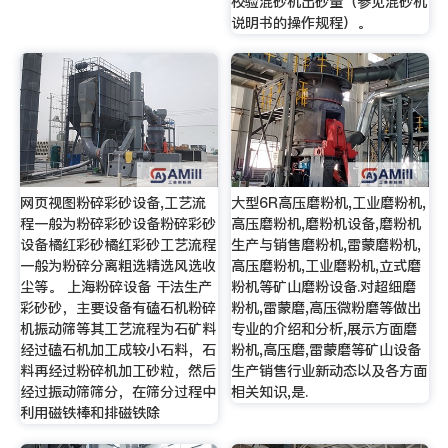
校验混砂机出砂量（参见混砂机
说明书的操作规程）。
网页视图粉碎彩砂设备,工艺流
大型6R高压磨粉机,工业磨粉机,
程一般为粉碎彩砂设备粉碎彩砂
高压磨粉机,磨粉机设备,磨粉机
设备橘红彩砂橘红彩砂工艺流程
生产与销售磨粉机,雷蒙磨粉机,
一般为粉碎分离粗选精选风选收
高压磨粉机,工业磨粉机,立式磨
尘等。 上海粉碎设备 干法生产
粉机等矿山磨粉设备.对超细磨
彩砂砂，主要设备有磕石机粉碎
粉机,雷蒙磨,高压微粉磨等做出
机振动筛等其工艺流程为石矿料
专业的介绍和分析,展示方面磨
经过磕石机加工成较小石料，石
粉机,高压磨,雷蒙磨等矿山设备
料再经过粉碎机加工砂粒，然后
生产销售行业新动态以及各方面
经过振动筛筛分，在筛分过程中
相关知识,是.
利用磁铁棒和排磁铁除