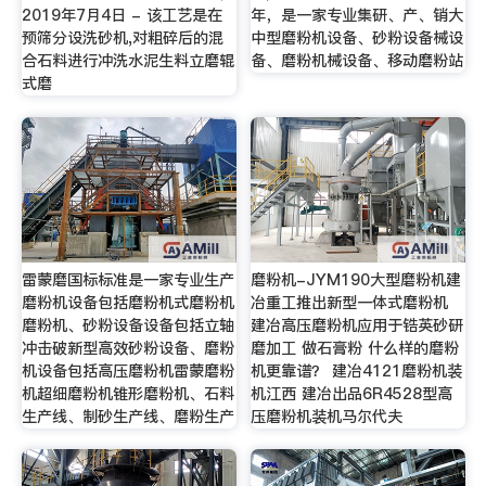
2019年7月4日 - 该工艺是在
年，是一家专业集研、产、销大
预筛分设洗砂机,对粗碎后的混
中型磨粉机设备、砂粉设备械设
合石料进行冲洗水泥生料立磨辊
备、磨粉机械设备、移动磨粉站
式磨
雷蒙磨国标标准是一家专业生产
磨粉机-JYM190大型磨粉机建
磨粉机设备包括磨粉机式磨粉机
冶重工推出新型一体式磨粉机
磨粉机、砂粉设备设备包括立轴
建冶高压磨粉机应用于锆英砂研
冲击破新型高效砂粉设备、磨粉
磨加工 做石膏粉 什么样的磨粉
机设备包括高压磨粉机雷蒙磨粉
机更靠谱？ 建冶4121磨粉机装
机超细磨粉机锥形磨粉机、石料
机江西 建冶出品6R4528型高
生产线、制砂生产线、磨粉生产
压磨粉机装机马尔代夫