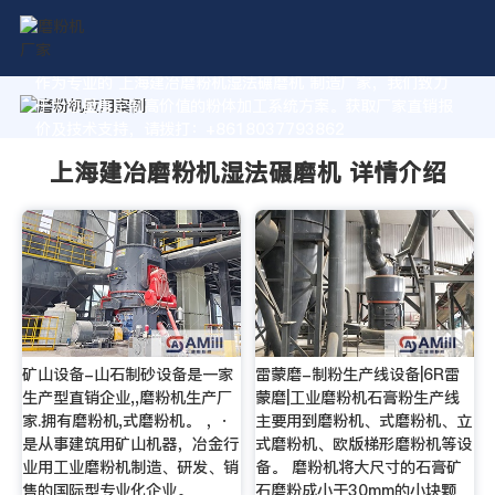
作为专业的 上海建冶磨粉机湿法碾磨机 制造厂家，我们致力
于为您量身定制高价值的粉体加工系统方案。获取厂家直销报
价及技术支持，请拨打：+8618037793862
上海建冶磨粉机湿法碾磨机 详情介绍
矿山设备-山石制砂设备是一家
雷蒙磨-制粉生产线设备|6R雷
生产型直销企业,,磨粉机生产厂
蒙磨|工业磨粉机石膏粉生产线
家.拥有磨粉机,式磨粉机。 ，·
主要用到磨粉机、式磨粉机、立
是从事建筑用矿山机器，冶金行
式磨粉机、欧版梯形磨粉机等设
业用工业磨粉机制造、研发、销
备。 磨粉机将大尺寸的石膏矿
售的国际型专业化企业。
石磨粉成小于30mm的小块颗