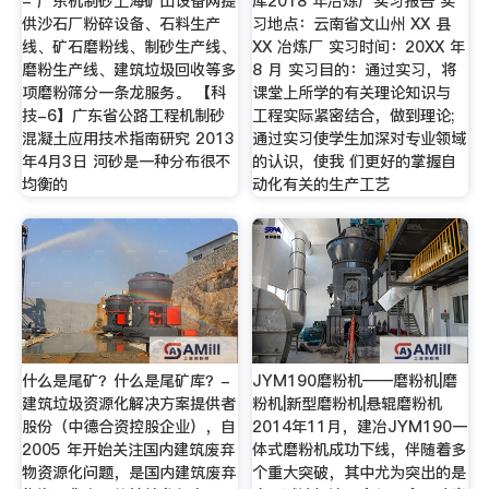
- 广东机制砂上海矿山设备网提
库2018 年冶炼厂实习报告 实
供沙石厂粉碎设备、石料生产
习地点：云南省文山州 XX 县
线、矿石磨粉线、制砂生产线、
XX 冶炼厂 实习时间：20XX 年
磨粉生产线、建筑垃圾回收等多
8 月 实习目的：通过实习，将
项磨粉筛分一条龙服务。 【科
课堂上所学的有关理论知识与
技-6】广东省公路工程机制砂
工程实际紧密结合，做到理论;
混凝土应用技术指南研究 2013
通过实习使学生加深对专业领域
年4月3日 河砂是一种分布很不
的认识，使我 们更好的掌握自
均衡的
动化有关的生产工艺
什么是尾矿？什么是尾矿库？-
JYM190磨粉机——磨粉机|磨
建筑垃圾资源化解决方案提供者
粉机|新型磨粉机|悬辊磨粉机
股份（中德合资控股企业），自
2014年11月，建冶JYM190一
2005 年开始关注国内建筑废弃
体式磨粉机成功下线，伴随着多
物资源化问题，是国内建筑废弃
个重大突破，其中尤为突出的是