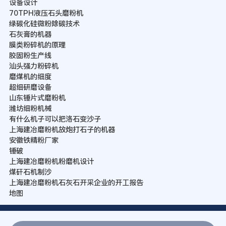
设备设计
70TPH液压石头磨粉机
绿碳化硅微粉除碳技术
石灰膏的机器
膜类粉碎机的原理
胶固粉生产线
汕头强力粉碎机
磨煤机的细度
超细研磨设备
山东锤片式磨粉机
潍坊细粉机械
有什么机子可以把洛石变沙子
上海建冶磨粉机放炮打石子的机器
安徽铁精粉厂家
锤破
上海建冶磨粉机粉磨机设计
煤矸石机制沙
上海建冶磨粉机石灰石开采企业的开工报告
地图