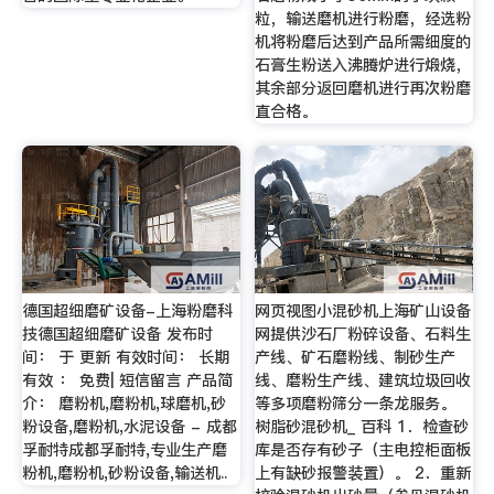
粒，输送磨机进行粉磨，经选粉
机将粉磨后达到产品所需细度的
石膏生粉送入沸腾炉进行煅烧，
其余部分返回磨机进行再次粉磨
直合格。
德国超细磨矿设备-上海粉磨科
网页视图小混砂机上海矿山设备
技德国超细磨矿设备 发布时
网提供沙石厂粉碎设备、石料生
间： 于 更新 有效时间： 长期
产线、矿石磨粉线、制砂生产
有效 ： 免费| 短信留言 产品简
线、磨粉生产线、建筑垃圾回收
介： 磨粉机,磨粉机,球磨机,砂
等多项磨粉筛分一条龙服务。
粉设备,磨粉机,水泥设备 - 成都
树脂砂混砂机_ 百科 1．检查砂
孚耐特成都孚耐特,专业生产磨
库是否存有砂子（主电控柜面板
粉机,磨粉机,砂粉设备,输送机..
上有缺砂报警装置）。 2．重新