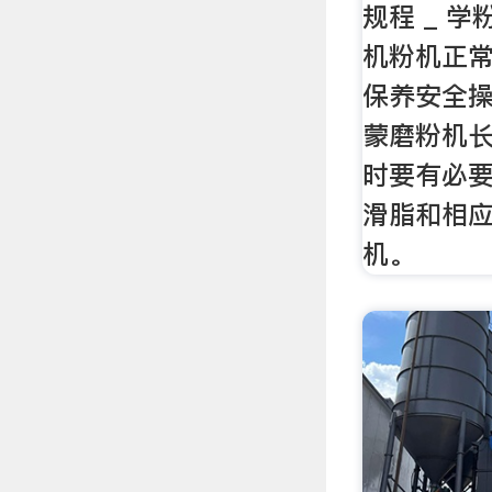
规程 _ 
机粉机正常
保养安全操
蒙磨粉机
时要有必
滑脂和相
机。