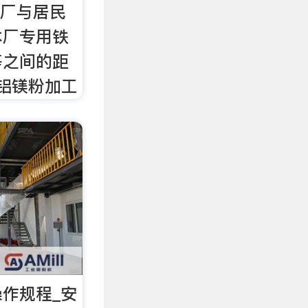
工厂与居民
本厂专用铁
等之间的距
2铝镁粉加工
作规程_安