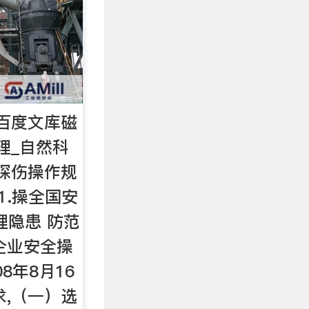
百度文库磁
理_自然科
探伤操作规
1.操全国安
理隐患 防范
企业安全操
08年8月16
求,（一）选