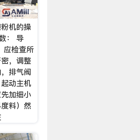
磨粉机的操
数： 导
，应检查所
严密，调整
向，排气阀
。起动主机
应先加细小
料度料）然
在