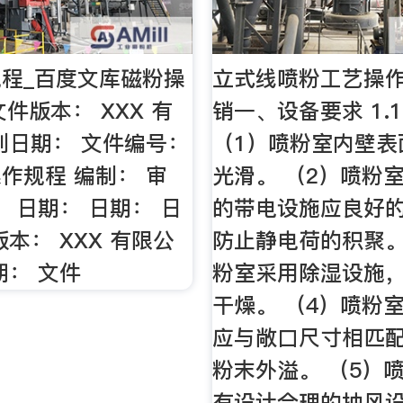
程_百度文库磁粉操
立式线喷粉工艺操作
文件版本： XXX 有
销一、设备要求 1.
制日期： 文件编号：
（1）喷粉室内壁表
作规程 编制： 审
光滑。 （2）喷粉
： 日期： 日期： 日
的带电设施应良好
本： XXX 有限公
防止静电荷的积聚。
期： 文件
粉室采用除湿设施
干燥。 （4）喷粉
应与敞口尺寸相匹
粉末外溢。 （5）
有设计合理的抽风