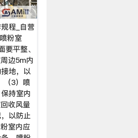
规程_自营
1喷粉室
面要平整、
室周边5m内
的接地，以
 （3）喷
，保持室内
室回收风量
配，以防止
喷粉室内应
设备，喷粉