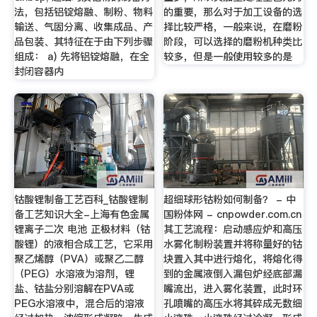
法，包括铝锭熔融、制粉、物料
的重要，那么对于加工设备的选
输送、气固分离、收集成品、产
择比较严格，一般来说，在磨粉
品包装、其特征在于由下列步骤
阶段，可以选择的磨粉机种类比
组成： a) 先将铝锭熔融，在全
较多，但是一般使用较多的是
封闭容器内
钴酸锂制备工艺百科_钴酸锂制
超细球形钴粉如何制备？ - 中
备工艺知识大全-上海有色金属
国粉体网 - cnpowder.com.cn
锂离子二次 电池 正极材料（钴
其工艺流程：启动感应炉和高压
酸锂）的液相合成工艺，它采用
水雾化制粉装置并将称量好的钴
聚乙烯醇（PVA）或聚乙二醇
块置入其中进行熔化，将熔化得
（PEG）水溶液为溶剂，锂
到的金属液倒入漏包炉经底部漏
盐、钴盐分别溶解在PVA或
嘴流出，进入雾化装置，此时环
PEG水溶液中，混合后的溶液
孔喷嘴的高压水将其碎成无数细