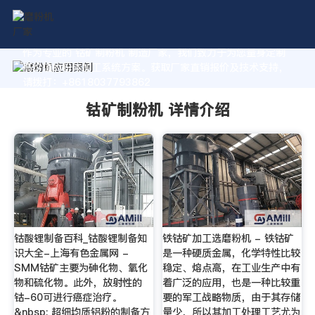
作为专业的 钴矿制粉机 制造厂家，我们致力于为您量身定制
高价值的粉体加工系统方案。获取厂家直销报价及技术支持，
请拨打：+8618037793862
钴矿制粉机 详情介绍
钴酸锂制备百科_钴酸锂制备知
铁钴矿加工选磨粉机 - 铁钴矿
识大全-上海有色金属网 -
是一种硬质金属，化学特性比较
SMM钴矿主要为砷化物、氧化
稳定、熔点高，在工业生产中有
物和硫化物。此外，放射性的
着广泛的应用，也是一种比较重
钴-60可进行癌症治疗。
要的军工战略物质，由于其存储
&nbsp; 超细均质铝粉的制备方
量少，所以其加工处理工艺尤为