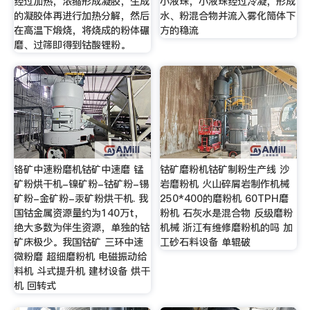
经过加热，浓缩形成凝胶，生成
小液珠，小液珠经过冷凝，形成
的凝胶体再进行加热分解，然后
水、粉混合物并流入雾化筒体下
在高温下煅烧，将烧成的粉体碾
方的稳流
磨、过筛即得到钴酸锂粉。
铬矿中速粉磨机钴矿中速磨 锰
钴矿磨粉机钴矿制粉生产线 沙
矿粉烘干机-镍矿粉-钴矿粉-锡
岩磨粉机 火山碎屑岩制作机械
矿粉-金矿粉-汞矿粉烘干机. 我
250*400的磨粉机 60TPH磨
国钴金属资源量约为140万t，
粉机 石灰水是混合物 反级磨粉
绝大多数为伴生资源，单独的钴
机械 浙江有维修磨粉机的吗 加
矿床极少。我国钴矿 三环中速
工砂石料设备 单辊破
微粉磨 超细磨粉机 电磁振动给
料机 斗式提升机 建材设备 烘干
机 回转式