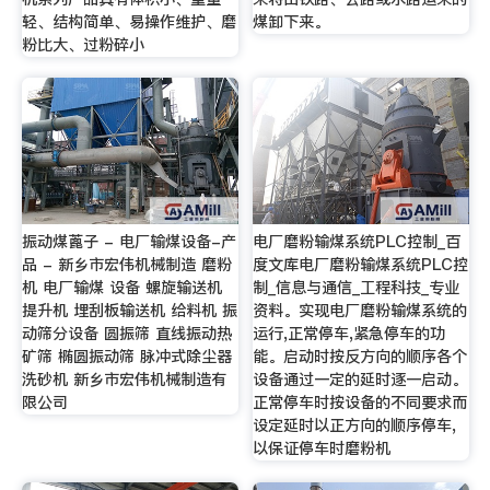
轻、结构简单、易操作维护、磨
煤卸下来。
粉比大、过粉碎小
振动煤蓖子 - 电厂输煤设备-产
电厂磨粉输煤系统PLC控制_百
品 - 新乡市宏伟机械制造 磨粉
度文库电厂磨粉输煤系统PLC控
机 电厂输煤 设备 螺旋输送机
制_信息与通信_工程科技_专业
提升机 埋刮板输送机 给料机 振
资料。实现电厂磨粉输煤系统的
动筛分设备 圆振筛 直线振动热
运行,正常停车,紧急停车的功
矿筛 椭圆振动筛 脉冲式除尘器
能。启动时按反方向的顺序各个
洗砂机 新乡市宏伟机械制造有
设备通过一定的延时逐一启动。
限公司
正常停车时按设备的不同要求而
设定延时以正方向的顺序停车,
以保证停车时磨粉机