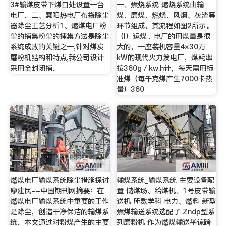
3#输煤皮带下煤口处设置一台
一、燃烧系统 燃烧系统由输
电厂。二、慧阳热电厂布袋除尘
煤、磨煤、燃烧、风烟、灰渣等
器除尘工艺分析1、燃煤电厂粉
环节组成，其流程如图2所示。
尘的捕集粉尘的捕集方法是除尘
（l）运煤。电厂的用煤量是很
系统成败的关键之一,针对煤炭
大的，一座装机容量4×30万
磨粉机结构和特点,我公司设计
kW的现代火力发电厂，煤耗率
采用全封闭捕。
按360g／kw.h计，每天需用标
准煤（每千克煤产生7000卡热
量）360
燃煤电厂输煤系统除尘措施探讨
输煤系统_输煤系统 主要设备配
廖建民--中国期刊网摘要：在
置 储煤场、给煤机、1号皮带输
燃煤电厂输煤系统中重要的工作
送机 所数学科 电力、燃料 新型
是除尘，创造干净保洁的输煤系
燃煤输送系统选配了 Zndp型系
统。本文通过对粉煤产生的主要
列磨粉机 作为燃煤输送举谅跨