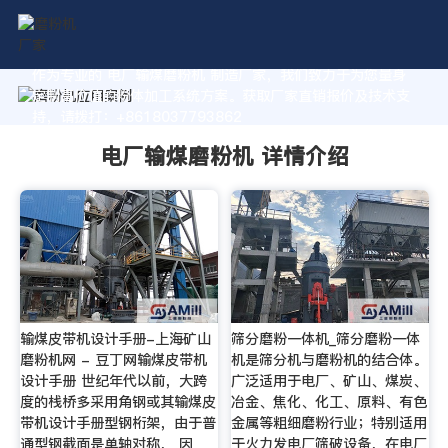
作为专业的 电厂输煤磨粉机 制造厂家，我们致力于为您量身
定制高价值的粉体加工系统方案。获取厂家直销报价及技术支
持，请拨打：+8618037793862
电厂输煤磨粉机 详情介绍
输煤皮带机设计手册-上海矿山
筛分磨粉一体机_筛分磨粉一体
磨粉机网 - 豆丁网输煤皮带机
机是筛分机与磨粉机的结合体。
设计手册 世纪年代以前，大跨
广泛适用于电厂、矿山、煤炭、
度的栈桥多采用角钢或其输煤皮
冶金、焦化、化工、原料、有色
带机设计手册型钢桁架，由于普
金属等粗细磨粉行业；特别适用
通型钢截面是单轴对称， 因
于火力发电厂筛破设备，在电厂