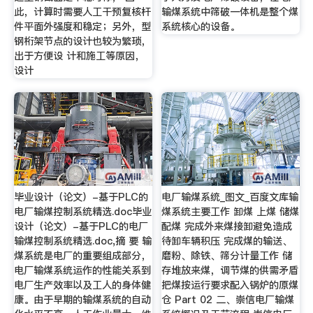
此，计算时需要人工干预复核杆
输煤系统中筛破一体机是整个煤
件平面外强度和稳定；另外，型
系统核心的设备。
钢桁架节点的设计也较为繁琐，
出于方便设 计和施工等原因，
设计
毕业设计（论文）-基于PLC的
电厂输煤系统_图文_百度文库输
电厂输煤控制系统精选.doc毕业
煤系统主要工作 卸煤 上煤 储煤
设计（论文）-基于PLC的电厂
配煤 完成外来煤接卸避免造成
输煤控制系统精选.doc,摘 要 输
待卸车辆积压 完成煤的输送、
煤系统是电厂的重要组成部分，
磨粉、除铁、筛分计量工作 储
电厂输煤系统运作的性能关系到
存堆放来煤，调节煤的供需矛盾
电厂生产效率以及工人的身体健
把煤按运行要求配入锅炉的原煤
康。由于早期的输煤系统的自动
仓 Part 02 二、崇信电厂输煤