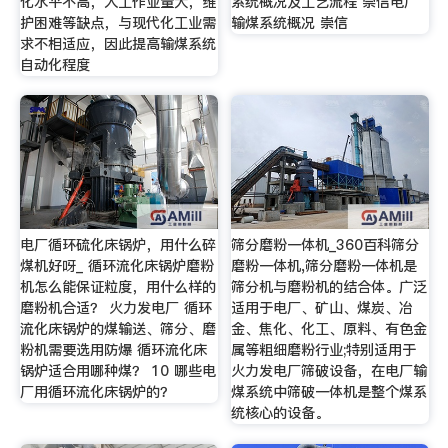
化水平不高，人工作业量大，维
系统概况及工艺流程 崇信电厂
护困难等缺点，与现代化工业需
输煤系统概况 崇信
求不相适应，因此提高输煤系统
自动化程度
电厂循环硫化床锅炉，用什么碎
筛分磨粉一体机_360百科筛分
煤机好呀_ 循环流化床锅炉磨粉
磨粉一体机,筛分磨粉一体机是
机怎么能保证粒度，用什么样的
筛分机与磨粉机的结合体。广泛
磨粉机合适？ 火力发电厂 循环
适用于电厂、矿山、煤炭、冶
流化床锅炉的煤输送、筛分、磨
金、焦化、化工、原料、有色金
粉机需要选用防爆 循环流化床
属等粗细磨粉行业;特别适用于
锅炉适合用哪种煤？ 10 哪些电
火力发电厂筛破设备，在电厂输
厂用循环流化床锅炉的？
煤系统中筛破一体机是整个煤系
统核心的设备。