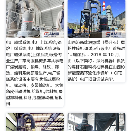
电厂输煤系统,电厂上煤系统,锅
山西沁新能源燃煤（煤矸石）磨
炉上煤系统,电厂输煤系统设备
粉柱碎机调试运行该电厂首先对
电厂输煤系统(上煤系统)设备专
1#输煤系… 2018 年 10 月，
业生产厂家高服机械多年从事电
由（以下简称：深湘机器）供货
厂煤炭磨粉、输煤、除铁、筛
的煤矸石磨粉机柱碎机在山西沁
选、给料系统研发生产,电厂输
新能源循环流化床锅炉（ CFB
煤系统设备主要有:齿辊式磨粉
锅炉）电厂项目调试完毕。
机、振动筛、皮带输送机、大倾
角皮带输送机,给煤机,给料机,星
型卸料器,料仓,仓壁振动器,插板
阀.