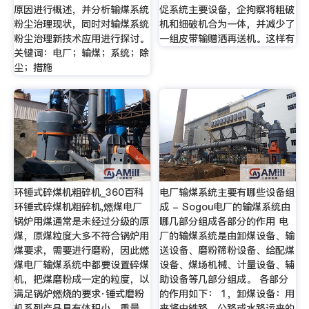
原因进行概述，并分析输煤系统
促系统主要设备，企拘察将粗破
粉尘治理现状，同时对输煤系统
机和细破机合为一体，并减少了
粉尘治理新技术应用进行探讨。
一组皮带输赠洒再送机。这样有
关键词：电厂；输煤；系统；除
尘；措施
环锤式碎煤机粗碎机_360百科
电厂输煤系统主要有哪些设备组
环锤式碎煤机粗碎机,燃煤电厂
成 - Sogou电厂的输煤系统由
锅炉用煤通常是未经过分级的原
哪几部分组成各部分的作用 电
煤，原煤粒度大多不符合锅炉用
厂的输煤系统是由卸煤设备、输
煤要求，需要进行磨粉，因此燃
送设备、磨粉筛粉设备、给配煤
煤电厂输煤系统中都要设置碎煤
设备、煤场机械、计量设备、辅
机，把煤磨粉成一定的粒度，以
助设备等几部分组成。 各部分
满足锅炉燃烧的要求·锤式磨粉
的作用如下： 1，卸煤设备：用
机系列产品具有体积小、重量
来将由铁路、公路或水路运来的