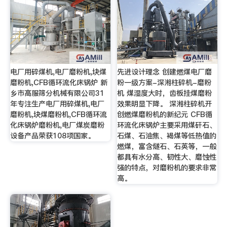
电厂用碎煤机,电厂磨粉机,块煤
先进设计理念 创建燃煤电厂磨
磨粉机,CFB循环流化床锅炉 新
粉一级方案-深湘柱碎机-磨粉
乡市高服筛分机械有限公司31
机 煤湿度大时，齿板挂煤磨粉
年专注生产电厂用碎煤机,电厂
效果明显下降。 深湘柱碎机开
磨粉机,块煤磨粉机,CFB循环流
创燃煤磨粉机的新纪元 CFB循
化床锅炉磨粉机,电厂煤炭磨粉
环流化床锅炉主要采用煤矸石、
设备产品荣获108项国家。
石煤、石油焦、褐煤等低热值的
燃煤，富含燧石、石英等，一般
都具有水分高、韧性大、磨蚀性
强的特点，对磨粉机的要求非常
高。