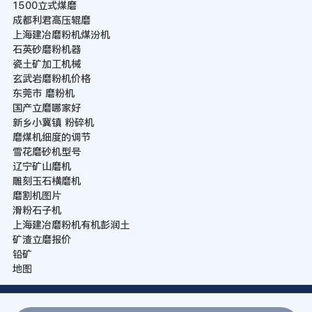
1500立式煤磨
成都利君高压辊磨
上海建冶磨粉机煤汾机
石英砂磨粉机器
瓷土矿加工机械
玄武岩磨粉机价格
东莞市 磨粉机
国产立磨哪家好
新乡小冀镇 粉碎机
磨煤机细度的调节
雪花磨砂机型号
辽宁矿山磨机
雕刻玉石横磨机
磨割机图片
滑粉石子机
上海建冶磨粉机有机彭润土
矿渣立磨报价
铅矿
地图