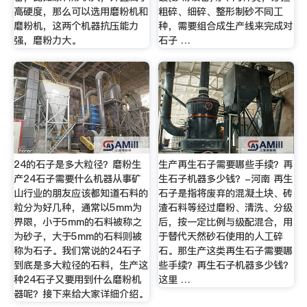
高硬度，那么可以选用磨粉机和
粗碎、细碎、整形制砂不同工
磨粉机，这两个机器抗压能力
种，需要组合成生产线来完成对
强，磨粉力大。
石子 …
24的石子是多大粒径？磨粉生
生产再生石子需要哪些手续？再
产24石子需要什么机器从事矿
生石子机器多少钱？-河南 再生
山行业的朋友应该都知道石料的
石子是指将废弃的混凝土块、砖
粒分为好几种，通常以5mm为
渣石料等经过磨粉、清洗、分级
界限，小于5mm的石料被称之
后，按一定比例与级配混合，用
为砂子，大于5mm的石料则被
于替代天然砂石使用的人工碎
称为石子。我们常说的24石子
石。那生产这类再生石子需要哪
到底是多大粒径的石料，生产这
些手续？再生石子机器多少钱？
种24石子又要用到什么磨粉机
这里 …
器呢？接下来给大家详细介绍。