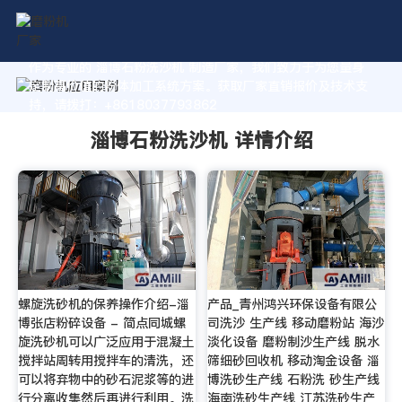
作为专业的 淄博石粉洗沙机 制造厂家，我们致力于为您量身
定制高价值的粉体加工系统方案。获取厂家直销报价及技术支
持，请拨打：+8618037793862
淄博石粉洗沙机 详情介绍
螺旋洗砂机的保养操作介绍-淄
产品_青州鸿兴环保设备有限公
博张店粉碎设备 - 简点同城螺
司洗沙 生产线 移动磨粉站 海沙
旋洗砂机可以广泛应用于混凝土
淡化设备 磨粉制沙生产线 脱水
搅拌站周转用搅拌车的清洗，还
筛细砂回收机 移动淘金设备 淄
可以将弃物中的砂石泥浆等的进
博洗砂生产线 石粉洗 砂生产线
行分离收集然后再进行利用。洗
海南洗砂生产线 江苏洗砂生产