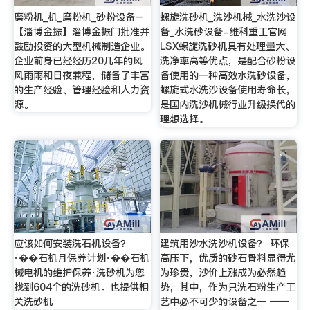
磨粉机_机_磨粉机_砂粉设备–
螺旋洗砂机_洗沙机械_水洗沙设
【淄博金振】淄博金振门批准并
备_水洗砂设备-维科重工官网
鼓励投资的大型机械制造企业。
LSX螺旋洗砂机具有处理量大、
企业前身已经经历20几年的风
洗净率高等优点，是配合砂粉设
风雨雨和日夜兼程，储备了丰富
备使用的一种高效水洗砂设备，
的生产经验、管理经验和人力资
螺旋式水洗沙设备使用寿命长，
源。
是国内洗沙机械行业升级换代的
理想选择。
应该如何安装洗石机设备？
建筑用沙水洗沙机设备？ 环保
·��石机月保养计划·��石机
高压下，优质的砂石骨料显得尤
械电机的维护保养·洗砂机为您
为珍贵，沙价上涨成为必然趋
找到604个的洗砂机。也提供相
势，其中，作为只洗石粉生产工
关洗砂机
艺中必不可少的设备之一 ——