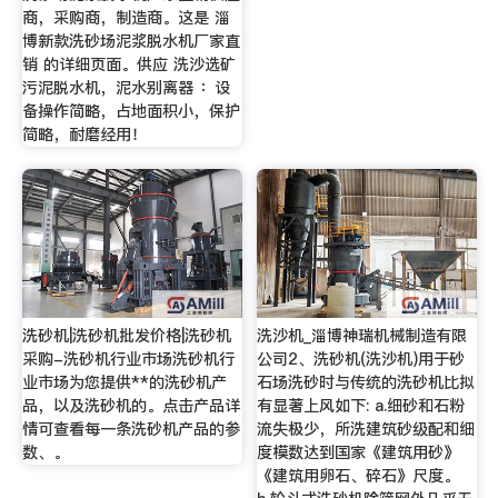
商，采购商，制造商。这是 淄
博新款洗砂场泥浆脱水机厂家直
销 的详细页面。供应 洗沙选矿
污泥脱水机，泥水别离器 ：设
备操作简略，占地面积小，保护
简略，耐磨经用！
洗砂机|洗砂机批发价格|洗砂机
洗沙机_淄博神瑞机械制造有限
采购-洗砂机行业市场洗砂机行
公司2、洗砂机(洗沙机)用于砂
业市场为您提供**的洗砂机产
石场洗砂时与传统的洗砂机比拟
品，以及洗砂机的。点击产品详
有显著上风如下: a.细砂和石粉
情可查看每一条洗砂机产品的参
流失极少，所洗建筑砂级配和细
数、。
度模数达到国家《建筑用砂》
《建筑用卵石、碎石》尺度。