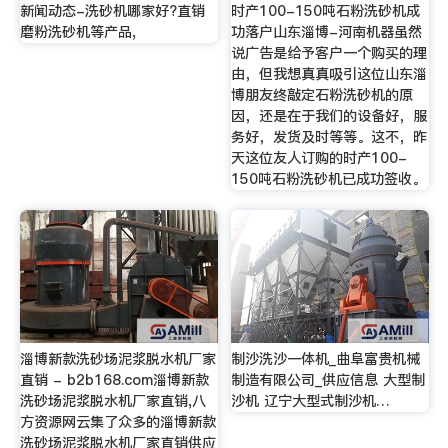
新闻动态-洗砂机哪家好?直销
时产100-150吨石粉洗砂机成
磨粉洗砂机等产品,
功落户山东淄博-河南机器虽然
说广告是给予客户一个购买的理
由，但我想真真吸引这位山东淄
博朋友终敲定石粉洗砂机的原
因，还是在于我们的设备好，服
务好，发货及时等等。这不，昨
天这位友人订购的时产100-
150吨石粉洗砂机已成功签收。
淄博新款洗砂场泥浆脱水机厂家
制沙洗沙一体机_曲阜富贵机械
直销 - b2b168.com淄博新款
制造有限公司_供应信息 大型制
洗砂场泥浆脱水机厂家直销,八
沙机 辽宁大型式制沙机…
方资源网云集了众多的淄博新款
洗砂场泥浆脱水机厂家直销供应