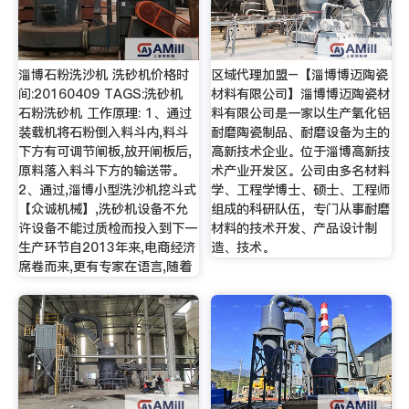
淄博石粉洗沙机 洗砂机价格时
区域代理加盟–【淄博博迈陶瓷
间:20160409 TAGS:洗砂机
材料有限公司】淄博博迈陶瓷材
石粉洗砂机 工作原理: 1、通过
料有限公司是一家以生产氧化铝
装载机将石粉倒入料斗内,料斗
耐磨陶瓷制品、耐磨设备为主的
下方有可调节闸板,放开闸板后,
高新技术企业。位于淄博高新技
原料落入料斗下方的输送带。
术产业开发区。公司由多名材料
2、通过,淄博小型洗沙机挖斗式
学、工程学博士、硕士、工程师
【众诚机械】,洗砂机设备不允
组成的科研队伍，专门从事耐磨
许设备不能过质检而投入到下一
材料的技术开发、产品设计制
生产环节自2013年来,电商经济
造、技术。
席卷而来,更有专家在语言,随着