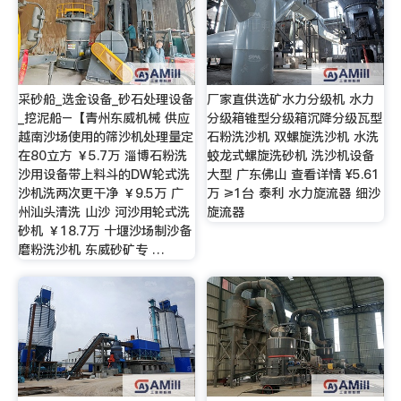
采砂船_选金设备_砂石处理设备
厂家直供选矿水力分级机 水力
_挖泥船–【青州东威机械 供应
分级箱锥型分级箱沉降分级瓦型
越南沙场使用的筛沙机处理量定
石粉洗沙机 双螺旋洗沙机 水洗
在80立方 ￥5.7万 淄博石粉洗
蛟龙式螺旋洗砂机 洗沙机设备
沙用设备带上料斗的DW轮式洗
大型 广东佛山 查看详情 ¥5.61
沙机洗两次更干净 ￥9.5万 广
万 ≥1台 泰利 水力旋流器 细沙
州汕头清洗 山沙 河沙用轮式洗
旋流器
砂机 ￥18.7万 十堰沙场制沙备
磨粉洗沙机 东威砂矿专 …