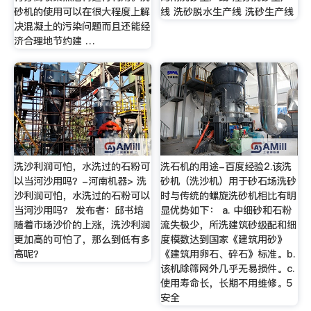
砂机的使用可以在很大程度上解
线 洗砂脱水生产线 洗砂生产线
决混凝土的污染问题而且还能经
济合理地节约建 …
洗沙利润可怕，水洗过的石粉可
洗石机的用途-百度经验2.该洗
以当河沙用吗？-河南机器> 洗
砂机（洗沙机）用于砂石场洗砂
沙利润可怕，水洗过的石粉可以
时与传统的螺旋洗砂机相比有明
当河沙用吗？ 发布者：邱书培
显优势如下： a. 中细砂和石粉
随着市场沙价的上涨，洗沙利润
流失极少，所洗建筑砂级配和细
更加高的可怕了，那么到低有多
度模数达到国家《建筑用砂》
高呢？
《建筑用卵石、碎石》标准。b.
该机除筛网外几乎无易损件。c.
使用寿命长，长期不用维修。5
安全