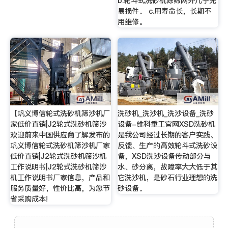
b.轮斗式洗砂机除筛网外几乎无
易损件。 c.用寿命长，长期不
用维修。
【巩义博信轮式洗砂机筛沙机厂
洗砂机_洗沙机_洗沙设备_洗砂
家低价直销|J2轮式洗砂机筛沙
设备-维科重工官网XSD洗砂机
欢迎前来中国供应商了解发布的
是我公司经过长期的客户实践、
巩义博信轮式洗砂机筛沙机厂家
反馈、生产的高效轮斗式洗砂设
低价直销|J2轮式洗砂机筛沙机
备，XSD洗沙设备传动部分与
工作说明书|J2轮式洗砂机筛沙
水、砂分离，故障率大大低于其
机工作说明书厂家信息，产品和
它洗沙机，是砂石行业理想的洗
服务质量好，性价比高，为您节
砂设备。
省采购成本!