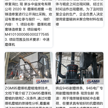
修复询比 现 新乡中益发电有限
体与辊皮之间出现间隙，经过长
公司 2020 年 磨煤机棍套 一批
时间运作出现磨损。为了及时回
铸造修复进行公开询比采购，欢
复企业的生产，企业负责人决定
迎有意单位参与报价 一、询价
使用索雷碳纳米聚合物材料在线
内容： 1. 项目名称：磨煤机棍
修
套铸造修复 2. 项目编号：
M4101000065000277565
3. 项目范围及技术要求：中速
磨煤机
ZGM95磨煤机磨辊堆焊技术_
供应94S耐磨焊条，94S电厂专
文档下载介绍了ZGM95磨煤机
用耐磨堆焊焊条 现货包邮 用
磨辊的使用Z-况条件,通过对磨
途：用于堆焊随受较轻冲击载
煤机磨辊的焊接性分析,着重阐
荷、但要求具有较好的抗磨损的