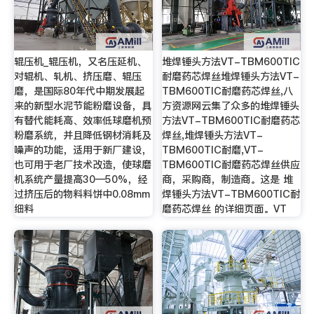
辊压机_辊压机，又名压延机、
堆焊锤头方法VT-TBM600TIC
对辊机、轧机、挤压磨、辊压
耐磨药芯焊丝堆焊锤头方法VT-
磨，是国际80年代中期发展起
TBM600TIC耐磨药芯焊丝,八
来的新型水泥节能粉磨设备，具
方资源网云集了众多的堆焊锤头
有替代能耗高、效率低球磨机预
方法VT-TBM600TIC耐磨药芯
粉磨系统，并且降低钢材消耗及
焊丝,堆焊锤头方法VT-
噪声的功能，适用于新厂建设，
TBM600TIC耐磨,VT-
也可用于老厂技术改造，使球磨
TBM600TIC耐磨药芯焊丝供应
机系统产量提高30—50%，经
商，采购商，制造商。这是 堆
过挤压后的物料料饼中0.08mm
焊锤头方法VT-TBM600TIC耐
细料
磨药芯焊丝 的详细页面。VT