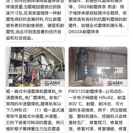
述了如何控制焊接线能量来保证
耐磨件，如锤击式磨煤机锤头
焊接质量;当磨辊因磨损达到报
等。 D628耐磨焊条 用途：用
废尺寸后,在其表面堆焊一种耐
于堆焊承受较轻微冲击载荷，但
磨性很好的金属材料,可比新磨
要求具有良好的抗磨料磨损的耐
辊有更好的耐疲旁胜、硬度和耐
磨件，如锤击式磨煤机锤头等。
磨性,由此可创造显著的经济效
D632A耐磨焊条
益和社会效益。
辊－碗式中速磨煤机磨煤机_中
FW3103耐磨焊条-公司动态-
速磨煤机_电厂磨煤机_ 发电厂
一步电子网硬度 HRc62，耐温
常用的中速磨煤机,磨煤机有以
800 ℃，耐磨、耐冲击，可大
下几种形式： （1）辊—盘式通
面积多层堆焊，用于：挤压辊辊
常称平盘辊式中速磨,中速磨。
面、磨粉机锤头、挖掘机斗齿修
它的下部是可转动的磨盘，两只
复砖瓦厂、修复搅刀、修复搅
锥形辊子靠弹簧压力压在磨盘
笼、修复对滚、修复锤破、修复