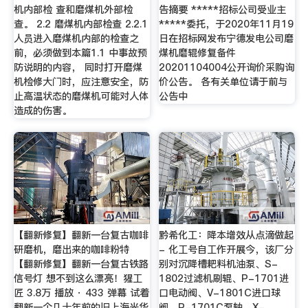
机内部检 查和磨煤机外部检
告摘要 *****招标公司受业主
查。 2.2 磨煤机内部检查 2.2.1
*****委托，于2020年11月19
人员进入磨煤机内部的检查之
日在招标网发布宁德发电公司磨
前，必须做到本篇1.1 中事故预
煤机磨辊修复备件
防说明的内容， 同时打开磨煤
20201104004公开询价采购询
机检修大门时，应注意安全，防
价公告。 各有关单位请于前与
止高温状态的磨煤机可能对人体
公告中
造成的伤害。
【翻新修复】翻新一台复古咖啡
黔希化工：降本增效从点滴做起
研磨机，磨出来的咖啡粉特
- 化工号自工作开展今，该厂分
【翻新修复】翻新一台复古铁路
别对沉降槽耙料机油泵、S-
信号灯 想不到这么漂亮！猩工
1802过滤机刷辊、P-1701进
匠 3.8万 播放 · 433 弹幕 试着
口电动阀、V-1801C进口球
翻新一个几十年前的旧上海光华
阀、P-1701C泵轴、X-