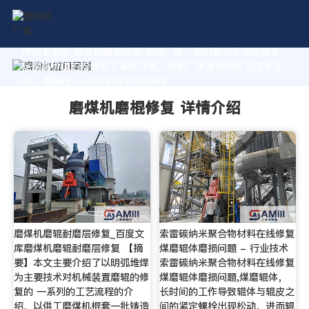
作为专业的 磨煤机磨棍修复 制造厂家，我们致力于为您量身
定制高价值的粉体加工系统方案。获取厂家直销报价及技术支
持，请拨打：+8618037793862
磨煤机磨棍修复 详情介绍
磨煤机磨辊耐磨层修复_百度文
索雷碳纳米聚合物材料在线修复
库磨煤机磨辊耐磨层修复 【摘
煤磨辊体磨损问题 - 行业技术
要】本文主要介绍了以明弧堆焊
索雷碳纳米聚合物材料在线修复
为主要技术对机械装置磨辊的修
煤磨辊体磨损问题,煤磨辊体，
复的 一系列的工艺流程的介
长时间的工作导致辊体与辊皮之
绍，以供工磨煤机棍套一批铸造
间的紧定螺栓出现松动，进而辊