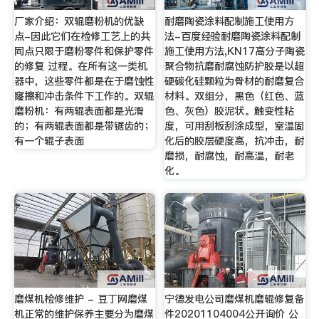
厂家介绍：双辊磨粉机的优缺
耐磨陶瓷涂料配制施工使用方
点-因此它们在检修工艺上的共
法-百度经验耐磨陶瓷涂料配制
同点只限于磨粉零件和保护零件
施工使用方法,KN17高分子陶瓷
的修复 过程。在所有这一类机
聚合物抗磨耐腐蚀防护胶是以超
器中，这些零件都是在于磨蚀性
硬碳化硅颗粒为骨材的耐磨复合
窿擦和冲击条件下工作的。双辊
材料。双组分，黑色（红色、蓝
磨粉机：有两辊表面都是光滑
色、灰色）胶泥状。触变性粘
的；有两辊表面都是带锯齿的；
度，可用刮板刮涂成型，室温固
有一个辊子表面
化后的胶层硬度高，抗冲击，耐
磨损，耐腐蚀，耐高温，耐老
化。
磨煤机检修维护 - 豆丁网磨煤
宁德发电公司磨煤机磨辊修复备
机正常的维护保养主要分为磨煤
件20201104004公开询价 公