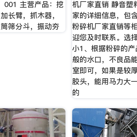
，：001 主营产品：挖
机厂家直销 静音塑
，加长臂，抓木器，
家的详细信息，包
滚筒筛分斗，振动夯
粉碎机厂家直销等相
迎您及时联系。选
小1、根据粉碎的产
般的水口，不良品
室即可，如果是较
胶头，能用马力大
的