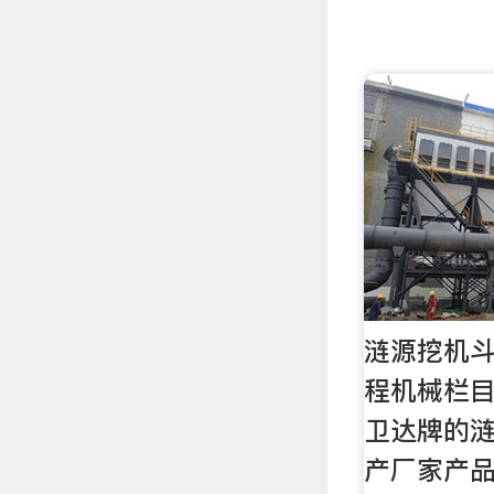
涟源挖机斗
程机械栏目
卫达牌的
产厂家产