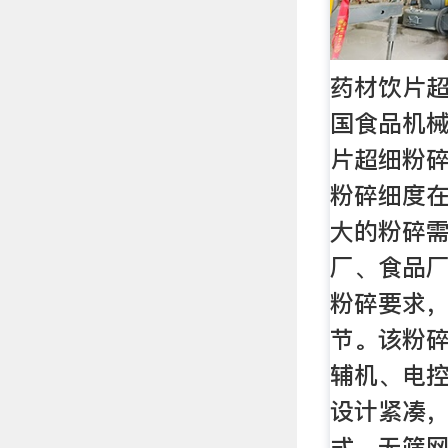
药材饮片超
国食品机
片超细粉
粉碎细度在
大的粉碎
厂、食品
粉碎要求
节。该粉
辅机、电
设计紧凑
式、无筛