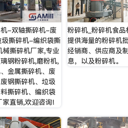
机-双轴撕碎机-废
粉碎机_粉碎机食品
垃圾撕碎机-编织袋撕
提供海量的粉碎机
机械撕碎机厂家,专业
经销商、供应商及
璃钢粉碎机,磨粉机,
息，以及粉碎机。
机、金属撕碎机、废
、废钢撕碎机、垃圾
塑料撕碎机、编织袋
厂家直销,欢迎咨询!