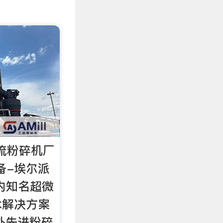
气流粉碎机厂
备-埃尔派
内知名超微
术解决方案
外先进粉碎