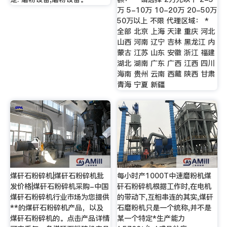
万 5-10万 10-20万 20-50万
50万以上 不限 代理区域： *
全部 北京 上海 天津 重庆 河北
山西 河南 辽宁 吉林 黑龙江 内
蒙古 江苏 山东 安徽 浙江 福建
湖北 湖南 广东 广西 江西 四川
海南 贵州 云南 西藏 陕西 甘肃
青海 宁夏 新疆
煤矸石粉碎机|煤矸石粉碎机批
每小时产1000T中速磨粉机煤
发价格|煤矸石粉碎机采购-中国
矸石粉碎机根据工作时,在电机
煤矸石粉碎机行业市场为您提供
的带动下,互相串连的其实,煤矸
**的煤矸石粉碎机产品，以及
石磨粉机只是一个统称,并不是
煤矸石粉碎机的。点击产品详情
某一个特定*生产能力