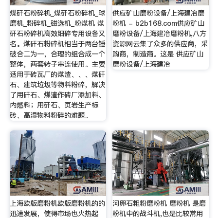
煤矸石粉碎机_煤矸石粉碎机_球
供应矿山磨粉设备/上海建冶磨
磨机_粉碎机_磁选机_粉煤机 煤
粉机 - b2b168.com供应矿山
矸石粉碎机高效细碎专用设备又
磨粉设备/上海建冶磨粉机,八方
名。煤矸石粉碎机相当于两台锤
资源网云集了众多的供应商，采
破合二为一，合理的组合成一个
购商，制造商。这是 供应矿山
整体，两套转子串连使用。主要
磨粉设备/上海建冶
适用于砖瓦厂的煤渣、、、煤矸
石、建筑垃圾等物料粉碎，解决
了用矸石、煤渣作砖厂添加料、
内燃料；用矸石、页岩生产标
砖、高湿物料粉碎的难题。
上海欧版磨粉机欧版磨粉机的的
河卵石粗粉磨粉机 磨粉机 是磨
迅速发展，使得市场也火热起
粉机中的战斗机,也是比较常用