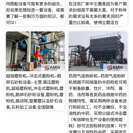
何搭配设备可能有更多的组合，
在这些厂家中主要是因为客户需
但如果您想投资一套设备，或需
求的细度不需要太高，对于粉体
要了解一些制沙方面的知识，都
的需求没有太多的要求;同时产
可以！
量也比较高，使得立磨适合
超细磨粉机-冲击式磨粉机-鹅
药用气流粉碎机-药用气流粉碎
卵石砂粉设备-主营:高压磨粉
机根据不同细度的中药粉粒可用
机,超细磨粉机,冲击式磨粉机,磨
于制备胶囊、饮片、冲剂、膏
粉机,鹅卵石砂粉设备,磨粉机,磨
药、汤剂等各类药品根据中药的
粉机,振动筛,雷蒙磨以及砂石设
物理特性，需采用两种设备来进
备,石料加工设备.全国销售
行粉碎加工。对不含糖份，不含
油性的中药，采用分级式冲击磨
（有效降低生产设备的使用能
耗）即可达到粉碎的效果；对于
含糖分及油性的中药，采用流化