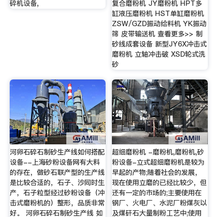
碎机设备,
复合磨粉机 JY磨粉机 HPT多
缸液压磨粉机 HST单缸磨粉机
ZSW/GZD振动给料机 YK振动
筛 皮带输送机 查看更多>> 制
砂线成套设备 新型JY6X冲击式
磨粉机 立轴冲击破 XSD轮式洗
砂
河卵石碎石制砂生产线如何搭配
超细磨粉机 -磨粉机,磨粉机,砂
设备--上海砂粉设备网有大料
粉设备-立式超细磨粉机是较为
的存在，做砂石联产型的生产线
早起的产物;随着社会的发展，
是比较合适的，石子、沙同时生
现在使用立磨的已经比较少，但
产，石子粒型经过砂粉设备（冲
还有一定的市场的;主要使用在
击式磨粉机的）整形，品质非常
钢厂、火电厂、水泥厂粉煤灰以
好。 河卵石碎石制砂生产线 如
及煤矸石大量制粉工艺中;使用