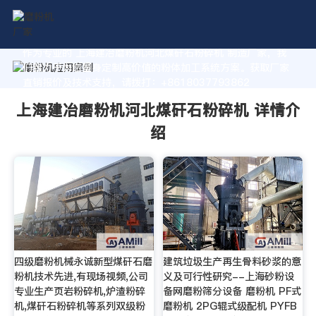
作为专业的 上海建冶磨粉机河北煤矸石粉碎机 制造厂家，我
们致力于为您量身定制高价值的粉体加工系统方案。获取厂家
直销报价及技术支持，请拨打：+8618037793862
上海建冶磨粉机河北煤矸石粉碎机 详情介
绍
四级磨粉机械永诚新型煤矸石磨
建筑垃圾生产再生骨料砂浆的意
粉机技术先进,有现场视频,公司
义及可行性研究--上海砂粉设
专业生产页岩粉碎机,炉渣粉碎
备网磨粉筛分设备 磨粉机 PF式
机,煤矸石粉碎机等系列双级粉
磨粉机 2PG辊式级配机 PYFB