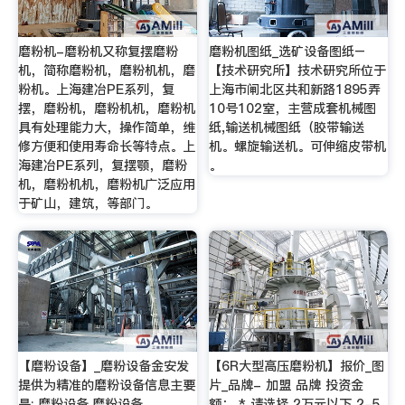
磨粉机-磨粉机又称复摆磨粉
磨粉机图纸_选矿设备图纸–
机，简称磨粉机，磨粉机机，磨
【技术研究所】技术研究所位于
粉机。上海建冶PE系列，复
上海市闸北区共和新路1895弄
摆，磨粉机，磨粉机机，磨粉机
10号102室，主营成套机械图
具有处理能力大，操作简单，维
纸,输送机械图纸（胶带输送
修方便和使用寿命长等特点。上
机。螺旋输送机。可伸缩皮带机
海建冶PE系列，复摆颚，磨粉
。
机，磨粉机机，磨粉机广泛应用
于矿山，建筑，等部门。
【磨粉设备】_磨粉设备金安发
【6R大型高压磨粉机】报价_图
提供为精准的磨粉设备信息主要
片_品牌- 加盟 品牌 投资金
是: 磨粉设备,磨粉设备。
额： * 请选择 2万元以下 2-5